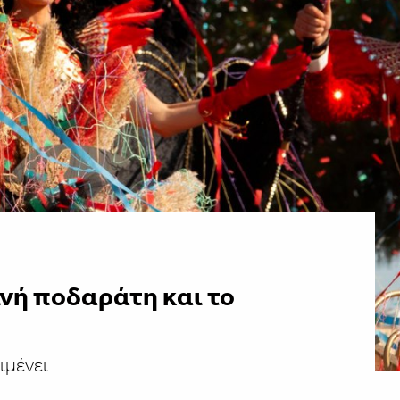
νή ποδαράτη και το
ιμένει