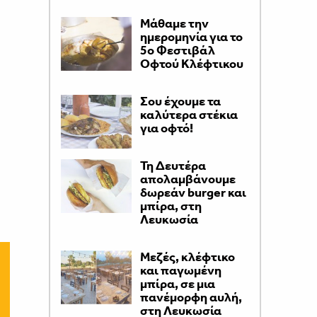
Μάθαμε την
ημερομηνία για το
5ο Φεστιβάλ
Οφτού Κλέφτικου
Σου έχουμε τα
καλύτερα στέκια
για οφτό!
Τη Δευτέρα
απολαμβάνουμε
δωρεάν burger και
μπίρα, στη
Λευκωσία
Μεζές, κλέφτικο
και παγωμένη
μπίρα, σε μια
πανέμορφη αυλή,
στη Λευκωσία