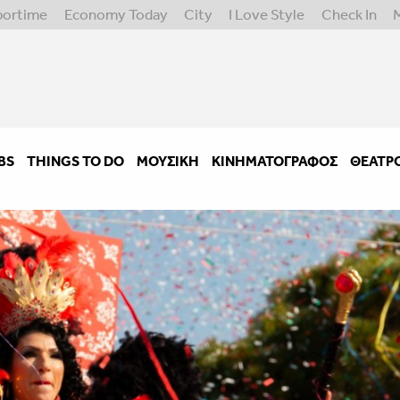
portime
Economy Today
City
I Love Style
Check In
BS
THINGS TO DO
ΜΟΥΣΙΚΉ
ΚΙΝΗΜΑΤΟΓΡΆΦΟΣ
ΘΈΑΤΡ