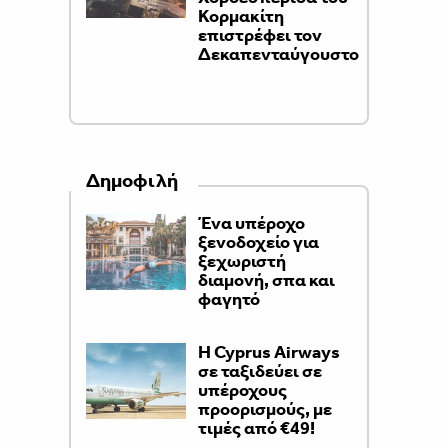
Κορμακίτη
επιστρέφει τον
Δεκαπενταύγουστο
Δημοφιλή
Ένα υπέροχο
ξενοδοχείο για
ξεχωριστή
διαμονή, σπα και
φαγητό
H Cyprus Airways
σε ταξιδεύει σε
υπέροχους
προορισμούς, με
τιμές από €49!