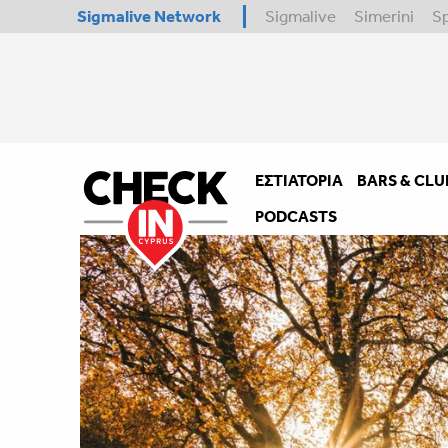
Sigmalive Network
Sigmalive
Simerini
S
ΕΣΤΙΑΤΌΡΙΑ
BARS & CLU
PODCASTS