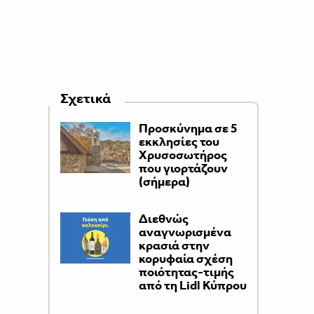
Σχετικά
Προσκύνημα σε 5
εκκλησίες του
Χρυσοσωτήρος
που γιορτάζουν
(σήμερα)
Διεθνώς
αναγνωρισμένα
κρασιά στην
κορυφαία σχέση
ποιότητας-τιμής
από τη Lidl Κύπρου