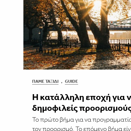
ΠΆΜΕ ΤΑΞΊΔΙ
,
GUIDE
H κατάλληλη εποχή για ν
δημοφιλείς προορισμού
Το πρώτο βήμα για να προγραμματίσει
τον προορισμό. Το επόμενο βήμα είνα