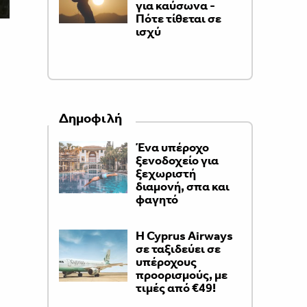
για καύσωνα -
Πότε τίθεται σε
ισχύ
Δημοφιλή
Ένα υπέροχο
ξενοδοχείο για
ξεχωριστή
διαμονή, σπα και
φαγητό
H Cyprus Airways
σε ταξιδεύει σε
υπέροχους
προορισμούς, με
τιμές από €49!