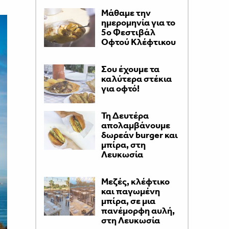
Μάθαμε την
ημερομηνία για το
5ο Φεστιβάλ
Οφτού Κλέφτικου
Σου έχουμε τα
καλύτερα στέκια
για οφτό!
Τη Δευτέρα
απολαμβάνουμε
δωρεάν burger και
μπίρα, στη
Λευκωσία
Μεζές, κλέφτικο
και παγωμένη
μπίρα, σε μια
πανέμορφη αυλή,
στη Λευκωσία