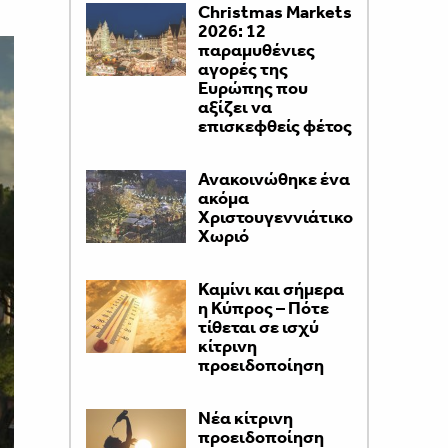
Christmas Markets
2026: 12
παραμυθένιες
αγορές της
Ευρώπης που
αξίζει να
επισκεφθείς φέτος
Ανακοινώθηκε ένα
ακόμα
Χριστουγεννιάτικο
Χωριό
Καμίνι και σήμερα
η Κύπρος – Πότε
τίθεται σε ισχύ
κίτρινη
προειδοποίηση
Νέα κίτρινη
προειδοποίηση