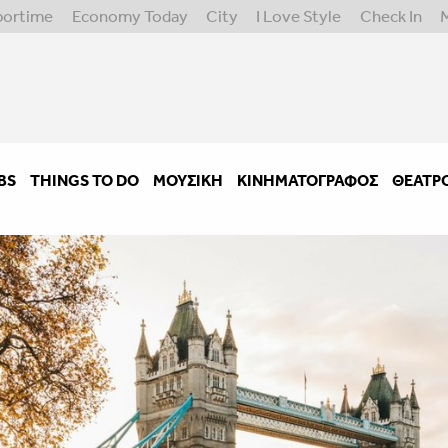
portime
Economy Today
City
I Love Style
Check In
BS
THINGS TO DO
ΜΟΥΣΙΚΉ
ΚΙΝΗΜΑΤΟΓΡΆΦΟΣ
ΘΈΑΤΡ