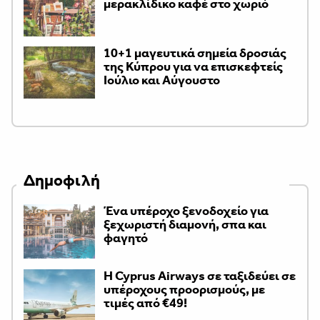
μερακλίδικο καφέ στο χωριό
10+1 μαγευτικά σημεία δροσιάς
της Κύπρου για να επισκεφτείς
Ιούλιο και Αύγουστο
Δημοφιλή
Ένα υπέροχο ξενοδοχείο για
ξεχωριστή διαμονή, σπα και
φαγητό
H Cyprus Airways σε ταξιδεύει σε
υπέροχους προορισμούς, με
τιμές από €49!