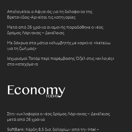
Απολογείται ο Αφγανός για τη δολοφονία της
Βρετανίδας-Αρνείται τις κατηγορίες
Μετά από 26 χρόνια αναμονής παραδόθηκε ο νέος
δρόμος Λάρνακας – Δεκέλειας
Με δάκρυα στα μάτια κολυμβητής με καρκίνο: «Ικετεύω
για τη ζωή μας»
Ισχυρισμοί Τατάρ περί παρέμβασης Όζελ στις «εκλογές»
στα κατεχόμενα
Στην κυκλοφορία ο νέος δρόμος Λάρνακας – Δεκέλειας
μετά από 26 χρόνια
SoftBank: Κέρδη 8,5 δισ. δολαρίων από την Intel –