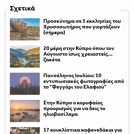
Σχετικά
Προσκύνημα σε 5 εκκλησίες του
Χρυσοσωτήρος που γιορτάζουν
(σήμερα)
20 μέρη στην Κύπρο όπου τον
Αύγουστο ίσως χρειαστείς…
ζακέτα
Πανσέληνος Ιουλίου: 10
εντυπωσιακές φωτογραφίες από
το "Φεγγάρι του Ελαφιού"
Στην Κύπρο ο κορυφαίος
προορισμός για να δεις το
ηλιοβασίλεμα
17 κουκλίστικα καφενεδάκια για