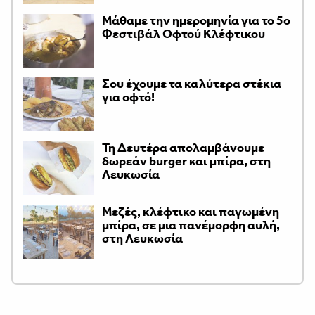
Μάθαμε την ημερομηνία για το 5ο
Φεστιβάλ Οφτού Κλέφτικου
Σου έχουμε τα καλύτερα στέκια
για οφτό!
Τη Δευτέρα απολαμβάνουμε
δωρεάν burger και μπίρα, στη
Λευκωσία
Μεζές, κλέφτικο και παγωμένη
μπίρα, σε μια πανέμορφη αυλή,
στη Λευκωσία