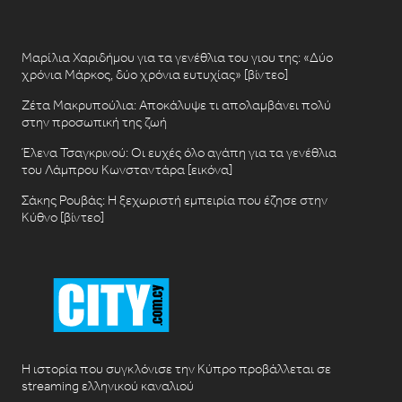
Μαρίλια Χαριδήμου για τα γενέθλια του γιου της: «Δύο
χρόνια Μάρκος, δύο χρόνια ευτυχίας» [βίντεο]
Ζέτα Μακρυπούλια: Αποκάλυψε τι απολαμβάνει πολύ
στην προσωπική της ζωή
Έλενα Τσαγκρινού: Οι ευχές όλο αγάπη για τα γενέθλια
του Λάμπρου Κωνσταντάρα [εικόνα]
Σάκης Ρουβάς: Η ξεχωριστή εμπειρία που έζησε στην
Κύθνο [βίντεο]
Η ιστορία που συγκλόνισε την Κύπρο προβάλλεται σε
streaming ελληνικού καναλιού