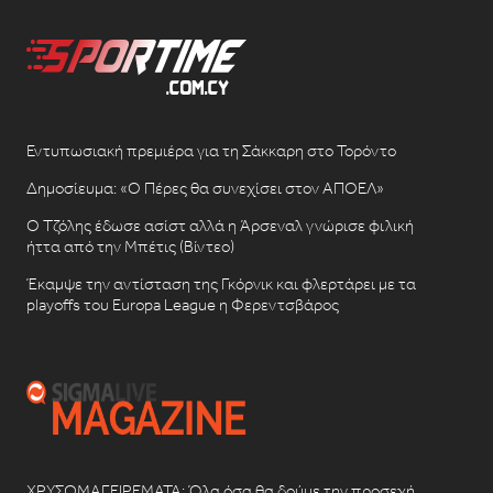
Εντυπωσιακή πρεμιέρα για τη Σάκκαρη στο Τορόντο
Δημοσίευμα: «Ο Πέρες θα συνεχίσει στον ΑΠΟΕΛ»
Ο Τζόλης έδωσε ασίστ αλλά η Άρσεναλ γνώρισε φιλική
ήττα από την Μπέτις (Βίντεο)
Έκαμψε την αντίσταση της Γκόρνικ και φλερτάρει με τα
playoffs του Europa League η Φερεντσβάρος
ΧΡΥΣΩΜΑΓΕΙΡΕΜΑΤΑ: Όλα όσα θα δούμε την προσεχή