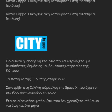
Κάτια Σάββα: Οικογενειακή «απόδραση» στη Μεσσηνία
[εικόνες]
Κάτια Σάββα: Οικογενειακή «απόδραση» στη Μεσσηνία
[εικόνες]
Ποια είναι η ισραηλινή εταιρεία που συνεργάζεται με
(ευαίσθητες) δημόσιες και δημοτικές υπηρεσίες της
Κύπρου
Τα ποτάμια της Ευρώπης στερεύουν
Συνετρίβη στη Σελήνη πύραυλος της Space X που έχει το
μέγεθος πενταόροφου κτηρίου
Εταιρεία λανσάρει μπλουζάκι που δεν χρειάζεται πλύσιμο
για έως και ένα μήνα