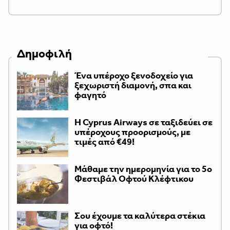
Δημοφιλή
Ένα υπέροχο ξενοδοχείο για
ξεχωριστή διαμονή, σπα και
φαγητό
H Cyprus Airways σε ταξιδεύει σε
υπέροχους προορισμούς, με
τιμές από €49!
Μάθαμε την ημερομηνία για το 5ο
Φεστιβάλ Οφτού Κλέφτικου
Σου έχουμε τα καλύτερα στέκια
για οφτό!