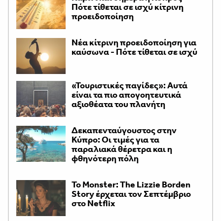
Πότε τίθεται σε ισχύ κίτρινη
προειδοποίηση
Νέα κίτρινη προειδοποίηση για
καύσωνα - Πότε τίθεται σε ισχύ
«Τουριστικές παγίδες»: Αυτά
είναι τα πιο απογοητευτικά
αξιοθέατα του πλανήτη
Δεκαπενταύγουστος στην
Κύπρο: Οι τιμές για τα
παραλιακά θέρετρα και η
φθηνότερη πόλη
Το Monster: The Lizzie Borden
Story έρχεται τον Σεπτέμβριο
στο Netflix