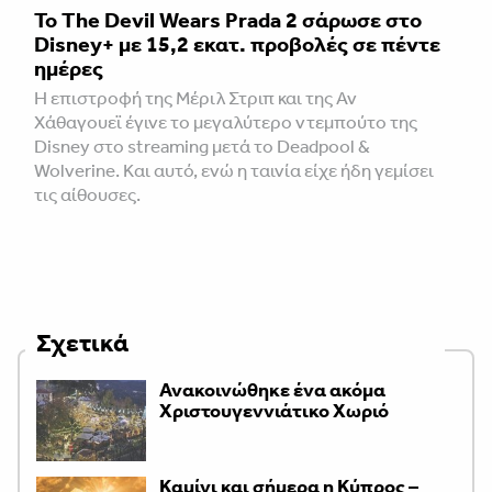
Το The Devil Wears Prada 2 σάρωσε στo
Disney+ με 15,2 εκατ. προβολές σε πέντε
ημέρες
Η επιστροφή της Μέριλ Στριπ και της Αν
Χάθαγουεϊ έγινε το μεγαλύτερο ντεμπούτο της
Disney στο streaming μετά το Deadpool &
Wolverine. Και αυτό, ενώ η ταινία είχε ήδη γεμίσει
τις αίθουσες.
Σχετικά
Ανακοινώθηκε ένα ακόμα
Χριστουγεννιάτικο Χωριό
Καμίνι και σήμερα η Κύπρος –