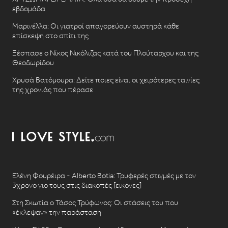
εβδομάδα
Μαρινέλλα: Οι γιατροί απαγορεύουν αυστηρά κάθε
επίσκεψη στο σπίτι της
Ξέσπασε ο Νίκος Νικόλιζας κατά του Πλούταρχου και της
Θεοδωρίδου
Χρυσά Βατόμουρα: Δείτε ποιες είναι οι χειρότερες ταινίες
της χρονιάς που πέρασε
Ελένη Φουρέιρα - Alberto Botia: Τρυφερές στιγμές με τον
3χρονο γιο τους στις διακοπές [εικόνες]
Στη Σκωτία ο Τάσος Τρύφωνος: Οι στάσεις του που
«έκλεψαν» την παράσταση