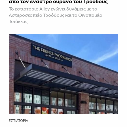
απο τον έναστρο ουρανό του Τροόδους
Το εστιατόριο Alley ενώνει δυνάμεις με το
Αστεροσκοπείο Τροόδους και το Οινοποιείο
Τσιάκκας
ΕΣΤΙΑΤΌΡΙΑ