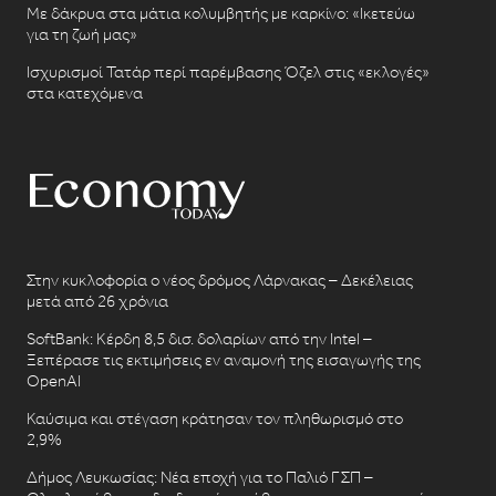
Με δάκρυα στα μάτια κολυμβητής με καρκίνο: «Ικετεύω
για τη ζωή μας»
Ισχυρισμοί Τατάρ περί παρέμβασης Όζελ στις «εκλογές»
στα κατεχόμενα
Στην κυκλοφορία ο νέος δρόμος Λάρνακας – Δεκέλειας
μετά από 26 χρόνια
SoftBank: Κέρδη 8,5 δισ. δολαρίων από την Intel –
Ξεπέρασε τις εκτιμήσεις εν αναμονή της εισαγωγής της
OpenAI
Καύσιμα και στέγαση κράτησαν τον πληθωρισμό στο
2,9%
Δήμος Λευκωσίας: Νέα εποχή για το Παλιό ΓΣΠ –