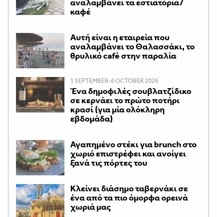
αναλαμβάνει τα εστιατόρια/
καφέ
Αυτή είναι η εταιρεία που
αναλαμβάνει το Θαλασσάκι, το
θρυλικό café στην παραλία
1 SEPTEMBER-6 OCTOBER 2026
Ένα δημοφιλές σουβλατζίδικο
σε κερνάει το πρώτο ποτήρι
κρασί (για μία ολόκληρη
εβδομάδα)
Αγαπημένο στέκι για brunch στο
χωριό επιστρέφει και ανοίγει
ξανά τις πόρτες του
Κλείνει διάσημο ταβερνάκι σε
ένα από τα πιο όμορφα ορεινά
χωριά μας