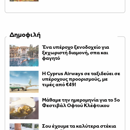
Δημοφιλή
Ένα υπέροχο ξενοδοχείο για
ξεχωριστή διαμονή, σπα και
φαγητό
H Cyprus Airways σε ταξιδεύει σε
υπέροχους προορισμούς, με
τιμές από €49!
Μάθαμε την ημερομηνία για το 5ο
Φεστιβάλ Οφτού Κλέφτικου
Σου έχουμε τα καλύτερα στέκια