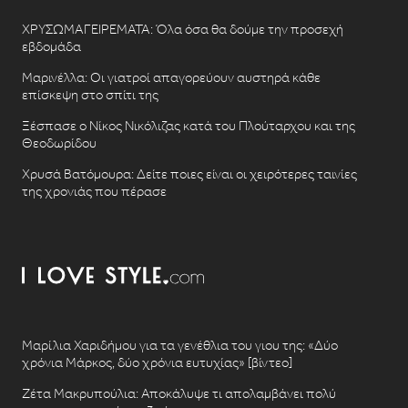
ΧΡΥΣΩΜΑΓΕΙΡΕΜΑΤΑ: Όλα όσα θα δούμε την προσεχή
εβδομάδα
Μαρινέλλα: Οι γιατροί απαγορεύουν αυστηρά κάθε
επίσκεψη στο σπίτι της
Ξέσπασε ο Νίκος Νικόλιζας κατά του Πλούταρχου και της
Θεοδωρίδου
Χρυσά Βατόμουρα: Δείτε ποιες είναι οι χειρότερες ταινίες
της χρονιάς που πέρασε
Μαρίλια Χαριδήμου για τα γενέθλια του γιου της: «Δύο
χρόνια Μάρκος, δύο χρόνια ευτυχίας» [βίντεο]
Ζέτα Μακρυπούλια: Αποκάλυψε τι απολαμβάνει πολύ