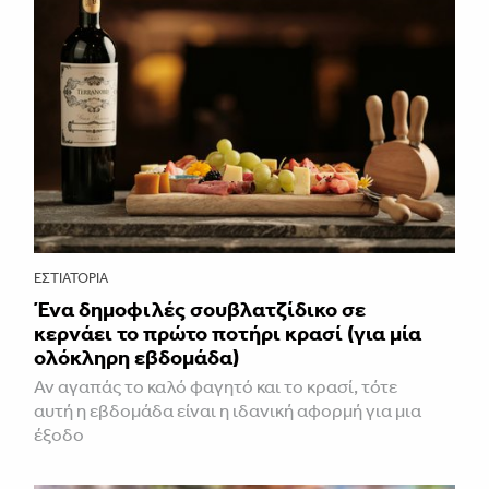
ΕΣΤΙΑΤΌΡΙΑ
Ένα δημοφιλές σουβλατζίδικο σε
κερνάει το πρώτο ποτήρι κρασί (για μία
ολόκληρη εβδομάδα)
Αν αγαπάς το καλό φαγητό και το κρασί, τότε
αυτή η εβδομάδα είναι η ιδανική αφορμή για μια
έξοδο