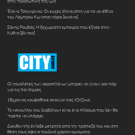
στην προσωπική της ζωή
Έλενα Τσαγκρινού: Οι ευχές όλο αγάπη για τα γενέθλια
του Λάμπρου Κωνσταντάρα [εικόνα]
Σάκης Ρουβάς: Η ξεχωριστή εμπειρία που έζησε στην
Κύθνο [βίντεο]
Οι τουαλέτες των αεροπλάνων μπορεί να γίνουν ραντάρ
για τις πανδημίες
18χρονος κουφάθηκε ακούγοντας τζιτζίκια
Το «σκουλήκι του διαβόλου» είναι ένα πλάσμα που δεν θα
‘πρεπε να υπάρχει
Διευθυντής έκλεβε μετρητά από την τράπεζά του και στη
θέση τους άφηνε παιδικά χαρτονομίσματα