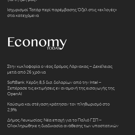
Ισχυρισμοί Τατάρ περί παρέμβασης Όζελ στις «εκλογές»
στα κατεχόμενα
Στην κυκλοφορία ο νέος δρόμος Λάρνακας – Δεκέλειας
μετά από 26 χρόνια
SoftBank: Κέρδη 8,5 δισ. δολαρίων από την Intel –
Ξεπέρασε τις εκτιμήσεις εν αναμονή της εισαγωγής της
OpenAI
Καύσιμα και στέγαση κράτησαν τον πληθωρισμό στο
2,9%
Δήμος Λευκωσίας: Νέα εποχή για το Παλιό ΓΣΠ –
Ολοκληρώθηκε η διαδικασία ανάθεσης των υποστατικών