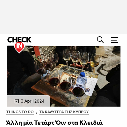
3 April 2024
THINGS TO DO
,
ΤΑ ΚΑΛΎΤΕΡΑ ΤΗΣ ΚΎΠΡΟΥ
Άλλη μία Τετάρτ’Οιν στα Κλειδιά