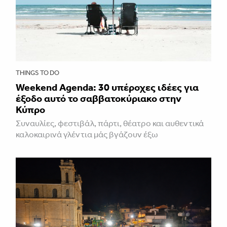
THINGS TO DO
Weekend Agenda: 30 υπέροχες ιδέες για
έξοδο αυτό το σαββατοκύριακο στην
Κύπρο
Συναυλίες, φεστιβάλ, πάρτι, θέατρο και αυθεντικά
καλοκαιρινά γλέντια μάς βγάζουν έξω