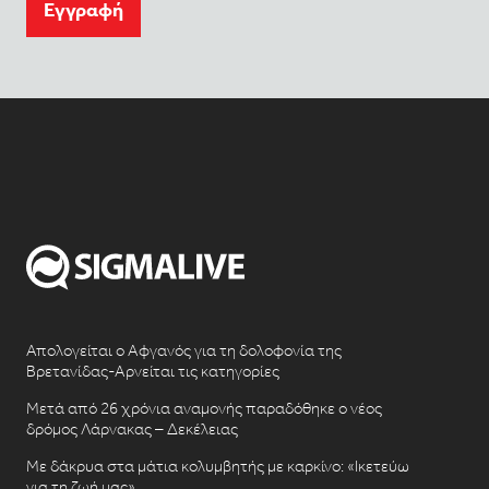
Eγγραφή
Απολογείται ο Αφγανός για τη δολοφονία της
Βρετανίδας-Αρνείται τις κατηγορίες
Μετά από 26 χρόνια αναμονής παραδόθηκε ο νέος
δρόμος Λάρνακας – Δεκέλειας
Με δάκρυα στα μάτια κολυμβητής με καρκίνο: «Ικετεύω
για τη ζωή μας»