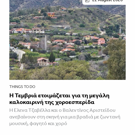
THINGS TO DO
Η Τεμβριά ετοιμάζεται για τη μεγάλη
καλοκαιρινή της χοροεσπερίδα
Η Έλενα Τζαβέλλα και ο Βαλεντίνος Αριστείδου
ανεβαίνουν στη σκηνή για μια βραδιά με ζωντανή
μουσική, φαγητό και χορό