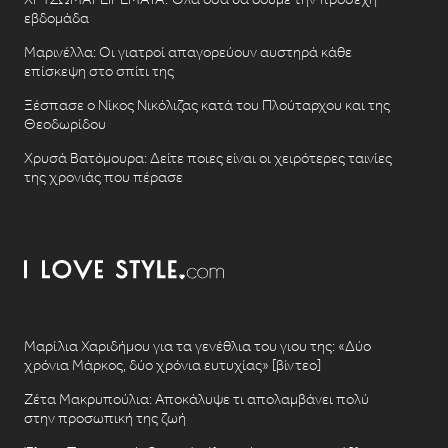
εβδομάδα
Μαρινέλλα: Οι γιατροί απαγορεύουν αυστηρά κάθε
επίσκεψη στο σπίτι της
Ξέσπασε ο Νίκος Νικόλιζας κατά του Πλούταρχου και της
Θεοδωρίδου
Χρυσά Βατόμουρα: Δείτε ποιες είναι οι χειρότερες ταινίες
της χρονιάς που πέρασε
Μαρίλια Χαριδήμου για τα γενέθλια του γιου της: «Δύο
χρόνια Μάρκος, δύο χρόνια ευτυχίας» [βίντεο]
Ζέτα Μακρυπούλια: Αποκάλυψε τι απολαμβάνει πολύ
στην προσωπική της ζωή