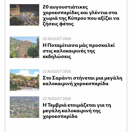
20 αυγουστιάτικες
χοροεσπερίδες και γλέντια στα
χωριά της Κύπρου που αξίζει να
ζήσεις φέτος
22 AUGUST 2026
Η Ποταμίτισσα μάς προσκαλεί
στις καλοκαιρινές της
εκδηλώσεις
22 AUGUST 2026
Στο Σαράντι στήνεται μια μεγάλη
καλοκαιρινή χοροεσπερίδα
22 AUGUST 2026
Η Τεμβριά ετοιμάζεται για τη
μεγάλη καλοκαιρινή της
χοροεσπερίδα