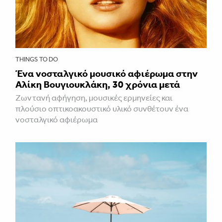
THINGS TO DO
Ένα νοσταλγικό μουσικό αφιέρωμα στην
Αλίκη Βουγιουκλάκη, 30 χρόνια μετά
Ζωντανή αφήγηση, μουσικές ερμηνείες και
πλούσιο οπτικοακουστικό υλικό συνθέτουν ένα
νοσταλγικό αφιέρωμα