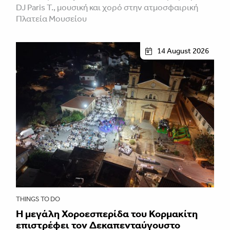
DJ Paris T., μουσική και χορό στην ατμοσφαιρική
Πλατεία Μουσείου
14 August 2026
THINGS TO DO
Η μεγάλη Χοροεσπερίδα του Κορμακίτη
επιστρέφει τον Δεκαπενταύγουστο