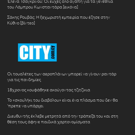
Έλενα Τσαγκρινού: Οι ευχές όλο αγάπη για τα γενέθλια
του Λάμπρου Κωνσταντάρα [εικόνα]
Σάκης Ρουβάς: Η ξεχωριστή εμπειρία που έζησε στην
Κύθνο [βίντεο]
Οι τουαλέτες των αεροπλάνων μπορεί να γίνουν ραντάρ
για τις πανδημίες
18χρονος κουφάθηκε ακούγοντας τζιτζίκια
Το «σκουλήκι του διαβόλου» είναι ένα πλάσμα που δεν θα
‘πρεπε να υπάρχει
Διευθυντής έκλεβε μετρητά από την τράπεζά του και στη
θέση τους άφηνε παιδικά χαρτονομίσματα