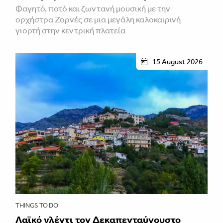
Φαγητό, ποτό και ζωντανή μουσική με την
ορχήστρα Ζορνές σε μια μεγάλη καλοκαιρινή
γιορτή στην κεντρική πλατεία
15 August 2026
THINGS TO DO
Λαϊκό γλέντι τον Δεκαπενταύγουστο