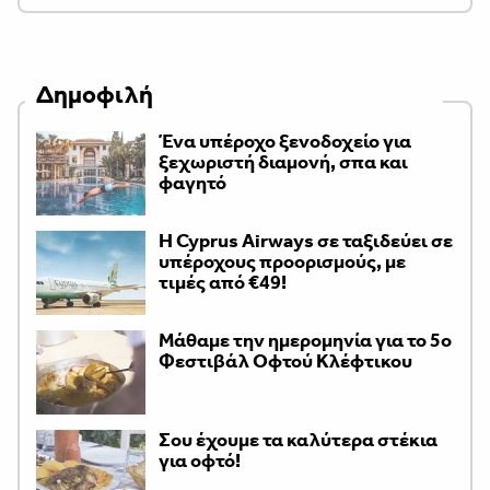
Δημοφιλή
Ένα υπέροχο ξενοδοχείο για
ξεχωριστή διαμονή, σπα και
φαγητό
H Cyprus Airways σε ταξιδεύει σε
υπέροχους προορισμούς, με
τιμές από €49!
Μάθαμε την ημερομηνία για το 5ο
Φεστιβάλ Οφτού Κλέφτικου
Σου έχουμε τα καλύτερα στέκια
για οφτό!