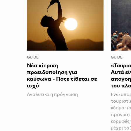
GUIDE
GUIDE
Νέα κίτρινη
«Τουρισ
προειδοποίηση για
Αυτά εί
καύσωνα - Πότε τίθεται σε
απογοη
ισχύ
του πλ
Αναλυτικά η πρόγνωση
Ενώ υπά
τουριστι
κόσμο π
πραγματι
κορυφές 
μέχρι το 