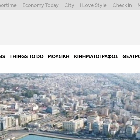
portime
Economy Today
City
I Love Style
Check In
BS
THINGS TO DO
ΜΟΥΣΙΚΉ
ΚΙΝΗΜΑΤΟΓΡΆΦΟΣ
ΘΈΑΤΡ