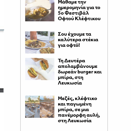
Μάθαμε την
ημερομηνία για το
5ο Φεστιβάλ
Οφτού Κλέφτικου
Σου έχουμε τα
καλύτερα στέκια
για οφτό!
Τη Δευτέρα
απολαμβάνουμε
δωρεάν burger και
μπίρα, στη
Λευκωσία
Μεζές, κλέφτικο
και παγωμένη
μπίρα, σε μια
πανέμορφη αυλή,
στη Λευκωσία