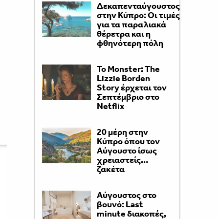
Δεκαπενταύγουστος
στην Κύπρο: Οι τιμές
για τα παραλιακά
θέρετρα και η
φθηνότερη πόλη
Το Monster: The
Lizzie Borden
Story έρχεται τον
Σεπτέμβριο στο
Netflix
20 μέρη στην
Κύπρο όπου τον
Αύγουστο ίσως
χρειαστείς…
ζακέτα
Aύγουστος στο
βουνό: Last
minute διακοπές,