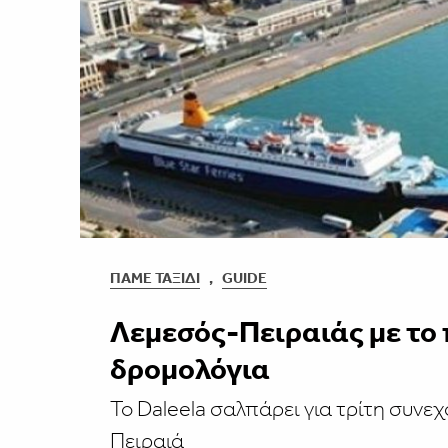
ΠΆΜΕ ΤΑΞΊΔΙ
,
GUIDE
Λεμεσός-Πειραιάς με το π
δρομολόγια
Το Daleela σαλπάρει για τρίτη συνεχ
Πειραιά