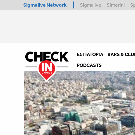
Sigmalive Network
Sigmalive
Simerini
S
ΕΣΤΙΑΤΌΡΙΑ
BARS & CLU
PODCASTS