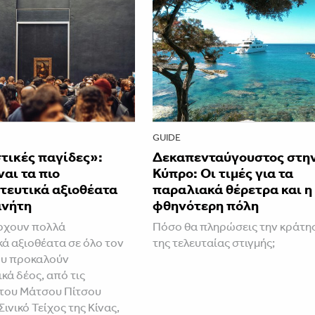
GUIDE
τικές παγίδες»:
Δεκαπενταύγουστος στη
ναι τα πιο
Κύπρο: Οι τιμές για τα
τευτικά αξιοθέατα
παραλιακά θέρετρα και η
ανήτη
φθηνότερη πόλη
ρχουν πολλά
Πόσο θα πληρώσεις την κράτη
κά αξιοθέατα σε όλο τον
της τελευταίας στιγμής;
ου προκαλούν
κά δέος, από τις
του Μάτσου Πίτσου
Σινικό Τείχος της Κίνας,