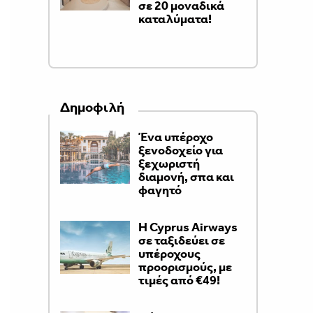
σε 20 μοναδικά
καταλύματα!
Δημοφιλή
Ένα υπέροχο
ξενοδοχείο για
ξεχωριστή
διαμονή, σπα και
φαγητό
H Cyprus Airways
σε ταξιδεύει σε
υπέροχους
προορισμούς, με
τιμές από €49!