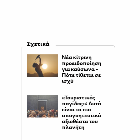
Σχετικά
Νέα κίτρινη
προειδοποίηση
για καύσωνα -
Πότε τίθεται σε
ισχύ
«Τουριστικές
παγίδες»: Αυτά
είναι τα πιο
απογοητευτικά
αξιοθέατα του
πλανήτη