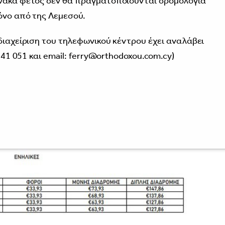
ίνακα φέτος δεν θα πραγματοποιούνται δρομολόγια
όνο από της Λεμεσού.
διαχείριση του τηλεφωνικού κέντρου έχει αναλάβει
 841 051 και email: ferry@orthodoxou.com.cy)