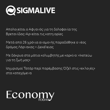
Απολογείται ο Αφγανός για τη δολοφονία της
Βρετανίδας-Αρνείται τις κατηγορίες
Μετά από 26 χρόνια αναμονής παραδόθηκε ο νέος
δρόμος Λάρνακας – Δεκέλειας
Με δάκρυα στα μάτια κολυμβητής με καρκίνο: «Ικετεύω
για τη ζωή μας»
Ισχυρισμοί Τατάρ περί παρέμβασης Όζελ στις «εκλογές»
στα κατεχόμενα