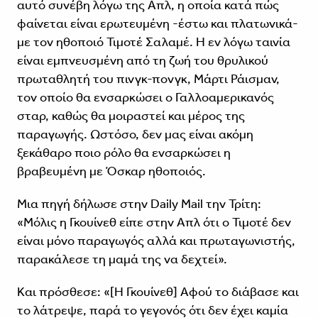
αυτό συνέβη λόγω της Απλ, η οποία κατά πώς
φαίνεται είναι ερωτευμένη -έστω και πλατωνικά-
με τον ηθοποιό Τιμοτέ Σαλαμέ. Η εν λόγω ταινία
είναι εμπνευσμένη από τη ζωή του θρυλικού
πρωταθλητή του πινγκ-πονγκ, Μάρτι Ράισμαν,
τον οποίο θα ενσαρκώσει ο Γαλλοαμερικανός
σταρ, καθώς θα μοιραστεί και μέρος της
παραγωγής. Ωστόσο, δεν μας είναι ακόμη
ξεκάθαρο ποιο ρόλο θα ενσαρκώσει η
βραβευμένη με Όσκαρ ηθοποιός.
Μια πηγή δήλωσε στην Daily Mail την Τρίτη:
«Μόλις η Γκουίνεθ είπε στην Απλ ότι ο Τιμοτέ δεν
είναι μόνο παραγωγός αλλά και πρωταγωνιστής,
παρακάλεσε τη μαμά της να δεχτεί».
Και πρόσθεσε: «[Η Γκουίνεθ] Αφού το διάβασε και
το λάτρεψε, παρά το γεγονός ότι δεν έχει καμία