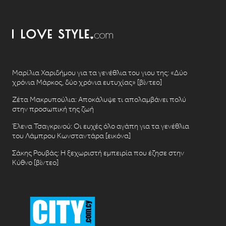
Μαρίλια Χαριδήμου για τα γενέθλια του γιου της: «Δύο
χρόνια Μάρκος, δύο χρόνια ευτυχίας» [βίντεο]
Ζέτα Μακρυπούλια: Αποκάλυψε τι απολαμβάνει πολύ
στην προσωπική της ζωή
Έλενα Τσαγκρινού: Οι ευχές όλο αγάπη για τα γενέθλια
του Λάμπρου Κωνσταντάρα [εικόνα]
Σάκης Ρουβάς: Η ξεχωριστή εμπειρία που έζησε στην
Κύθνο [βίντεο]