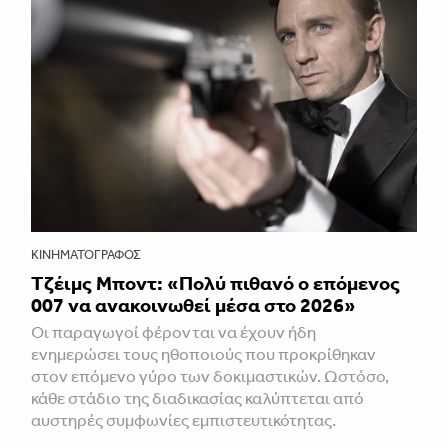
ΚΙΝΗΜΑΤΟΓΡΆΦΟΣ
Τζέιμς Μποντ: «Πολύ πιθανό ο επόμενος
007 να ανακοινωθεί μέσα στο 2026»
Οι παραγωγοί φέρονται να έχουν ήδη
ενημερώσει τους ηθοποιούς που προκρίθηκαν
στον επόμενο γύρο των δοκιμαστικών. Ωστόσο,
κάθε στάδιο της διαδικασίας καλύπτεται από
αυστηρές συμφωνίες εμπιστευτικότητας.