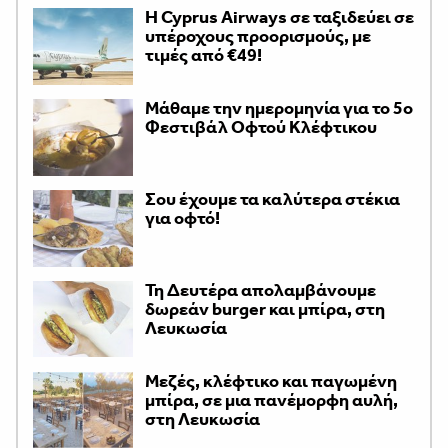
H Cyprus Airways σε ταξιδεύει σε
υπέροχους προορισμούς, με
τιμές από €49!
Μάθαμε την ημερομηνία για το 5ο
Φεστιβάλ Οφτού Κλέφτικου
Σου έχουμε τα καλύτερα στέκια
για οφτό!
Τη Δευτέρα απολαμβάνουμε
δωρεάν burger και μπίρα, στη
Λευκωσία
Μεζές, κλέφτικο και παγωμένη
μπίρα, σε μια πανέμορφη αυλή,
στη Λευκωσία