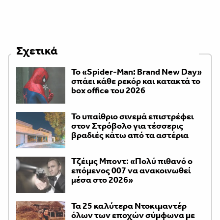
Σχετικά
Το «Spider-Man: Brand New Day»
σπάει κάθε ρεκόρ και κατακτά το
box office του 2026
Το υπαίθριο σινεμά επιστρέφει
στον Στρόβολο για τέσσερις
βραδιές κάτω από τα αστέρια
Τζέιμς Μποντ: «Πολύ πιθανό ο
επόμενος 007 να ανακοινωθεί
μέσα στο 2026»
Τα 25 καλύτερα Ντοκιμαντέρ
όλων των εποχών σύμφωνα με