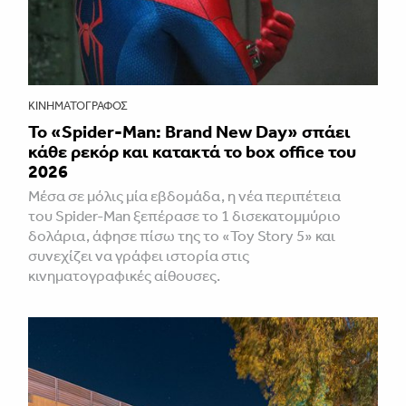
ΚΙΝΗΜΑΤΟΓΡΆΦΟΣ
Το «Spider-Man: Brand New Day» σπάει
κάθε ρεκόρ και κατακτά το box office του
2026
Μέσα σε μόλις μία εβδομάδα, η νέα περιπέτεια
του Spider-Man ξεπέρασε το 1 δισεκατομμύριο
δολάρια, άφησε πίσω της το «Toy Story 5» και
συνεχίζει να γράφει ιστορία στις
κινηματογραφικές αίθουσες.