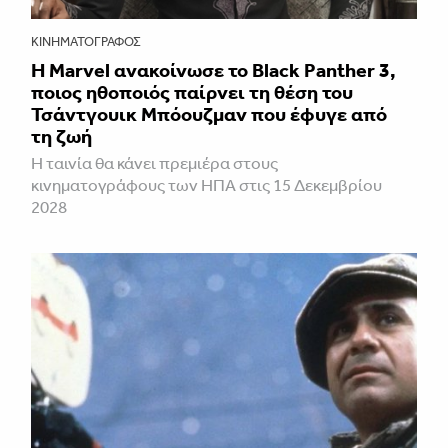
ΚΙΝΗΜΑΤΟΓΡΆΦΟΣ
Η Marvel ανακοίνωσε το Black Panther 3,
ποιος ηθοποιός παίρνει τη θέση του
Τσάντγουικ Μπόουζμαν που έφυγε από
τη ζωή
Η ταινία θα κάνει πρεμιέρα στους
κινηματογράφους των ΗΠΑ στις 15 Δεκεμβρίου
2028