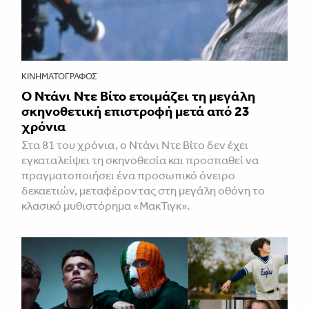
ΚΙΝΗΜΑΤΟΓΡΆΦΟΣ
Ο Ντάνι Ντε Βίτο ετοιμάζει τη μεγάλη
σκηνοθετική επιστροφή μετά από 23
χρόνια
Στα 81 του χρόνια, ο Ντάνι Ντε Βίτο δεν έχει
εγκαταλείψει τη σκηνοθεσία και προσπαθεί να
πραγματοποιήσει ένα προσωπικό όνειρο
δεκαετιών, μεταφέροντας στη μεγάλη οθόνη το
κλασικό μυθιστόρημα «ΜακΤιγκ».