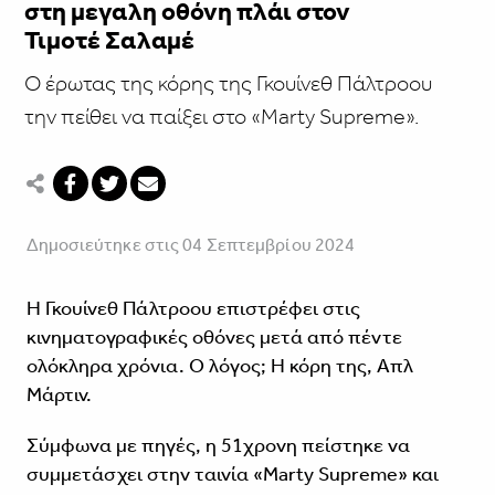
στη μεγαλη οθόνη πλάι στον
Τιμοτέ Σαλαμέ
O έρωτας της κόρης της Γκουίνεθ Πάλτροου
την πείθει να παίξει στο «Marty Supreme».
Δημοσιεύτηκε στις 04 Σεπτεμβρίου 2024
H Γκουίνεθ Πάλτροου επιστρέφει στις
κινηματογραφικές οθόνες μετά από πέντε
ολόκληρα χρόνια. Ο λόγος; Η κόρη της, Απλ
Μάρτιν.
Σύμφωνα με πηγές, η 51χρονη πείστηκε να
συμμετάσχει στην ταινία «Marty Supreme» και