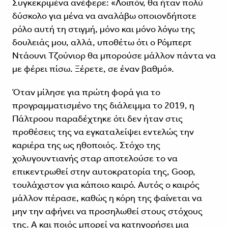
Συγκεκριμένα ανέφερε: «Λοιπόν, θα ήταν πολύ
δύσκολο για μένα να αναλάβω οποιονδήποτε
ρόλο αυτή τη στιγμή, μόνο και μόνο λόγω της
δουλειάς μου, αλλά, υποθέτω ότι ο Ρόμπερτ
Ντάουνι Τζούνιορ θα μπορούσε μάλλον πάντα να
με φέρει πίσω. Ξέρετε, σε έναν βαθμό».
Όταν μίλησε για πρώτη φορά για το
προγραμματισμένο της διάλειμμα το 2019, η
Πάλτροου παραδέχτηκε ότι δεν ήταν στις
προθέσεις της να εγκαταλείψει εντελώς την
καριέρα της ως ηθοποιός. Στόχο της
χολυγουντιανής σταρ αποτελούσε το να
επικεντρωθεί στην αυτοκρατορία της, Goop,
τουλάχιστον για κάποιο καιρό. Αυτός ο καιρός
μάλλον πέρασε, καθώς η κόρη της φαίνεται να
μην την αφήνει να προσηλωθεί στους στόχους
της. Α και ποιός μπορεί να κατηγορήσει μια