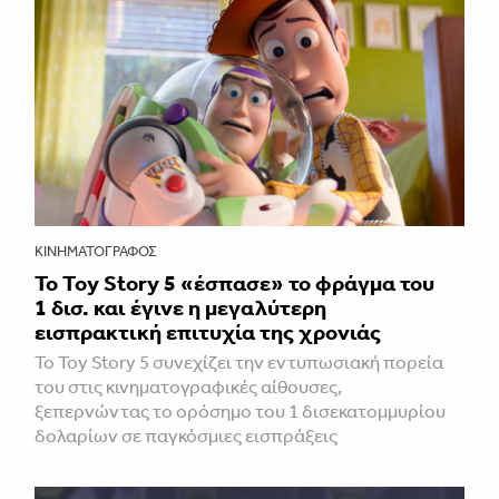
ΚΙΝΗΜΑΤΟΓΡΆΦΟΣ
Το Toy Story 5 «έσπασε» το φράγμα του
1 δισ. και έγινε η μεγαλύτερη
εισπρακτική επιτυχία της χρονιάς
Το Toy Story 5 συνεχίζει την εντυπωσιακή πορεία
του στις κινηματογραφικές αίθουσες,
ξεπερνώντας το ορόσημο του 1 δισεκατομμυρίου
δολαρίων σε παγκόσμιες εισπράξεις