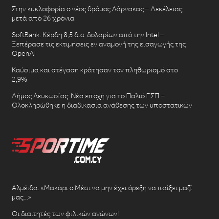
Στην κυκλοφορία ο νέος δρόμος Λάρνακας – Δεκέλειας
μετά από 26 χρόνια
SoftBank: Κέρδη 8,5 δισ. δολαρίων από την Intel –
Ξεπέρασε τις εκτιμήσεις εν αναμονή της εισαγωγής της
OpenAI
Καύσιμα και στέγαση κράτησαν τον πληθωρισμό στο
2,9%
Δήμος Λευκωσίας: Νέα εποχή για το Παλιό ΓΣΠ –
Ολοκληρώθηκε η διαδικασία ανάθεσης των υποστατικών
Αλμέιδα: «Μακάρι ο Μέσι να μην έχει όρεξη να παίξει μαζί
μας…»
Οι διαιτητές των φιλικών αγώνων!