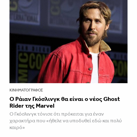
ΚΙΝΗΜΑΤΟΓΡΆΦΟΣ
Ο Ράιαν Γκόσλινγκ θα είναι ο νέος Ghost
Rider της Marvel
Ο Γκόσλινγκ τόνισε ότι πρόκειται για έναν
χαρακτήρα που «ήθελε να υποδυθεί εδώ και πολύ
καιρό»