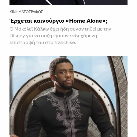
ΚΙΝΗΜΑΤΟΓΡΆΦΟΣ
Έρχεται καινούργιο «Home Alone»;
Ο Μακόλεϊ Κάλκιν έχει ήδη συναντηθεί με την
Disney για να συζητήσουν ενδεχόμενη
επιστροφή του στο franchise.