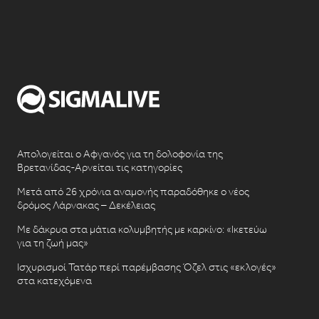
Απολογείται ο Αφγανός για τη δολοφονία της
Βρετανίδας-Αρνείται τις κατηγορίες
Μετά από 26 χρόνια αναμονής παραδόθηκε ο νέος
δρόμος Λάρνακας – Δεκέλειας
Με δάκρυα στα μάτια κολυμβητής με καρκίνο: «Ικετεύω
για τη ζωή μας»
Ισχυρισμοί Τατάρ περί παρέμβασης Όζελ στις «εκλογές»
στα κατεχόμενα