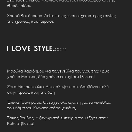
Θεοδωρίδου
Χρυσά Βατόμουρα: Δείτε ποιες είναι οι χειρότερες ταινίες
της χρονιάς που πέρασε
Μαρίλια Χαριδήμου για τα γενέθλια του γιου της: «Δύο
χρόνια Μάρκος, δύο χρόνια ευτυχίας» [βίντεο]
Ζέτα Μακρυπούλια: Αποκάλυψε τι απολαμβάνει πολύ
στην προσωπική της ζωή
Έλενα Τσαγκρινού: Οι ευχές όλο αγάπη για τα γενέθλια
του Λάμπρου Κωνσταντάρα [εικόνα]
Σάκης Ρουβάς: Η ξεχωριστή εμπειρία που έζησε στην
Κύθνο [βίντεο]