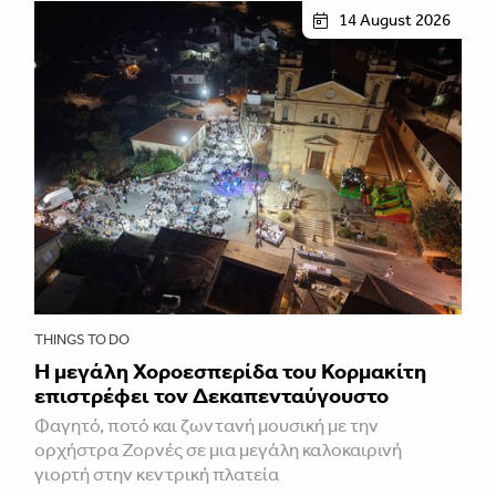
14 August 2026
THINGS TO DO
Η μεγάλη Χοροεσπερίδα του Κορμακίτη
επιστρέφει τον Δεκαπενταύγουστο
Φαγητό, ποτό και ζωντανή μουσική με την
ορχήστρα Ζορνές σε μια μεγάλη καλοκαιρινή
γιορτή στην κεντρική πλατεία