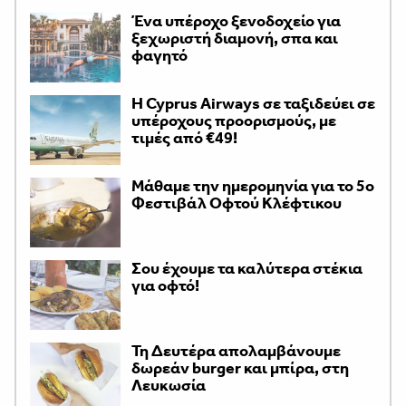
Ένα υπέροχο ξενοδοχείο για
ξεχωριστή διαμονή, σπα και
φαγητό
H Cyprus Airways σε ταξιδεύει σε
υπέροχους προορισμούς, με
τιμές από €49!
Μάθαμε την ημερομηνία για το 5ο
Φεστιβάλ Οφτού Κλέφτικου
Σου έχουμε τα καλύτερα στέκια
για οφτό!
Τη Δευτέρα απολαμβάνουμε
δωρεάν burger και μπίρα, στη
Λευκωσία