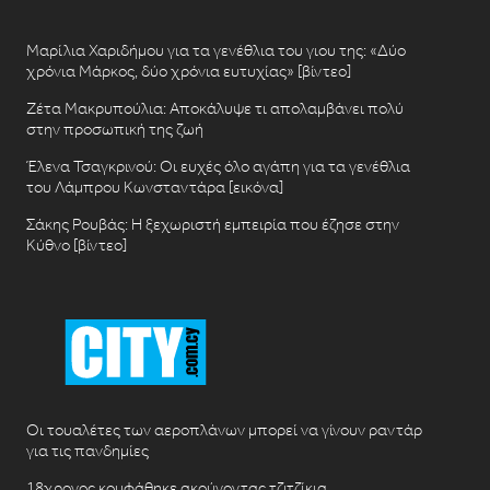
Μαρίλια Χαριδήμου για τα γενέθλια του γιου της: «Δύο
χρόνια Μάρκος, δύο χρόνια ευτυχίας» [βίντεο]
Ζέτα Μακρυπούλια: Αποκάλυψε τι απολαμβάνει πολύ
στην προσωπική της ζωή
Έλενα Τσαγκρινού: Οι ευχές όλο αγάπη για τα γενέθλια
του Λάμπρου Κωνσταντάρα [εικόνα]
Σάκης Ρουβάς: Η ξεχωριστή εμπειρία που έζησε στην
Κύθνο [βίντεο]
Οι τουαλέτες των αεροπλάνων μπορεί να γίνουν ραντάρ
για τις πανδημίες
18χρονος κουφάθηκε ακούγοντας τζιτζίκια