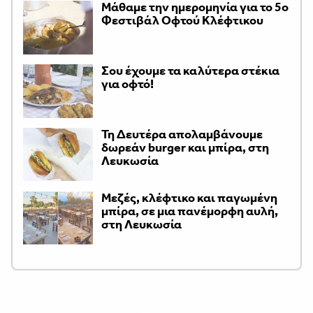
Μάθαμε την ημερομηνία για το 5ο
Φεστιβάλ Οφτού Κλέφτικου
Σου έχουμε τα καλύτερα στέκια
για οφτό!
Τη Δευτέρα απολαμβάνουμε
δωρεάν burger και μπίρα, στη
Λευκωσία
Μεζές, κλέφτικο και παγωμένη
μπίρα, σε μια πανέμορφη αυλή,
στη Λευκωσία