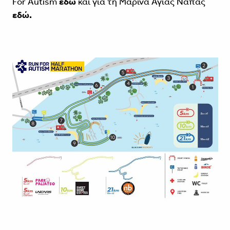
For Autism
εδώ
και για τη Μαρίνα Αγίας Νάπας
εδώ
.