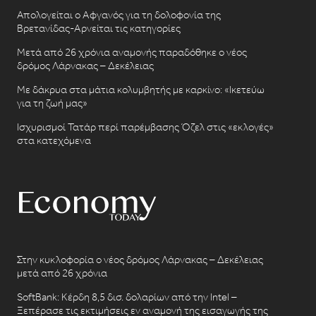
Απολογείται ο Αφγανός για τη δολοφονία της
Βρετανίδας-Αρνείται τις κατηγορίες
Μετά από 26 χρόνια αναμονής παραδόθηκε ο νέος
δρόμος Λάρνακας – Δεκέλειας
Με δάκρυα στα μάτια κολυμβητής με καρκίνο: «Ικετεύω
για τη ζωή μας»
Ισχυρισμοί Τατάρ περί παρέμβασης Όζελ στις «εκλογές»
στα κατεχόμενα
Στην κυκλοφορία ο νέος δρόμος Λάρνακας – Δεκέλειας
μετά από 26 χρόνια
SoftBank: Κέρδη 8,5 δισ. δολαρίων από την Intel –
Ξεπέρασε τις εκτιμήσεις εν αναμονή της εισαγωγής της