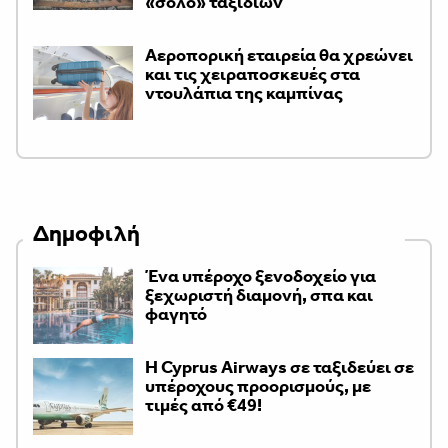
«σόλο» ταξιδιών
Αεροπορική εταιρεία θα χρεώνει
και τις χειραποσκευές στα
ντουλάπια της καμπίνας
Δημοφιλή
Ένα υπέροχο ξενοδοχείο για
ξεχωριστή διαμονή, σπα και
φαγητό
H Cyprus Airways σε ταξιδεύει σε
υπέροχους προορισμούς, με
τιμές από €49!