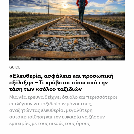
GUIDE
«Ελευθερία, ασφάλεια και προσωπική
εξέλιξη» – Τι κρύβεται πίσω από την
τάση των «σόλο» ταξιδιών
Μια νέα έρευνα δείχνει ότι όλο και περισσότεροι
επιλέγουν να ταξιδεύουν μόνοι τους,
αναζητώντας ελευθερία, μεγαλύτερη
αυτοπεποίθηση και την ευκαιρία να ζήσουν
εμπειρίες με τους δικούς τους όρους