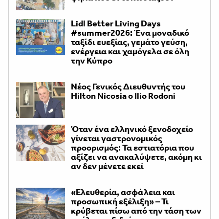
Lidl Better Living Days
#summer2026: Ένα μοναδικό
ταξίδι ευεξίας, γεμάτο γεύση,
ενέργεια και χαμόγελα σε όλη
την Κύπρο
Νέος Γενικός Διευθυντής του
Hilton Nicosia ο Ilio Rodoni
Όταν ένα ελληνικό ξενοδοχείο
γίνεται γαστρονομικός
προορισμός: Τα εστιατόρια που
αξίζει να ανακαλύψετε, ακόμη κι
αν δεν μένετε εκεί
«Ελευθερία, ασφάλεια και
προσωπική εξέλιξη» – Τι
κρύβεται πίσω από την τάση των