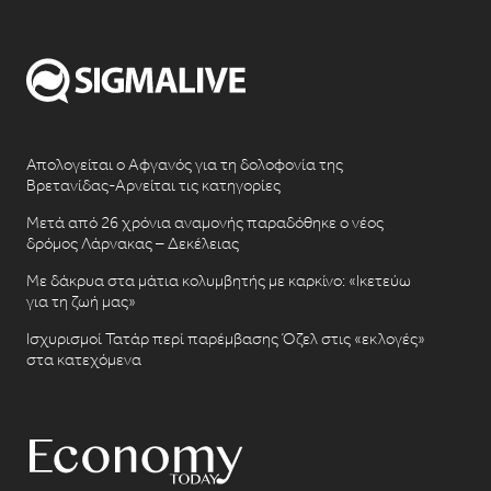
Απολογείται ο Αφγανός για τη δολοφονία της
Βρετανίδας-Αρνείται τις κατηγορίες
Μετά από 26 χρόνια αναμονής παραδόθηκε ο νέος
δρόμος Λάρνακας – Δεκέλειας
Με δάκρυα στα μάτια κολυμβητής με καρκίνο: «Ικετεύω
για τη ζωή μας»
Ισχυρισμοί Τατάρ περί παρέμβασης Όζελ στις «εκλογές»
στα κατεχόμενα