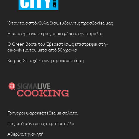
Όταν τα ασπόνδυλα διαψεύδουν τις προσδοκίες μας
Η σωστή παγωνιέρα για μια μέρα στην παραλία
Ο Green Boots του Έβερεστ ίσως επιστρέψει στην
οικογένειά του μετά από 30 χρόνια
Καιρός: Σε ισχύ κίτρινη προειδοποίηση
Γρήγοροι ψαροκεφτέδες με σαλάτα
Παγωτό σάντουιτς στρατσιατέλα
Αθερίνα τηγανητή