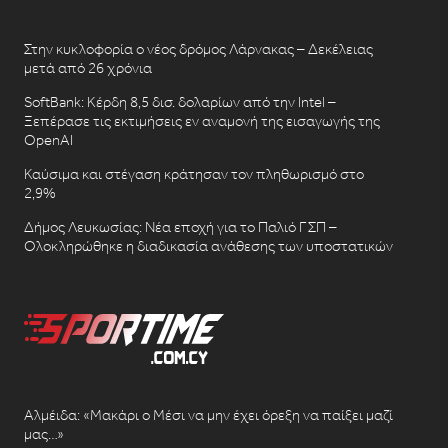
Στην κυκλοφορία ο νέος δρόμος Λάρνακας – Δεκέλειας
μετά από 26 χρόνια
SoftBank: Κέρδη 8,5 δισ. δολαρίων από την Intel –
Ξεπέρασε τις εκτιμήσεις εν αναμονή της εισαγωγής της
OpenAI
Καύσιμα και στέγαση κράτησαν τον πληθωρισμό στο
2,9%
Δήμος Λευκωσίας: Νέα εποχή για το Παλιό ΓΣΠ –
Ολοκληρώθηκε η διαδικασία ανάθεσης των υποστατικών
Αλμέιδα: «Μακάρι ο Μέσι να μην έχει όρεξη να παίξει μαζί
μας…»