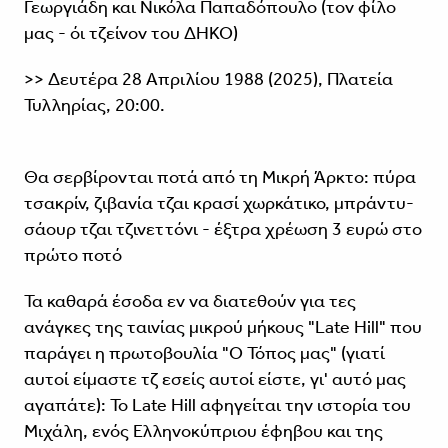
Γεωργιάδη και Nικόλα Παπαδόπουλο (τον φίλο
μας - όι τζείνον του ΔΗΚΟ)
>> Δευτέρα 28 Απριλίου 1988 (2025), Πλατεία
Τυλληρίας, 20:00.
Θα σερβίρονται ποτά από τη Μικρή Άρκτο: πύρα
τσακρίν, ζιβανία τζαι κρασί χωρκάτικο, μπράντυ-
σάουρ τζαι τζινεττόνι - έξτρα χρέωση 3 ευρώ στο
πρώτο ποτό
Τα καθαρά έσοδα εν να διατεθούν για τες
ανάγκες της ταινίας μικρού μήκους "Late Hill" που
παράγει η πρωτοβουλία "Ο Τόπος μας" (γιατί
αυτοί είμαστε τζ εσείς αυτοί είστε, γι' αυτό μας
αγαπάτε): Το Late Hill αφηγείται την ιστορία του
Μιχάλη, ενός Ελληνοκύπριου έφηβου και της