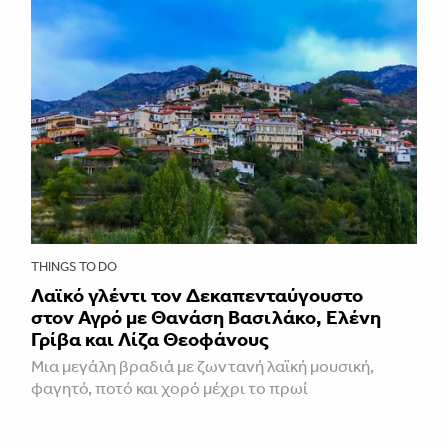
THINGS TO DO
Λαϊκό γλέντι τον Δεκαπενταύγουστο
στον Αγρό με Θανάση Βασιλάκο, Ελένη
Γρίβα και Λίζα Θεοφάνους
Μια μεγάλη βραδιά με ζωντανή λαϊκή μουσική,
φαγητό, ποτό και χορό μέχρι το πρωί