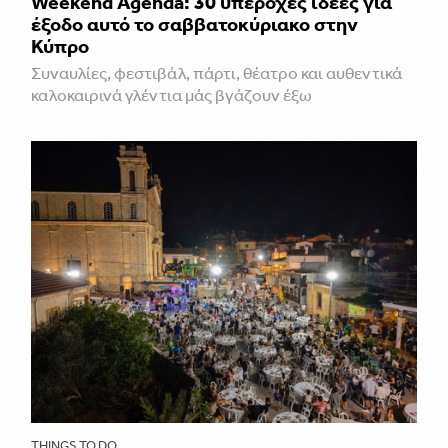
Weekend Agenda: 30 υπέροχες ιδέες για
έξοδο αυτό το σαββατοκύριακο στην
Κύπρο
Συναυλίες, φεστιβάλ, πάρτι, θέατρο και αυθεντικά
καλοκαιρινά γλέντια μάς βγάζουν έξω
THINGS TO DO