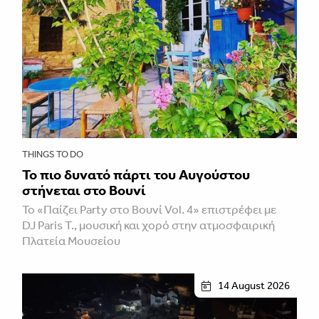
THINGS TO DO
Το πιο δυνατό πάρτι του Αυγούστου
στήνεται στο Βουνί
Το «Παίζει Party στο Βουνί Vol. 4» επιστρέφει με
DJ Paris T., μουσική και χορό στην ατμοσφαιρική
Πλατεία Μουσείου
14 August 2026