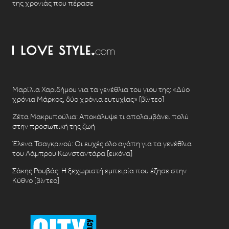
της χρονιάς που πέρασε
Μαρίλια Χαριδήμου για τα γενέθλια του γιου της: «Δύο
χρόνια Μάρκος, δύο χρόνια ευτυχίας» [βίντεο]
Ζέτα Μακρυπούλια: Αποκάλυψε τι απολαμβάνει πολύ
στην προσωπική της ζωή
Έλενα Τσαγκρινού: Οι ευχές όλο αγάπη για τα γενέθλια
του Λάμπρου Κωνσταντάρα [εικόνα]
Σάκης Ρουβάς: Η ξεχωριστή εμπειρία που έζησε στην
Κύθνο [βίντεο]