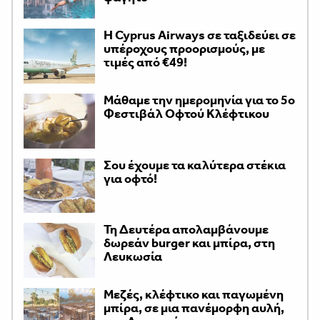
H Cyprus Airways σε ταξιδεύει σε
υπέροχους προορισμούς, με
τιμές από €49!
Μάθαμε την ημερομηνία για το 5ο
Φεστιβάλ Οφτού Κλέφτικου
Σου έχουμε τα καλύτερα στέκια
για οφτό!
Τη Δευτέρα απολαμβάνουμε
δωρεάν burger και μπίρα, στη
Λευκωσία
Μεζές, κλέφτικο και παγωμένη
μπίρα, σε μια πανέμορφη αυλή,