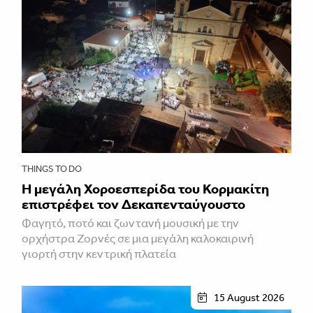
THINGS TO DO
Η μεγάλη Χοροεσπερίδα του Κορμακίτη
επιστρέφει τον Δεκαπενταύγουστο
Φαγητό, ποτό και ζωντανή μουσική με την
ορχήστρα Ζορνές σε μια μεγάλη καλοκαιρινή
γιορτή στην κεντρική πλατεία
15 August 2026