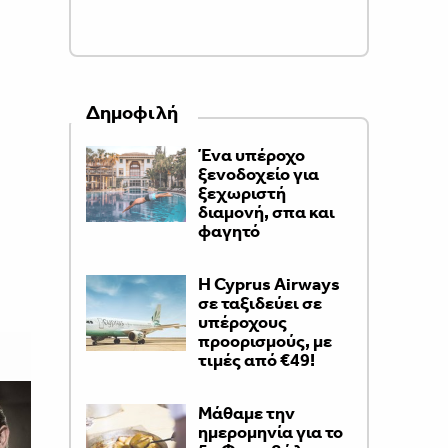
Δημοφιλή
Ένα υπέροχο
ξενοδοχείο για
ξεχωριστή
διαμονή, σπα και
φαγητό
H Cyprus Airways
σε ταξιδεύει σε
υπέροχους
προορισμούς, με
τιμές από €49!
Μάθαμε την
ημερομηνία για το