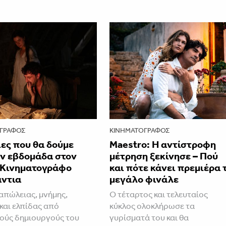
ΓΡΆΦΟΣ
ΚΙΝΗΜΑΤΟΓΡΆΦΟΣ
ίες που θα δούμε
Maestro: Η αντίστροφη
ην εβδομάδα στον
μέτρηση ξεκίνησε – Πού
 Κινηματογράφο
και πότε κάνει πρεμιέρα 
ντια
μεγάλο φινάλε
 απώλειας, μνήμης,
Ο τέταρτος και τελευταίος
και ελπίδας από
κύκλος ολοκλήρωσε τα
ούς δημιουργούς του
γυρίσματά του και θα