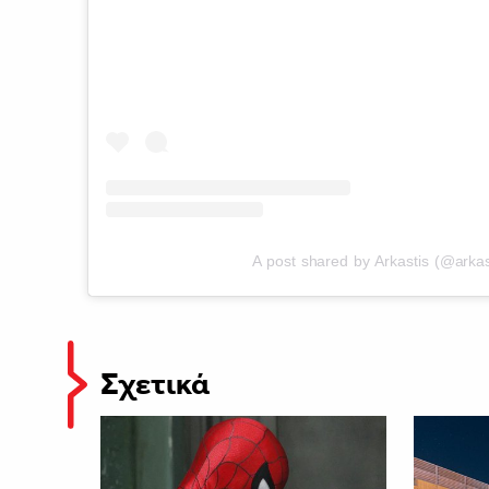
A post shared by Arkastis (@arkas
Σχετικά