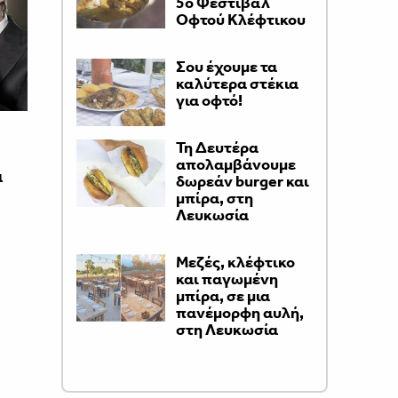
5ο Φεστιβάλ
Οφτού Κλέφτικου
Σου έχουμε τα
καλύτερα στέκια
για οφτό!
Τη Δευτέρα
απολαμβάνουμε
α
δωρεάν burger και
μπίρα, στη
Λευκωσία
Μεζές, κλέφτικο
και παγωμένη
μπίρα, σε μια
πανέμορφη αυλή,
στη Λευκωσία