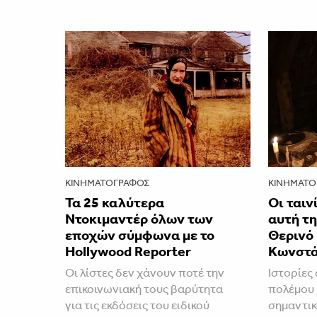
ΚΙΝΗΜΑΤΟΓΡΆΦΟΣ
ΚΙΝΗΜΑΤΟ
Τα 25 καλύτερα
Οι ταιν
Ντοκιμαντέρ όλων των
αυτή τ
εποχών σύμφωνα με το
Θερινό
Hollywood Reporter
Κωνστά
Οι λίστες δεν χάνουν ποτέ την
Ιστορίες
επικοινωνιακή τους βαρύτητα
πολέμου 
για τις εκδόσεις του ειδικού
σημαντικ