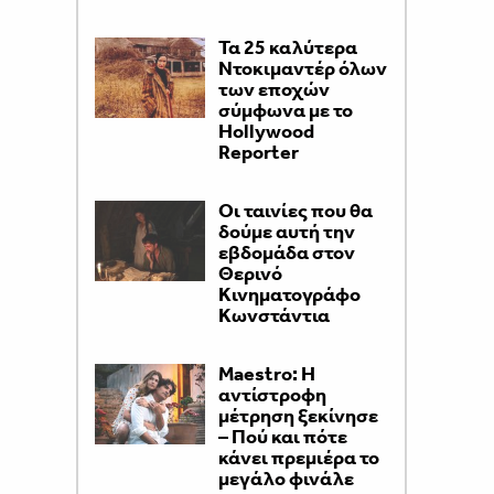
Τα 25 καλύτερα
Ντοκιμαντέρ όλων
των εποχών
σύμφωνα με το
Hollywood
Reporter
Οι ταινίες που θα
δούμε αυτή την
εβδομάδα στον
Θερινό
Κινηματογράφο
Κωνστάντια
Maestro: Η
αντίστροφη
μέτρηση ξεκίνησε
– Πού και πότε
κάνει πρεμιέρα το
μεγάλο φινάλε