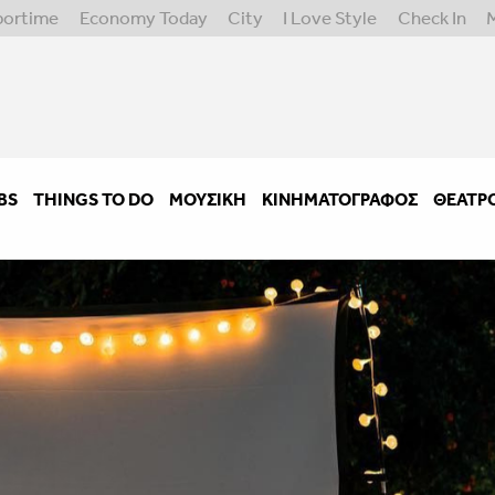
portime
Economy Today
City
I Love Style
Check In
BS
THINGS TO DO
ΜΟΥΣΙΚΉ
ΚΙΝΗΜΑΤΟΓΡΆΦΟΣ
ΘΈΑΤΡ