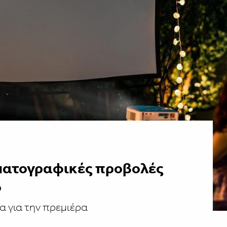
ηματογραφικές προβολές
ο
α για την πρεμιέρα