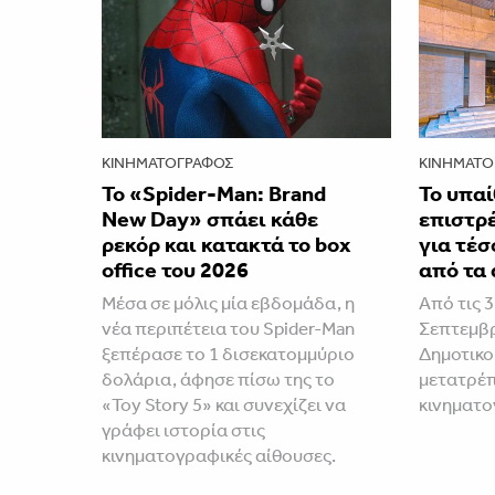
ΚΙΝΗΜΑΤΟΓΡΆΦΟΣ
ΚΙΝΗΜΑΤΟ
Το «Spider-Man: Brand
Το υπαί
New Day» σπάει κάθε
επιστρ
ρεκόρ και κατακτά το box
για τέσ
office του 2026
από τα 
Μέσα σε μόλις μία εβδομάδα, η
Από τις 3
νέα περιπέτεια του Spider-Man
Σεπτεμβρ
ξεπέρασε το 1 δισεκατομμύριο
Δημοτικ
δολάρια, άφησε πίσω της το
μετατρέπ
«Toy Story 5» και συνεχίζει να
κινηματ
γράφει ιστορία στις
κινηματογραφικές αίθουσες.