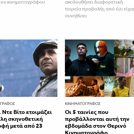
ιου κινηματογράφου
ακολουθήσει διαφορετική
πορεία προβολής από ό,τι είχα
συνηθίσει
ΓΡΆΦΟΣ
ΚΙΝΗΜΑΤΟΓΡΆΦΟΣ
 Ντε Βίτο ετοιμάζει
Οι 5 ταινίες που
άλη σκηνοθετική
προβάλλονται αυτή την
οφή μετά από 23
εβδομάδα στον Θερινό
Κινηματογράφο