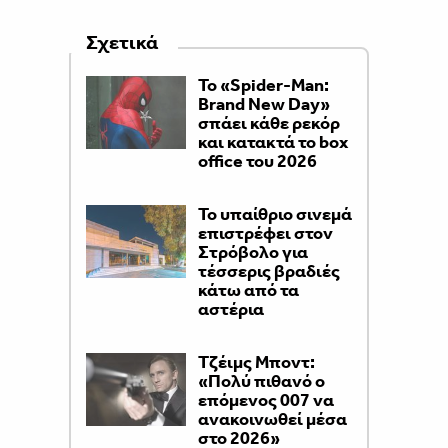
Σχετικά
Το «Spider-Man:
Brand New Day»
σπάει κάθε ρεκόρ
και κατακτά το box
office του 2026
Το υπαίθριο σινεμά
επιστρέφει στον
Στρόβολο για
τέσσερις βραδιές
κάτω από τα
αστέρια
Τζέιμς Μποντ:
«Πολύ πιθανό ο
επόμενος 007 να
ανακοινωθεί μέσα
στο 2026»