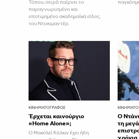
Τύπου, σειρά παίρνει το
παγκόσμ
παραγνωρισμένο και
υποτιμημένο ακαδημαϊκά είδος
του Ντοκιμαντέρ.
ΚΙΝΗΜΑΤΟΓΡΆΦΟΣ
ΚΙΝΗΜΑΤΟ
Έρχεται καινούργιο
Ο Ντάνι
«Home Alone»;
τη μεγ
επιστρ
Ο Μακόλεϊ Κάλκιν έχει ήδη
χρόνια