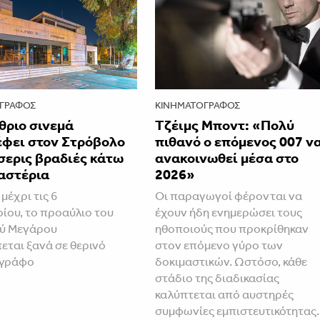
ΓΡΆΦΟΣ
ΚΙΝΗΜΑΤΟΓΡΆΦΟΣ
θριο σινεμά
Τζέιμς Μποντ: «Πολύ
έφει στον Στρόβολο
πιθανό ο επόμενος 007 ν
σερις βραδιές κάτω
ανακοινωθεί μέσα στο
αστέρια
2026»
 μέχρι τις 6
Οι παραγωγοί φέρονται να
ίου, το προαύλιο του
έχουν ήδη ενημερώσει τους
ού Μεγάρου
ηθοποιούς που προκρίθηκαν
εται ξανά σε θερινό
στον επόμενο γύρο των
ογράφο
δοκιμαστικών. Ωστόσο, κάθε
στάδιο της διαδικασίας
καλύπτεται από αυστηρές
συμφωνίες εμπιστευτικότητας.