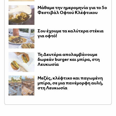
Μάθαμε την ημερομηνία για το 5ο
Φεστιβάλ Οφτού Κλέφτικου
Σου έχουμε τα καλύτερα στέκια
για οφτό!
Τη Δευτέρα απολαμβάνουμε
δωρεάν burger και μπίρα, στη
Λευκωσία
Μεζές, κλέφτικο και παγωμένη
μπίρα, σε μια πανέμορφη αυλή,
στη Λευκωσία