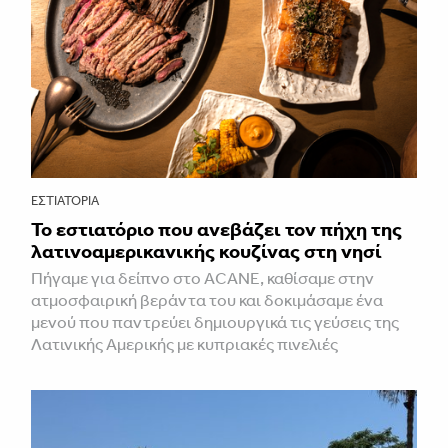
ΕΣΤΙΑΤΌΡΙΑ
Το εστιατόριο που ανεβάζει τον πήχη της
λατινοαμερικανικής κουζίνας στη νησί
Πήγαμε για δείπνο στο ACANE, καθίσαμε στην
ατμοσφαιρική βεράντα του και δοκιμάσαμε ένα
μενού που παντρεύει δημιουργικά τις γεύσεις της
Λατινικής Αμερικής με κυπριακές πινελιές