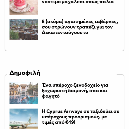
νόστιμο μαχαλεπί όπως παλιά
8 (ακόμα) αγαπημένες ταβέρνες,
σου στρώνουν τραπέζι για τον
Δεκαπενταύγουστο
Δημοφιλή
Ένα υπέροχο ξενοδοχείο για
ξεχωριστή διαμονή, σπα και
φαγητό
H Cyprus Airways σε ταξιδεύει σε
υπέροχους προορισμούς, με
τιμές από €49!