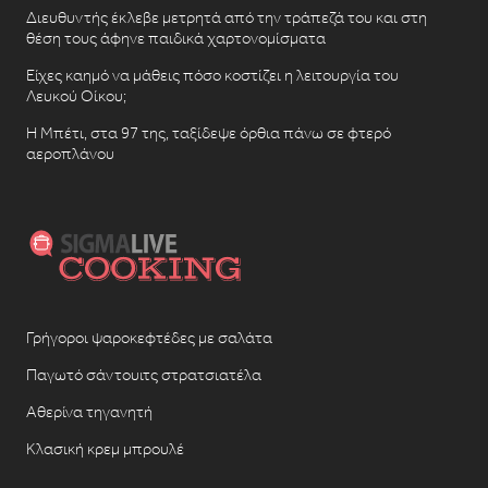
Διευθυντής έκλεβε μετρητά από την τράπεζά του και στη
θέση τους άφηνε παιδικά χαρτονομίσματα
Είχες καημό να μάθεις πόσο κοστίζει η λειτουργία του
Λευκού Οίκου;
Η Μπέτι, στα 97 της, ταξίδεψε όρθια πάνω σε φτερό
αεροπλάνου
Γρήγοροι ψαροκεφτέδες με σαλάτα
Παγωτό σάντουιτς στρατσιατέλα
Αθερίνα τηγανητή
Κλασική κρεμ μπρουλέ