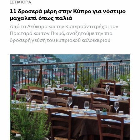
ΕΣΤΙΑΤΌΡΙΑ
11 δροσερά μέρη στην Κύπρο για νόστιμο
μαχαλεπί όπως παλιά
Από τα Λεύκαρα και την Κυπερούντα μέχρι τον
Πρωταρά και τον Πωμό, αναζητούμε την πιο
δροσερή γεύση του κυπριακού καλοκαιριού