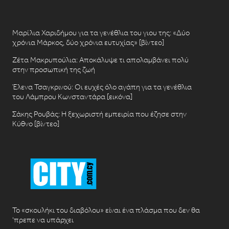
Μαρίλια Χαριδήμου για τα γενέθλια του γιου της: «Δύο
χρόνια Μάρκος, δύο χρόνια ευτυχίας» [βίντεο]
Ζέτα Μακρυπούλια: Αποκάλυψε τι απολαμβάνει πολύ
στην προσωπική της ζωή
Έλενα Τσαγκρινού: Οι ευχές όλο αγάπη για τα γενέθλια
του Λάμπρου Κωνσταντάρα [εικόνα]
Σάκης Ρουβάς: Η ξεχωριστή εμπειρία που έζησε στην
Κύθνο [βίντεο]
Το «σκουλήκι του διαβόλου» είναι ένα πλάσμα που δεν θα
‘πρεπε να υπάρχει