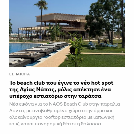
ΕΣΤΙΑΤΌΡΙΑ
Το beach club που έγινε το νέο hot spot
της Αγίας Νάπας, μόλις απέκτησε ένα
υπέροχο εστιατόριο στην ταράτσα
Νέα εικόνα για το NAOS Beach Club στην παραλία
Λάντα, με αναβαθμισμένο χώρο στην άμμο και
ολοκαίνουργιο rooftop εστιατόριο με ιαπωνική
κουζίνα και πανοραμική θέα στη θάλασσα.