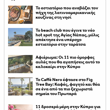
Το εστιατόριο που ανεβάζει τον
πήχη της λατινοαμερικανικής
κουζίνας στη νησί
Το beach club που έγινε το νέο
hot spot της Αγίας Νάπας, μόλις
απέκτησε ένα υπέροχο
εστιατόριο στην ταράτσα
Αφιέρωμα: Οι 11 πιο όμορφες
αυλές που θα αγαπήσεις αυτό το
καλοκαίρι στην Κύπρο
Το Caffè Nero έφτασε στο Fig
Tree Bay: Καφές, φαγητό και θέα
σε ένα από τα πιο ξεχωριστά
σημεία του Πρωταρά
11 δροσερά μέρη στην Κύπρο για