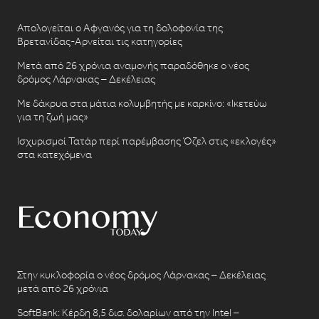
Απολογείται ο Αφγανός για τη δολοφονία της
Βρετανίδας-Αρνείται τις κατηγορίες
Μετά από 26 χρόνια αναμονής παραδόθηκε ο νέος
δρόμος Λάρνακας – Δεκέλειας
Με δάκρυα στα μάτια κολυμβητής με καρκίνο: «Ικετεύω
για τη ζωή μας»
Ισχυρισμοί Τατάρ περί παρέμβασης Όζελ στις «εκλογές»
στα κατεχόμενα
Στην κυκλοφορία ο νέος δρόμος Λάρνακας – Δεκέλειας
μετά από 26 χρόνια
SoftBank: Κέρδη 8,5 δισ. δολαρίων από την Intel –