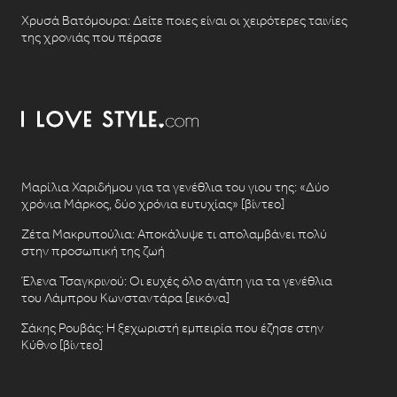
Χρυσά Βατόμουρα: Δείτε ποιες είναι οι χειρότερες ταινίες
της χρονιάς που πέρασε
Μαρίλια Χαριδήμου για τα γενέθλια του γιου της: «Δύο
χρόνια Μάρκος, δύο χρόνια ευτυχίας» [βίντεο]
Ζέτα Μακρυπούλια: Αποκάλυψε τι απολαμβάνει πολύ
στην προσωπική της ζωή
Έλενα Τσαγκρινού: Οι ευχές όλο αγάπη για τα γενέθλια
του Λάμπρου Κωνσταντάρα [εικόνα]
Σάκης Ρουβάς: Η ξεχωριστή εμπειρία που έζησε στην
Κύθνο [βίντεο]