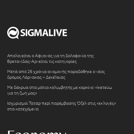
Απολογείται ο Αφγανός για τη δολοφονία της
Βρετανίδας-Αρνείται τις κατηγορίες
Μετά από 26 χρόνια αναμονής παραδόθηκε ο νέος
δρόμος Λάρνακας – Δεκέλειας
Με δάκρυα στα μάτια κολυμβητής με καρκίνο: «Ικετεύω
για τη ζωή μας»
Ισχυρισμοί Τατάρ περί παρέμβασης Όζελ στις «εκλογές»
στα κατεχόμενα