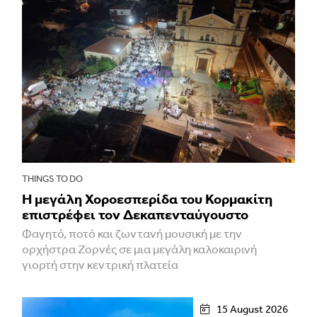
THINGS TO DO
Η μεγάλη Χοροεσπερίδα του Κορμακίτη
επιστρέφει τον Δεκαπενταύγουστο
Φαγητό, ποτό και ζωντανή μουσική με την
ορχήστρα Ζορνές σε μια μεγάλη καλοκαιρινή
γιορτή στην κεντρική πλατεία
15 August 2026