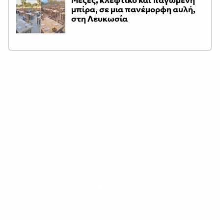
Μεζές, κλέφτικο και παγωμένη
μπίρα, σε μια πανέμορφη αυλή,
στη Λευκωσία