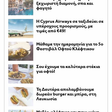
ξεχωριστή διαμονή, σπα και
φαγητό
H Cyprus Airways σε ταξιδεύει σε
υπέροχους προορισμούς, με
τιμές από €49!
Μάθαμε την ημερομηνία για το 5ο
Φεστιβάλ Οφτού Κλέφτικου
Σου έχουμε τα καλύτερα στέκια
για οφτό!
Τη Δευτέρα απολαμβάνουμε
δωρεάν burger και μπίρα, στη
Λευκωσία