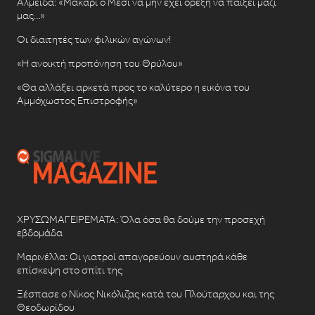
Αλμέιδα: «Μακάρι ο Μέσι να μην έχει όρεξη να παίξει μαζί
μας…»
Οι διαιτητές των φιλικών αγώνων!
«Η ανοικτή προπόνηση του Θρύλου»
«Θα αλλάξει αρκετά προς το καλύτερο η εικόνα του
Αμμόχωστος Επιστροφής»
ΧΡΥΣΩΜΑΓΕΙΡΕΜΑΤΑ: Όλα όσα θα δούμε την προσεχή
εβδομάδα
Μαρινέλλα: Οι γιατροί απαγορεύουν αυστηρά κάθε
επίσκεψη στο σπίτι της
Ξέσπασε ο Νίκος Νικόλιζας κατά του Πλούταρχου και της
Θεοδωρίδου