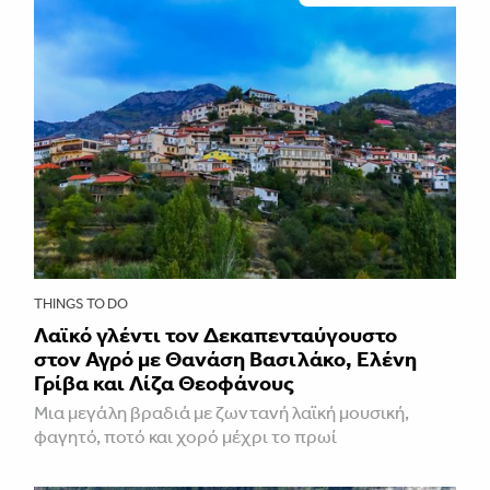
THINGS TO DO
Λαϊκό γλέντι τον Δεκαπενταύγουστο
στον Αγρό με Θανάση Βασιλάκο, Ελένη
Γρίβα και Λίζα Θεοφάνους
Μια μεγάλη βραδιά με ζωντανή λαϊκή μουσική,
φαγητό, ποτό και χορό μέχρι το πρωί