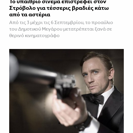
Το υπαίθριο σινεμά επιστρέφει στον
Στρόβολο για τέσσερις βραδιές κάτω
από τα αστέρια
Από τις 3 μέχρι τις 6 Σεπτεμβρίου, το προαύλιο
του Δημοτικού Μεγάρου μετατρέπεται ξανά σε
θερινό κινηματογράφο