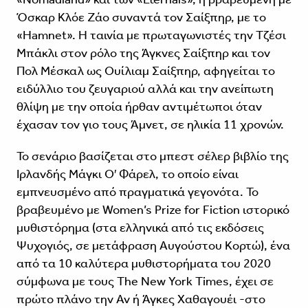
Όσκαρ Κλόε Ζάο συναντά τον Σαίξπηρ, με το
«Hamnet». Η ταινία με πρωταγωνιστές την Τζέσι
Μπάκλι στον ρόλο της Άγκνες Σαίξπηρ και τον
Πολ Μέσκαλ ως Ουίλιαμ Σαίξπηρ, αφηγείται το
ειδύλλιο του ζευγαριού αλλά και την ανείπωτη
θλίψη με την οποία ήρθαν αντιμέτωποι όταν
έχασαν τον γιο τους Άμνετ, σε ηλικία 11 χρονών.
Το σενάριο βασίζεται στο μπεστ σέλερ βιβλίο της
Ιρλανδής Μάγκι Ο′ Φάρελ, το οποίο είναι
εμπνευσμένο από πραγματικά γεγονότα. Το
βραβευμένο με Women’s Prize for Fiction ιστορικό
μυθιστόρημα (στα ελληνικά από τις εκδόσεις
Ψυχογιός, σε μετάφραση Αυγούστου Κορτώ), ένα
από τα 10 καλύτερα μυθιστορήματα του 2020
σύμφωνα με τους The New York Times, έχει σε
πρώτο πλάνο την Αν ή Άγκες Χαθαγουέι -στο