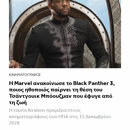
ΚΙΝΗΜΑΤΟΓΡΆΦΟΣ
Η Marvel ανακοίνωσε το Black Panther 3,
ποιος ηθοποιός παίρνει τη θέση του
Τσάντγουικ Μπόουζμαν που έφυγε από
τη ζωή
Η ταινία θα κάνει πρεμιέρα στους
κινηματογράφους των ΗΠΑ στις 15 Δεκεμβρίου
2028