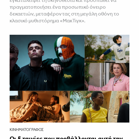
πραγματοποιήσει ένα προσωπικό όνειρο
δεκαετιών, μεταφέροντας στη μεγάλη οθόνη το
κλασικό μυθιστόρημα «ΜακΤιγκ».
ΚΙΝΗΜΑΤΟΓΡΆΦΟΣ
Οι 5 ταινίες που προβάλλονται αυτή την