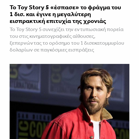
Το Toy Story 5 «έσπασε» το φράγμα του
1 δισ. και έγινε η μεγαλύτερη
εισπρακτική επιτυχία της χρονιάς
Το Toy Story 5 συνεχίζει την εντυπωσιακή πορεία
του στις κινηματογραφικές αίθουσες,
ξεπερνώντας το ορόσημο του 1 δισεκατομμυρίου
δολαρίων σε παγκόσμιες εισπράξεις