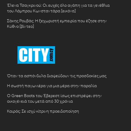
Έλενα Τσαγκρινού: Οι ευχές όλο αγάπη για τα γενέθλια
του Λάμπρου Κωνσταντάρα [εικόνα]
Σάκης Ρουβάς: Η ξεχωριστή εμπειρία που έζησε στην
Κύθνο [βίντεο]
Όταν τα ασπόνδυλα διαψεύδουν τις προσδοκίες μας
Η σωστή παγωνιέρα για μια μέρα στην παραλία
Ο Green Boots του Έβερεστ ίσως επιστρέψει στην
οικογένειά του μετά από 30 χρόνια
Καιρός: Σε ισχύ κίτρινη προειδοποίηση