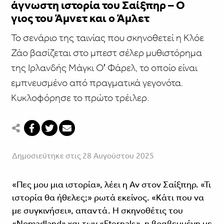
άγνωστη ιστορία του Σαίξπηρ – Ο
γιος του Άμνετ και ο Άμλετ
Το σενάριο της ταινίας που σκηνοθετεί η Κλόε
Ζάο βασίζεται στο μπεστ σέλερ μυθιστόρημα
της Ιρλανδής Μάγκι Ο′ Φάρελ, το οποίο είναι
εμπνευσμένο από πραγματικά γεγονότα.
Κυκλοφόρησε το πρώτο τρέιλερ.
Δημοσιεύτηκε στις 28 Αυγούστου 2025
«Πες μου μια ιστορία», λέει η Αν στον Σαίξπηρ. «Τι
ιστορία θα ήθελες;» ρωτά εκείνος. «Κάτι που να
με συγκινήσει», απαντά. Η σκηνοθέτις του
«Nomadland» και των «Eternals», η βραβευμένη με