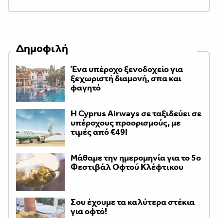
Δημοφιλή
Ένα υπέροχο ξενοδοχείο για
ξεχωριστή διαμονή, σπα και
φαγητό
H Cyprus Airways σε ταξιδεύει σε
υπέροχους προορισμούς, με
τιμές από €49!
Μάθαμε την ημερομηνία για το 5ο
Φεστιβάλ Οφτού Κλέφτικου
Σου έχουμε τα καλύτερα στέκια
για οφτό!