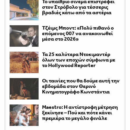
Το υπαίθριο σινεμά επιστρέφει
στον Στρόβολο για τέσσερις
βραδιές κάτω από τα αστέρια
Τζέιμς Μποντ: «Πολύ πιθανό ο
επόμενος 007 να ανακοινωθεί
μέσα στο 2026»
Τα 25 καλύτερα Ντοκιμαντέρ
όλων των εποχών σύμφωνα με
το Hollywood Reporter
Οι ταινίες που θα δούμε αυτή την
εβδομάδα στον Θερινό
Κινηματογράφο Κωνστάντια
Maestro: Η αντίστροφη μέτρηση
ξεκίνησε – Πού και πότε κάνει
πρεμιέρα το μεγάλο φινάλε