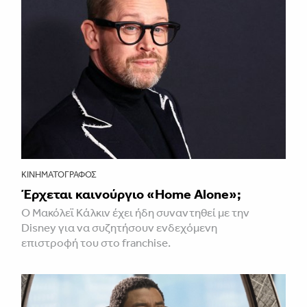
ΚΙΝΗΜΑΤΟΓΡΆΦΟΣ
Έρχεται καινούργιο «Home Alone»;
Ο Μακόλεϊ Κάλκιν έχει ήδη συναντηθεί με την
Disney για να συζητήσουν ενδεχόμενη
επιστροφή του στο franchise.