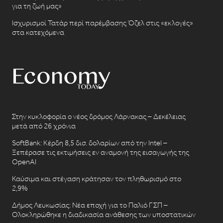
για τη ζωή μας»
Ισχυρισμοί Τατάρ περί παρέμβασης Όζελ στις «εκλογές»
στα κατεχόμενα
Στην κυκλοφορία ο νέος δρόμος Λάρνακας – Δεκέλειας
μετά από 26 χρόνια
SoftBank: Κέρδη 8,5 δισ. δολαρίων από την Intel –
Ξεπέρασε τις εκτιμήσεις εν αναμονή της εισαγωγής της
OpenAI
Καύσιμα και στέγαση κράτησαν τον πληθωρισμό στο
2,9%
Δήμος Λευκωσίας: Νέα εποχή για το Παλιό ΓΣΠ –
Ολοκληρώθηκε η διαδικασία ανάθεσης των υποστατικών