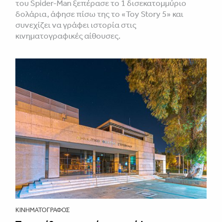
του Spider-Man ξεπέρασε το 1 δισεκατομμύριο
δολάρια, άφησε πίσω της το «Toy Story 5» και
συνεχίζει να γράφει ιστορία στις
κινηματογραφικές αίθουσες.
ΚΙΝΗΜΑΤΟΓΡΆΦΟΣ