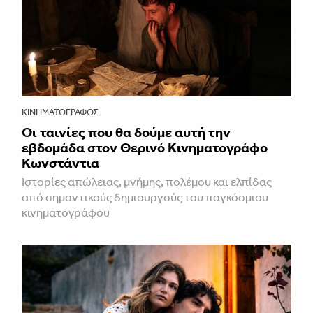
ΚΙΝΗΜΑΤΟΓΡΆΦΟΣ
Οι ταινίες που θα δούμε αυτή την
εβδομάδα στον Θερινό Κινηματογράφο
Κωνστάντια
Ιστορίες απώλειας, μνήμης, πολέμου και ελπίδας
από σημαντικούς δημιουργούς του παγκόσμιου
κινηματογράφου