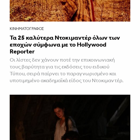
ΚΙΝΗΜΑΤΟΓΡΆΦΟΣ
Τα 25 καλύτερα Ντοκιμαντέρ όλων των
εποχών σύμφωνα με το Hollywood
Reporter
Οι λίστες δεν χάνουν ποτέ την επικοινωνιακή
τους βαρύτητα για τις εκδόσεις του ειδικού
Τύπου, σειρά παίρνει το παραγνωρισμένο και
υποτιμημένο ακαδημαϊκά είδος του Ντοκιμαντέρ.