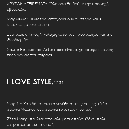
ΧΡΥΣΩΜΑΓΕΙΡΕΜΑΤΑ: Όλα όσα θα δούμε την προσεχή
εβδομάδα
Μαρινέλλα: Οι γιατροί απαγορεύουν αυστηρά κάθε
επίσκεψη στο σπίτι της
Ξέσπασε ο Νίκος Νικόλιζας κατά του Πλούταρχου και της
Θεοδωρίδου
Χρυσά Βατόμουρα: Δείτε ποιες είναι οι χειρότερες ταινίες
της χρονιάς που πέρασε
Μαρίλια Χαριδήμου για τα γενέθλια του γιου της: «Δύο
χρόνια Μάρκος, δύο χρόνια ευτυχίας» [βίντεο]
Ζέτα Μακρυπούλια: Αποκάλυψε τι απολαμβάνει πολύ
στην προσωπική της ζωή