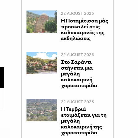
22 AUGUST 2026
Η Ποταμίτισσα μάς
προσκαλεί στις
καλοκαιρινές της
εκδηλώσεις
22 AUGUST 2026
Στο Σαράντι
στήνεται μια
μεγάλη
καλοκαιρινή
χοροεσπερίδα
22 AUGUST 2026
Η Τεμβριά
ετοιμάζεται για τη
μεγάλη
καλοκαιρινή της
χοροεσπερίδα