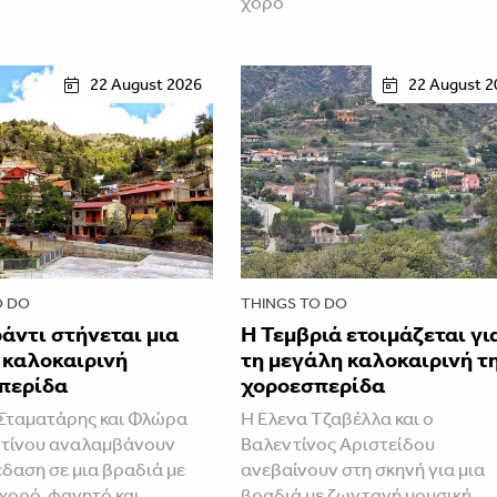
χορό
22 August 2026
22 August 2
O DO
THINGS TO DO
άντι στήνεται μια
Η Τεμβριά ετοιμάζεται γι
 καλοκαιρινή
τη μεγάλη καλοκαιρινή τ
περίδα
χοροεσπερίδα
Σταματάρης και Φλώρα
Η Έλενα Τζαβέλλα και ο
τίνου αναλαμβάνουν
Βαλεντίνος Αριστείδου
έδαση σε μια βραδιά με
ανεβαίνουν στη σκηνή για μια
 χορό, φαγητό και
βραδιά με ζωντανή μουσική,