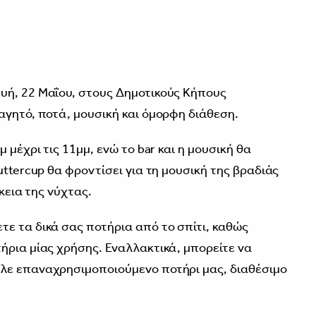
υή, 22 Μαΐου, στους Δημοτικούς Κήπους
αγητό, ποτά, μουσική και όμορφη διάθεση.
 μέχρι τις 11μμ, ενώ το bar και η μουσική θα
uttercup θα φροντίσει για τη μουσική της βραδιάς
ρκεια της νύχτας.
ε τα δικά σας ποτήρια από το σπίτι, καθώς
ήρια μίας χρήσης. Εναλλακτικά, μπορείτε να
λε επαναχρησιμοποιούμενο ποτήρι μας, διαθέσιμο