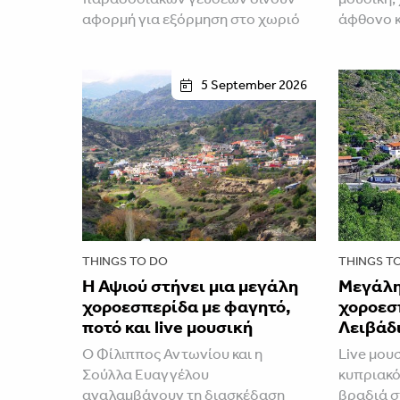
αφορμή για εξόρμηση στο χωριό
άφθονο 
5 September 2026
THINGS TO DO
THINGS T
Η Αψιού στήνει μια μεγάλη
Μεγάλη
χοροεσπερίδα με φαγητό,
χοροεσ
ποτό και live μουσική
Λειβάδι
Ο Φίλιππος Αντωνίου και η
Live μουσ
Σούλλα Ευαγγέλου
κυπριακό
αναλαμβάνουν τη διασκέδαση
βραδιά σ