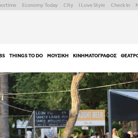
portime
Economy Today
City
I Love Style
Check In
BS
THINGS TO DO
ΜΟΥΣΙΚΉ
ΚΙΝΗΜΑΤΟΓΡΆΦΟΣ
ΘΈΑΤΡ