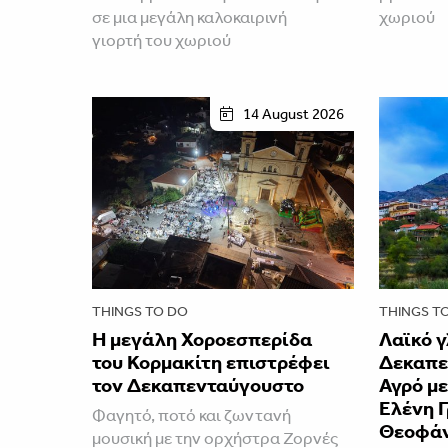
σε μια μεγάλη καλοκαιρινή
χωριού
γιορτή του χωριού
14 August 2026
THINGS TO DO
THINGS T
Η μεγάλη Χοροεσπερίδα
Λαϊκό γ
του Κορμακίτη επιστρέφει
Δεκαπε
τον Δεκαπενταύγουστο
Αγρό μ
Ελένη Γ
Φαγητό, ποτό και ζωντανή
Θεοφά
μουσική με την ορχήστρα Ζορνές