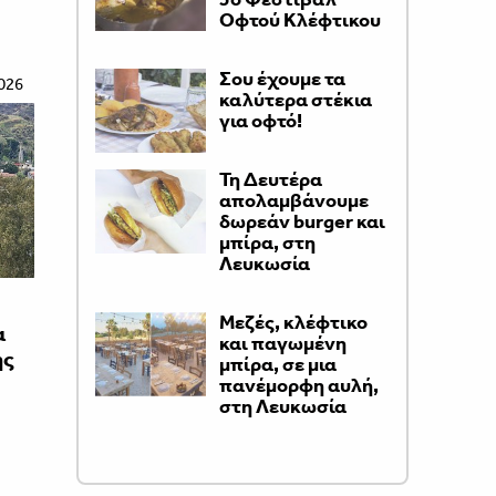
Οφτού Κλέφτικου
Σου έχουμε τα
026
καλύτερα στέκια
για οφτό!
Τη Δευτέρα
απολαμβάνουμε
δωρεάν burger και
μπίρα, στη
Λευκωσία
Μεζές, κλέφτικο
α
και παγωμένη
ης
μπίρα, σε μια
πανέμορφη αυλή,
στη Λευκωσία