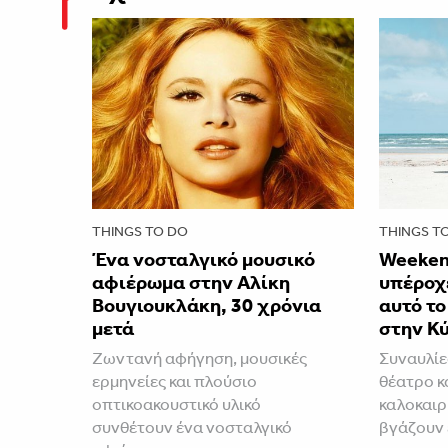
THINGS TO DO
THINGS T
Ένα νοσταλγικό μουσικό
Weeken
αφιέρωμα στην Αλίκη
υπέροχε
Βουγιουκλάκη, 30 χρόνια
αυτό τ
μετά
στην Κ
Ζωντανή αφήγηση, μουσικές
Συναυλίε
ερμηνείες και πλούσιο
θέατρο κ
οπτικοακουστικό υλικό
καλοκαιρ
συνθέτουν ένα νοσταλγικό
βγάζουν