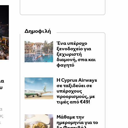
Δημοφιλή
Ένα υπέροχο
ξενοδοχείο για
ξεχωριστή
διαμονή, σπα και
φαγητό
H Cyprus Airways
ια
σε ταξιδεύει σε
υ
υπέροχους
προορισμούς, με
τιμές από €49!
τα
ας
Μάθαμε την
ι
ημερομηνία για το
5ο Φεστιβάλ