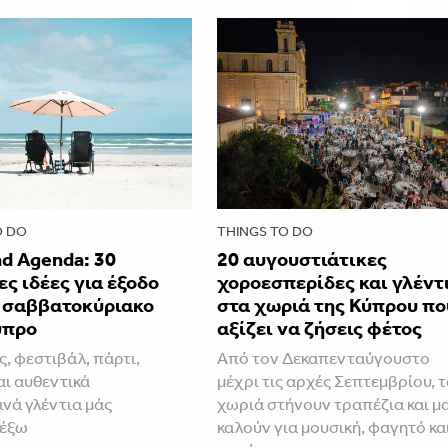
O DO
THINGS TO DO
d Agenda: 30
20 αυγουστιάτικες
ς ιδέες για έξοδο
χοροεσπερίδες και γλέντ
ο σαββατοκύριακο
στα χωριά της Κύπρου πο
ύπρο
αξίζει να ζήσεις φέτος
ς, φεστιβάλ, πάρτι,
Από τον Δεκαπενταύγουστο
αι αυθεντικά
μέχρι τις αρχές Σεπτεμβρίου, 
ινά γλέντια μάς
χωριά στήνουν τραπέζια και μ
 έξω
καλούν για μουσική, φαγητό κα