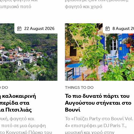
κυπριακό ποτό
φαγητό και χορό
22 August 2026
8 August 2
O DO
THINGS TO DO
 καλοκαιρινή
Το πιο δυνατό πάρτι του
περίδα στα
Αυγούστου στήνεται στο
α Πιτσιλιάς
Βουνί
ική, φαγητό και
Το «Παίζει Party στο Βουνί Vol.
 ποτό σε μια όμορφη
4» επιστρέφει με DJ Paris T.,
το Κοινοτικό Πάρκο του
μουσική και χορό στην