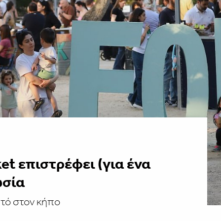
et επιστρέφει (για ένα
ωσία
τό στον κήπο