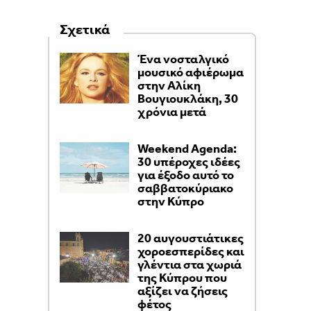
Σχετικά
Ένα νοσταλγικό
μουσικό αφιέρωμα
στην Αλίκη
Βουγιουκλάκη, 30
χρόνια μετά
Weekend Agenda:
30 υπέροχες ιδέες
για έξοδο αυτό το
σαββατοκύριακο
στην Κύπρο
20 αυγουστιάτικες
χοροεσπερίδες και
γλέντια στα χωριά
της Κύπρου που
αξίζει να ζήσεις
φέτος