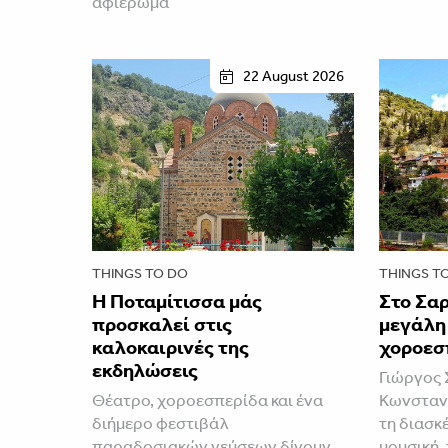
αφιέρωμα
22 August 2026
THINGS TO DO
THINGS T
Η Ποταμίτισσα μάς
Στο Σαρ
προσκαλεί στις
μεγάλη
καλοκαιρινές της
χοροεσ
εκδηλώσεις
Γιώργος 
Θέατρο, χοροεσπερίδα και ένα
Κωνσταν
διήμερο φεστιβάλ
τη διασκ
παραδοσιακών γεύσεων δίνουν
μουσική,