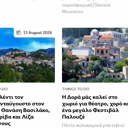
ατμοσφαιρική Πλατεία
Μουσείου
15 August 2026
O DO
THINGS TO DO
λέντι τον
Η Δορά μάς καλεί στο
νταύγουστο στον
χωριό για θέατρο, χορό κ
ε Θανάση Βασιλάκο,
ένα μεγάλο Φεστιβάλ
ρίβα και Λίζα
Παλουζέ
νους
Πέντε καλοκαιρινά ραντεβού