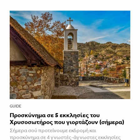
GUIDE
Προσκύνημα σε 5 εκκλησίες του
Χρυσοσωτήρος που γιορτάζουν (σήμερα)
Σήμερα σού προτείνουμε εκδρομή και
προσκύνημα σε 4 γνωστές-άγνωστες εκκλησίες