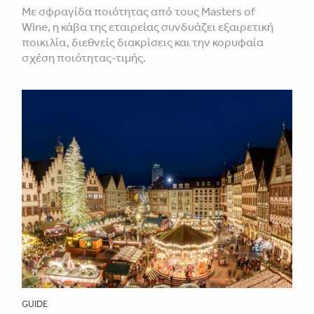
Με σφραγίδα ποιότητας από τους Masters of
Wine, η κάβα της εταιρείας συνδυάζει εξαιρετική
ποικιλία, διεθνείς διακρίσεις και την κορυφαία
σχέση ποιότητας-τιμής.
GUIDE