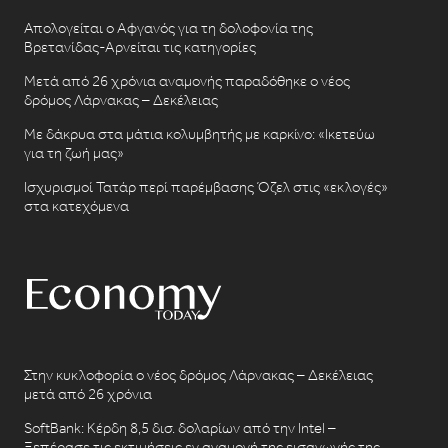
Απολογείται ο Αφγανός για τη δολοφονία της
Βρετανίδας-Αρνείται τις κατηγορίες
Μετά από 26 χρόνια αναμονής παραδόθηκε ο νέος
δρόμος Λάρνακας – Δεκέλειας
Με δάκρυα στα μάτια κολυμβητής με καρκίνο: «Ικετεύω
για τη ζωή μας»
Ισχυρισμοί Τατάρ περί παρέμβασης Όζελ στις «εκλογές»
στα κατεχόμενα
Στην κυκλοφορία ο νέος δρόμος Λάρνακας – Δεκέλειας
μετά από 26 χρόνια
SoftBank: Κέρδη 8,5 δισ. δολαρίων από την Intel –
Ξεπέρασε τις εκτιμήσεις εν αναμονή της εισαγωγής της