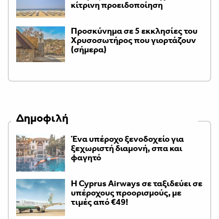
κίτρινη προειδοποίηση
Προσκύνημα σε 5 εκκλησίες του
Χρυσοσωτήρος που γιορτάζουν
(σήμερα)
Δημοφιλή
Ένα υπέροχο ξενοδοχείο για
ξεχωριστή διαμονή, σπα και
φαγητό
H Cyprus Airways σε ταξιδεύει σε
υπέροχους προορισμούς, με
τιμές από €49!