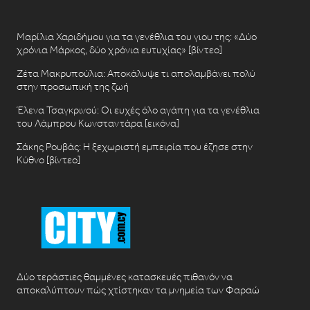
Μαρίλια Χαριδήμου για τα γενέθλια του γιου της: «Δύο
χρόνια Μάρκος, δύο χρόνια ευτυχίας» [βίντεο]
Ζέτα Μακρυπούλια: Αποκάλυψε τι απολαμβάνει πολύ
στην προσωπική της ζωή
Έλενα Τσαγκρινού: Οι ευχές όλο αγάπη για τα γενέθλια
του Λάμπρου Κωνσταντάρα [εικόνα]
Σάκης Ρουβάς: Η ξεχωριστή εμπειρία που έζησε στην
Κύθνο [βίντεο]
Δύο τεράστιες θαμμένες κατασκευές πιθανόν να
αποκαλύπτουν πώς χτίστηκαν τα μνημεία των Φαραώ