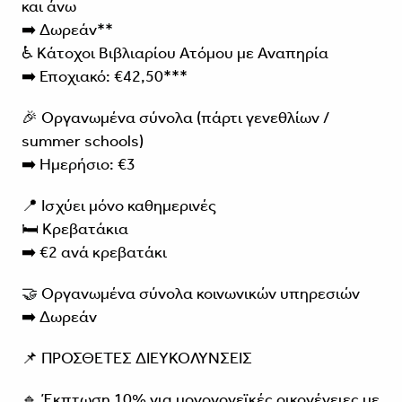
και άνω
➡️ Δωρεάν**
♿ Κάτοχοι Βιβλιαρίου Ατόμου με Αναπηρία
➡️ Εποχιακό: €42,50***
🎉 Οργανωμένα σύνολα (πάρτι γενεθλίων /
summer schools)
➡️ Ημερήσιο: €3
📍 Ισχύει μόνο καθημερινές
🛏️ Κρεβατάκια
➡️ €2 ανά κρεβατάκι
🤝 Οργανωμένα σύνολα κοινωνικών υπηρεσιών
➡️ Δωρεάν
📌 ΠΡΟΣΘΕΤΕΣ ΔΙΕΥΚΟΛΥΝΣΕΙΣ
🔹 Έκπτωση 10% για μονογονεϊκές οικογένειες με