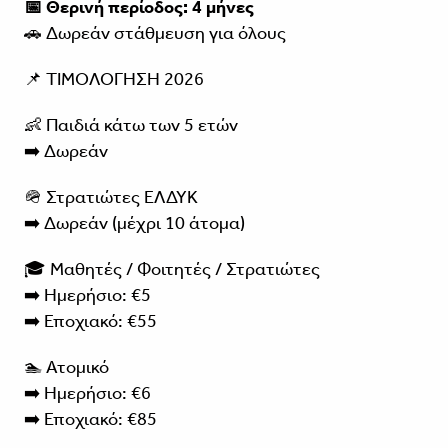
📅 Θερινή περίοδος: 4 μήνες
🚗 Δωρεάν στάθμευση για όλους
📌 ΤΙΜΟΛΟΓΗΣΗ 2026
👶 Παιδιά κάτω των 5 ετών
➡️ Δωρεάν
🪖 Στρατιώτες ΕΛΔΥΚ
➡️ Δωρεάν (μέχρι 10 άτομα)
🎓 Μαθητές / Φοιτητές / Στρατιώτες
➡️ Ημερήσιο: €5
➡️ Εποχιακό: €55
🏊 Ατομικό
➡️ Ημερήσιο: €6
➡️ Εποχιακό: €85