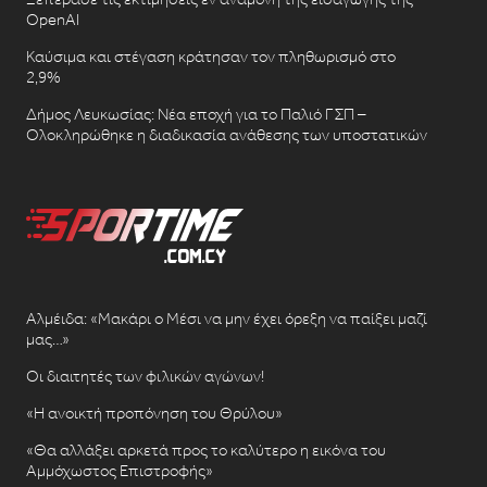
OpenAI
Καύσιμα και στέγαση κράτησαν τον πληθωρισμό στο
2,9%
Δήμος Λευκωσίας: Νέα εποχή για το Παλιό ΓΣΠ –
Ολοκληρώθηκε η διαδικασία ανάθεσης των υποστατικών
Αλμέιδα: «Μακάρι ο Μέσι να μην έχει όρεξη να παίξει μαζί
μας…»
Οι διαιτητές των φιλικών αγώνων!
«Η ανοικτή προπόνηση του Θρύλου»
«Θα αλλάξει αρκετά προς το καλύτερο η εικόνα του
Αμμόχωστος Επιστροφής»