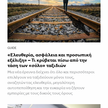
GUIDE
«Ελευθερία, ασφάλεια και προσωπική
εξέλιξη» – Τι κρύβεται πίσω από την
τάση των «σόλο» ταξιδιών
Μια νέα έρευνα δείχνει ότι όλο και περισσότεροι
επιλέγουν να ταξιδεύουν μόνοι τους,
αναζητώντας ελευθερία, μεγαλύτερη
αυτοπεποίθηση και την ευκαιρία να ζήσουν
εμπειρίες με τους δικούς τους όρους