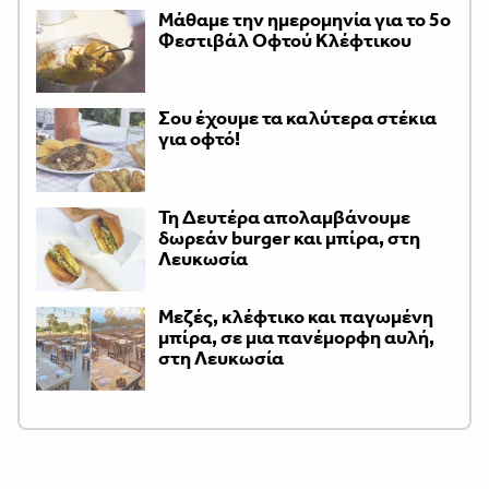
Μάθαμε την ημερομηνία για το 5ο
Φεστιβάλ Οφτού Κλέφτικου
Σου έχουμε τα καλύτερα στέκια
για οφτό!
Τη Δευτέρα απολαμβάνουμε
δωρεάν burger και μπίρα, στη
Λευκωσία
Μεζές, κλέφτικο και παγωμένη
μπίρα, σε μια πανέμορφη αυλή,
στη Λευκωσία