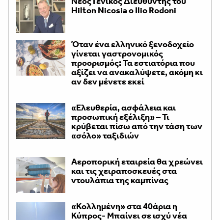
Νέος Γενικός Διευθυντής του
Hilton Nicosia ο Ilio Rodoni
Όταν ένα ελληνικό ξενοδοχείο
γίνεται γαστρονομικός
προορισμός: Τα εστιατόρια που
αξίζει να ανακαλύψετε, ακόμη κι
αν δεν μένετε εκεί
«Ελευθερία, ασφάλεια και
προσωπική εξέλιξη» – Τι
κρύβεται πίσω από την τάση των
«σόλο» ταξιδιών
Αεροπορική εταιρεία θα χρεώνει
και τις χειραποσκευές στα
ντουλάπια της καμπίνας
«Κολλημένη» στα 40άρια η
Κύπρος- Μπαίνει σε ισχύ νέα