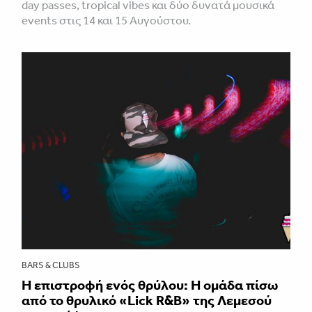
day passes, tropical vibes και δύο δυνατά μουσικά
events στις 14 και 15 Αυγούστου.
BARS & CLUBS
Η επιστροφή ενός θρύλου: Η ομάδα πίσω
από το θρυλικό «Lick R&B» της Λεμεσού