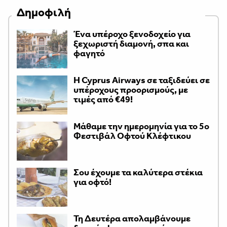
Δημοφιλή
Ένα υπέροχο ξενοδοχείο για
ξεχωριστή διαμονή, σπα και
φαγητό
H Cyprus Airways σε ταξιδεύει σε
υπέροχους προορισμούς, με
τιμές από €49!
Μάθαμε την ημερομηνία για το 5ο
Φεστιβάλ Οφτού Κλέφτικου
Σου έχουμε τα καλύτερα στέκια
για οφτό!
Τη Δευτέρα απολαμβάνουμε