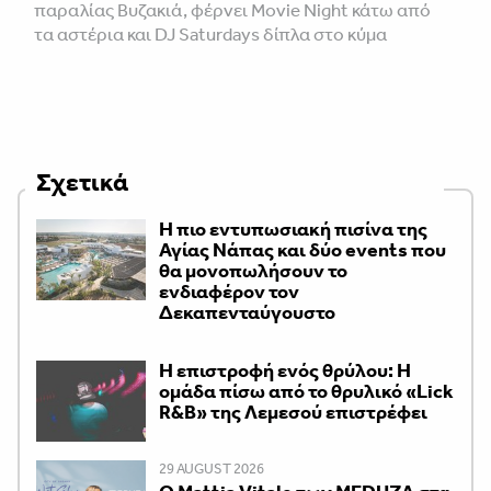
παραλίας Βυζακιά, φέρνει Movie Night κάτω από
τα αστέρια και DJ Saturdays δίπλα στο κύμα
Σχετικά
Η πιο εντυπωσιακή πισίνα της
Αγίας Νάπας και δύο events που
θα μονοπωλήσουν το
ενδιαφέρον τον
Δεκαπενταύγουστο
Η επιστροφή ενός θρύλου: Η
ομάδα πίσω από το θρυλικό «Lick
R&B» της Λεμεσού επιστρέφει
29 AUGUST 2026