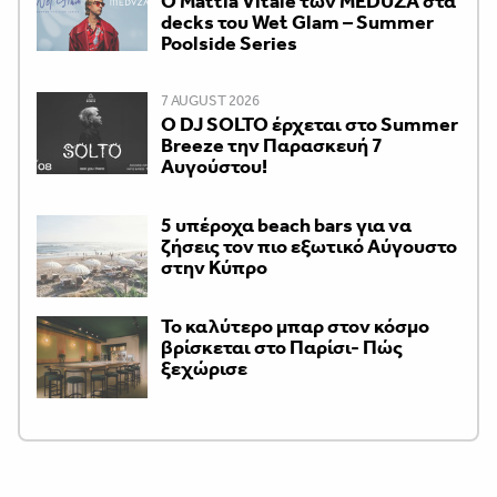
Ο Mattia Vitale των MEDUZA στα
decks του Wet Glam – Summer
Poolside Series
7 AUGUST 2026
Ο DJ SOLTO έρχεται στο Summer
Breeze την Παρασκευή 7
Αυγούστου!
5 υπέροχα beach bars για να
ζήσεις τον πιο εξωτικό Αύγουστο
στην Κύπρο
Το καλύτερο μπαρ στον κόσμο
βρίσκεται στο Παρίσι- Πώς
ξεχώρισε