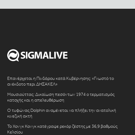
Επανέρχεται η Πινδάρου κατά Κυβέρνησης: «Γνωστό το
ανέκδοτο περι ΔΗΣΑΚΕΛ»
Μουσιούττας: Δικαίωση πεσόντων 1974 ο τερματισμός
κατοχής και η απελευθέρωση
Ο τυφώνας Dolphin αναμένεται να πλήξει την ανατολική
κινεζική ακτή
Το Χονγκ Κονγκ κατέγραψε ρεκόρ ζέστης με 36,9 βαθμούς
Κελσίου