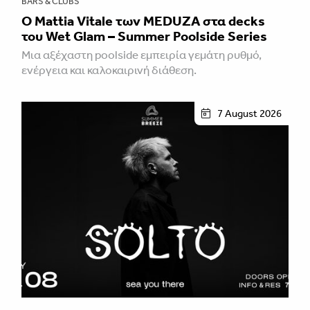
BARS & CLUBS
Ο Mattia Vitale των MEDUZA στα decks
του Wet Glam – Summer Poolside Series
Mια αξέχαστη poolside εμπειρία γεμάτη ρυθμό,
ενέργεια και καλοκαιρινή διάθεση.
7 August 2026