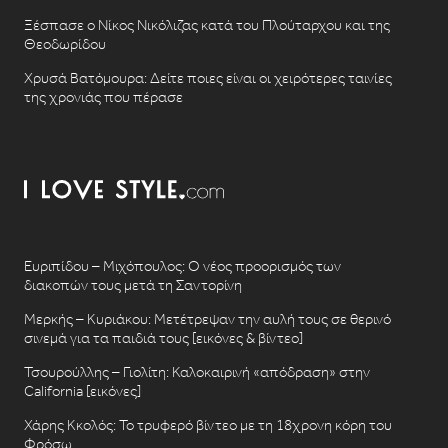
Ξέσπασε ο Νίκος Νικόλιζας κατά του Πλούταρχου και της
Θεοδωρίδου
Χρυσά Βατόμουρα: Δείτε ποιες είναι οι χειρότερες ταινίες
της χρονιάς που πέρασε
Ευριπίδου – Μιχόπουλος: Ο νέος προορισμός των
διακοπών τους μετά τη Σαντορίνη
Μερκής – Κυριάκου: Μετέτρεψαν την αυλή τους σε θερινό
σινεμά για τα παιδιά τους [εικόνες & βίντεο]
Τσουρούλλης – Γιολίτη: Καλοκαιρινή «απόδραση» στην
California [εικόνες]
Χάρης Κκολός: Το τρυφερό βίντεο με τη 18χρονη κόρη του
Φρόσω