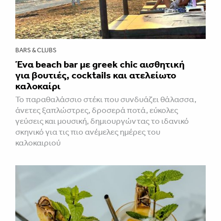
BARS & CLUBS
Ένα beach bar με greek chic αισθητική
για βουτιές, cocktails και ατελείωτο
καλοκαίρι
Το παραθαλάσσιο στέκι που συνδυάζει θάλασσα,
άνετες ξαπλώστρες, δροσερά ποτά, εύκολες
γεύσεις και μουσική, δημιουργώντας το ιδανικό
σκηνικό για τις πιο ανέμελες ημέρες του
καλοκαιριού