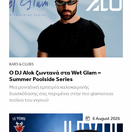
BARS & CLUBS
Ο DJ Alok ζωντανά στα Wet Glam –
Summer Poolside Series
Μια μοναδική εμπειρία καλοκαιρινής
διασκέδασης σας περιμένει στην πιο glamorous
πισίνα του νησιού
6 August 2026