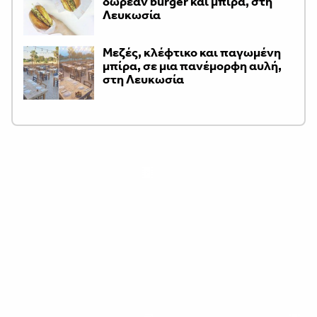
δωρεάν burger και μπίρα, στη
Λευκωσία
Μεζές, κλέφτικο και παγωμένη
μπίρα, σε μια πανέμορφη αυλή,
στη Λευκωσία