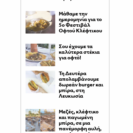
Μάθαμε την
ημερομηνία για το
5ο Φεστιβάλ
Οφτού Κλέφτικου
Σου έχουμε τα
καλύτερα στέκια
για οφτό!
Τη Δευτέρα
απολαμβάνουμε
δωρεάν burger και
μπίρα, στη
Λευκωσία
Μεζές, κλέφτικο
και παγωμένη
μπίρα, σε μια
πανέμορφη αυλή,