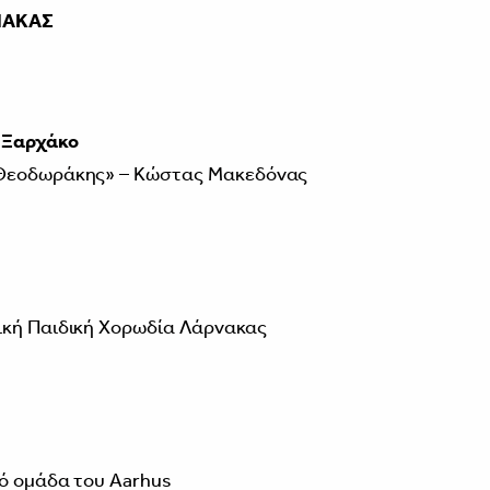
ΝΑΚΑΣ
 Ξαρχάκο
 Θεοδωράκης» – Κώστας Μακεδόνας
ική Παιδική Χορωδία Λάρνακας
ό ομάδα του Aarhus