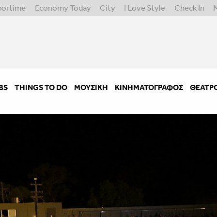
portime
Economy Today
City
I Love Style
Check In
BS
THINGS TO DO
ΜΟΥΣΙΚΉ
ΚΙΝΗΜΑΤΟΓΡΆΦΟΣ
ΘΈΑΤΡ