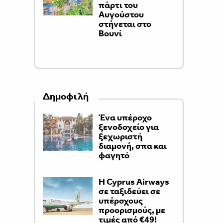
πάρτι του
Αυγούστου
στήνεται στο
Βουνί
Δημοφιλή
Ένα υπέροχο
ξενοδοχείο για
ξεχωριστή
διαμονή, σπα και
φαγητό
H Cyprus Airways
σε ταξιδεύει σε
υπέροχους
προορισμούς, με
τιμές από €49!