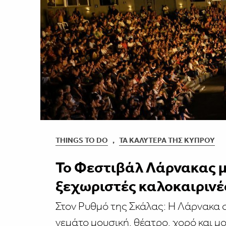
THINGS TO DO
,
ΤΑ ΚΑΛΎΤΕΡΑ ΤΗΣ ΚΎΠΡΟΥ
Το Φεστιβάλ Λάρνακας μ
ξεχωριστές καλοκαιρινέ
Στον Ρυθμό της Σκάλας: Η Λάρνακα σ
γεμάτο μουσική, θέατρο, χορό και μο