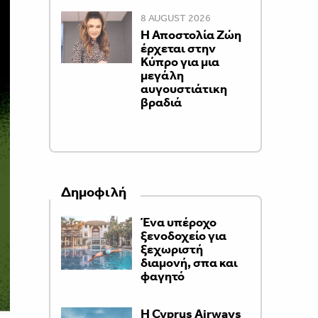
8 AUGUST 2026
Η Αποστολία Ζώη
έρχεται στην
Κύπρο για μια
μεγάλη
αυγουστιάτικη
βραδιά
Δημοφιλή
Ένα υπέροχο
ξενοδοχείο για
ξεχωριστή
διαμονή, σπα και
φαγητό
H Cyprus Airways