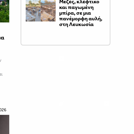
Μεζές, κλέφτικο
και παγωμένη
μπίρα, σε μια
πανέμορφη αυλή,
στη Λευκωσία
μα
ν
αι
026