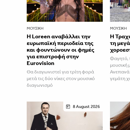
ΜΟΥΣΙΚΉ
ΜΟΥΣΙΚΉ
Η Loreen αναβάλλει την
Η Τραχ
ευρωπαϊκή περιοδεία της
τη μεγά
και φουντώνουν οι φημές
χοροεσ
για επιστροφή στην
Φαγητό, 
Eurovision
μουσική 
Θα διαγωνιστεί για τρίτη φορά
Ανεπανάλ
μετά τις δύο νίκες στον μουσικό
γεμάτη χ
διαγωνισμό
8 August 2026