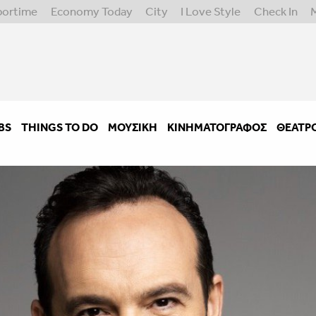
portime
Economy Today
City
I Love Style
Check In
BS
THINGS TO DO
ΜΟΥΣΙΚΉ
ΚΙΝΗΜΑΤΟΓΡΆΦΟΣ
ΘΈΑΤΡ