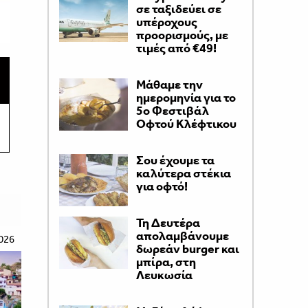
σε ταξιδεύει σε
υπέροχους
προορισμούς, με
τιμές από €49!
Μάθαμε την
ημερομηνία για το
5ο Φεστιβάλ
Οφτού Κλέφτικου
Σου έχουμε τα
καλύτερα στέκια
για οφτό!
Τη Δευτέρα
απολαμβάνουμε
026
δωρεάν burger και
μπίρα, στη
Λευκωσία