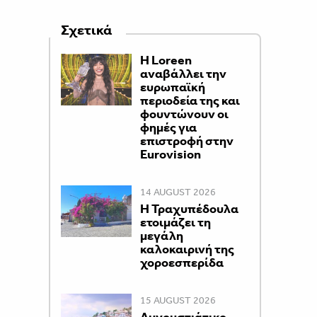
Σχετικά
Η Loreen
αναβάλλει την
ευρωπαϊκή
περιοδεία της και
φουντώνουν οι
φημές για
επιστροφή στην
Eurovision
14 AUGUST 2026
Η Τραχυπέδουλα
ετοιμάζει τη
μεγάλη
καλοκαιρινή της
χοροεσπερίδα
15 AUGUST 2026