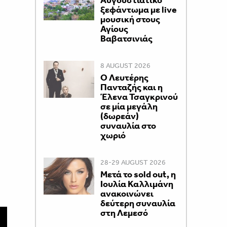
Αυγουστιάτικο
ξεφάντωμα με live
μουσική στους
Αγίους
Βαβατσινιάς
8 AUGUST 2026
Ο Λευτέρης
Πανταζής και η
Έλενα Τσαγκρινού
σε μία μεγάλη
(δωρεάν)
συναυλία στο
χωριό
28-29 AUGUST 2026
Μετά το sold out, η
Ιουλία Καλλιμάνη
ανακοινώνει
δεύτερη συναυλία
στη Λεμεσό