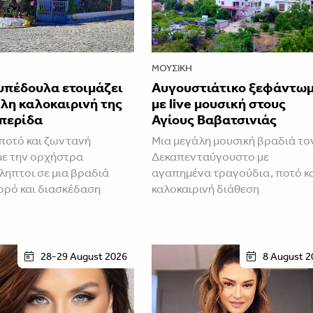
ΜΟΥΣΙΚΉ
υπέδουλα ετοιμάζει
Αυγουστιάτικο ξεφάντω
λη καλοκαιρινή της
με live μουσική στους
περίδα
Αγίους Βαβατσινιάς
ποτό και ζωντανή
Μια μεγάλη μουσική βραδιά το
με την ορχήστρα
Δεκαπενταύγουστο με
ηπτοι σε μια βραδιά
αγαπημένα τραγούδια, ποτό κ
ορό και διασκέδαση
καλοκαιρινή διάθεση
28-29 August 2026
8 August 2