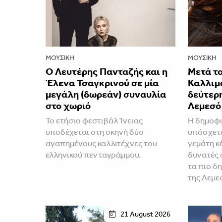
ΜΟΥΣΙΚΉ
ΜΟΥΣΙΚΉ
Ο Λευτέρης Πανταζής και η
Μετά το
Έλενα Τσαγκρινού σε μία
Καλλιμ
μεγάλη (δωρεάν) συναυλία
δεύτερ
στο χωριό
Λεμεσό
Το ετήσιο φεστιβάλ Ίνειας
H δημοφι
υποδέχεται στη σκηνή δύο
υπόσχετα
αγαπημένους καλλιτέχνες του
γεμάτη κέ
ελληνικού πενταγράμμου.
δυνατές 
τα πιο δ
της Λεμε
21 August 2026