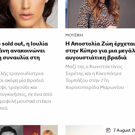
ΜΟΥΣΙΚΉ
 sold out, η Ιουλία
Η Αποστολία Ζώη έρχετα
άνη ανακοινώνει
στην Κύπρο για μια μεγά
η συναυλία στη
αυγουστιάτικη βραδιά
Μαζί της ο Κωνσταντίνος
λής τραγουδίστρια
Σερέτης και η Κλεοπάτρα
ι ακόμη μία βραδιά
Τομπάζου στην 27η
φι, τραγούδι και
Χοροεσπερίδα Μαρωνίου
συγκινήσεις, σε ένα από
ημοφιλή μουσικά στέκια
σού.
7 August 2