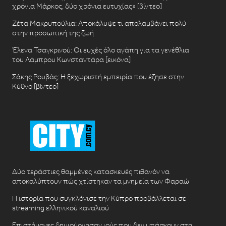
χρόνια Μάρκος, δύο χρόνια ευτυχίας» [βίντεο]
Ζέτα Μακρυπούλια: Αποκάλυψε τι απολαμβάνει πολύ
στην προσωπική της ζωή
Έλενα Τσαγκρινού: Οι ευχές όλο αγάπη για τα γενέθλια
του Λάμπρου Κωνσταντάρα [εικόνα]
Σάκης Ρουβάς: Η ξεχωριστή εμπειρία που έζησε στην
Κύθνο [βίντεο]
Δύο τεράστιες θαμμένες κατασκευές πιθανόν να
αποκαλύπτουν πώς χτίστηκαν τα μνημεία των Φαραώ
Η ιστορία που συγκλόνισε την Κύπρο προβάλλεται σε
streaming ελληνικού καναλιού
Επιστήμονες δημιούργησαν ιούς που δεν υπάρχουν στη