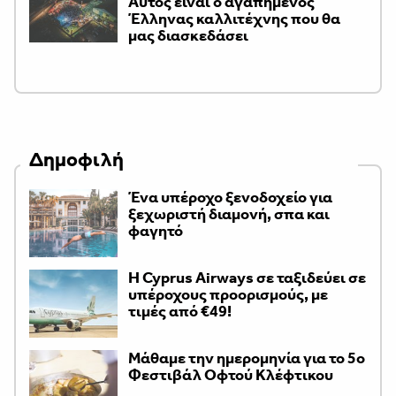
Αυτός είναι ο αγαπημένος
Έλληνας καλλιτέχνης που θα
μας διασκεδάσει
Δημοφιλή
Ένα υπέροχο ξενοδοχείο για
ξεχωριστή διαμονή, σπα και
φαγητό
H Cyprus Airways σε ταξιδεύει σε
υπέροχους προορισμούς, με
τιμές από €49!
Μάθαμε την ημερομηνία για το 5ο
Φεστιβάλ Οφτού Κλέφτικου