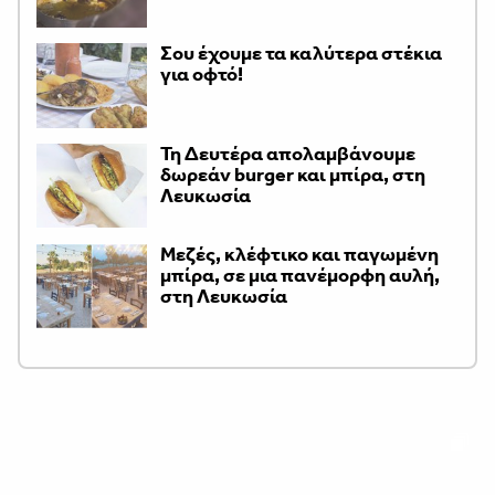
Σου έχουμε τα καλύτερα στέκια
για οφτό!
Τη Δευτέρα απολαμβάνουμε
δωρεάν burger και μπίρα, στη
Λευκωσία
Μεζές, κλέφτικο και παγωμένη
μπίρα, σε μια πανέμορφη αυλή,
στη Λευκωσία