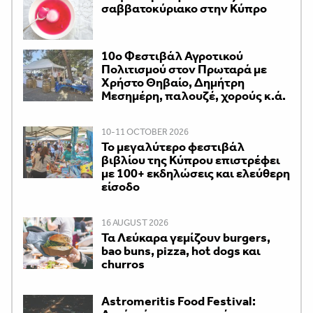
σαββατοκύριακο στην Κύπρο
10ο Φεστιβάλ Αγροτικού
Πολιτισμού στον Πρωταρά με
Χρήστο Θηβαίο, Δημήτρη
Μεσημέρη, παλουζέ, χορούς κ.ά.
10-11 OCTOBER 2026
Το μεγαλύτερο φεστιβάλ
βιβλίου της Κύπρου επιστρέφει
με 100+ εκδηλώσεις και ελεύθερη
είσοδο
16 AUGUST 2026
Τα Λεύκαρα γεμίζουν burgers,
bao buns, pizza, hot dogs και
churros
Astromeritis Food Festival: