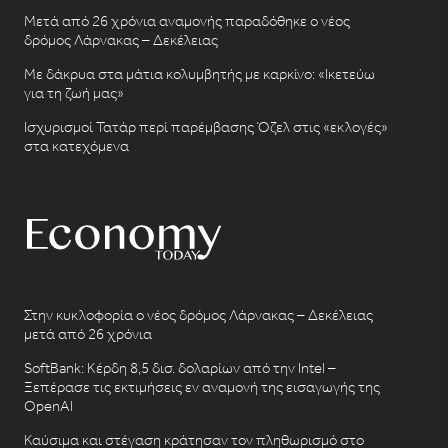
Μετά από 26 χρόνια αναμονής παραδόθηκε ο νέος
δρόμος Λάρνακας – Δεκέλειας
Με δάκρυα στα μάτια κολυμβητής με καρκίνο: «Ικετεύω
για τη ζωή μας»
Ισχυρισμοί Τατάρ περί παρέμβασης Όζελ στις «εκλογές»
στα κατεχόμενα
Στην κυκλοφορία ο νέος δρόμος Λάρνακας – Δεκέλειας
μετά από 26 χρόνια
SoftBank: Κέρδη 8,5 δισ. δολαρίων από την Intel –
Ξεπέρασε τις εκτιμήσεις εν αναμονή της εισαγωγής της
OpenAI
Καύσιμα και στέγαση κράτησαν τον πληθωρισμό στο