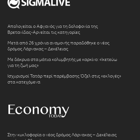
Απολογείται ο Αφγανός για τη δολοφονία της
Βρετανίδας-Αρνείται τις κατηγορίες
Μετά από 26 χρόνια αναμονής παραδόθηκε ο νέος
δρόμος Λάρνακας – Δεκέλειας
Με δάκρυα στα μάτια κολυμβητής με καρκίνο: «Ικετεύω
για τη ζωή μας»
Ισχυρισμοί Τατάρ περί παρέμβασης Όζελ στις «εκλογές»
στα κατεχόμενα
Στην κυκλοφορία ο νέος δρόμος Λάρνακας – Δεκέλειας