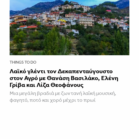
THINGS TO DO
Λαϊκό γλέντι τον Δεκαπενταύγουστο
στον Αγρό με Θανάση Βασιλάκο, Ελένη
Γρίβα και Λίζα Θεοφάνους
Μια μεγάλη βραδιά με ζωντανή λαϊκή μουσική,
φαγητό, ποτό και χορό μέχρι το πρωί