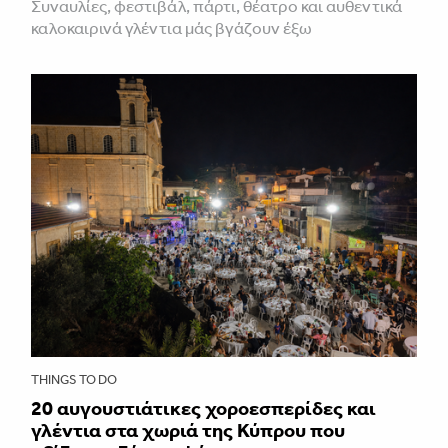
Συναυλίες, φεστιβάλ, πάρτι, θέατρο και αυθεντικά
καλοκαιρινά γλέντια μάς βγάζουν έξω
THINGS TO DO
20 αυγουστιάτικες χοροεσπερίδες και
γλέντια στα χωριά της Κύπρου που