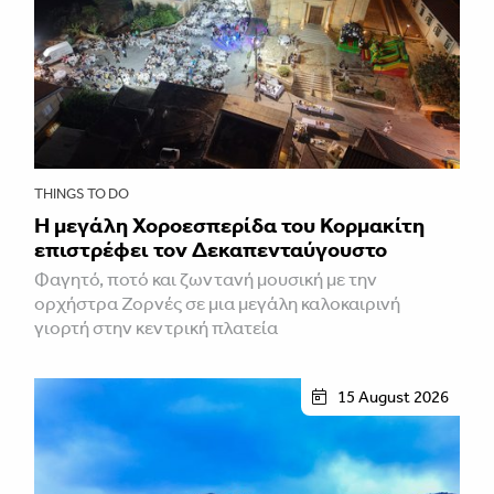
THINGS TO DO
Η μεγάλη Χοροεσπερίδα του Κορμακίτη
επιστρέφει τον Δεκαπενταύγουστο
Φαγητό, ποτό και ζωντανή μουσική με την
ορχήστρα Ζορνές σε μια μεγάλη καλοκαιρινή
γιορτή στην κεντρική πλατεία
15 August 2026