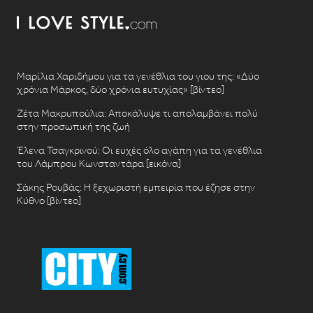
Μαρίλια Χαριδήμου για τα γενέθλια του γιου της: «Δύο
χρόνια Μάρκος, δύο χρόνια ευτυχίας» [βίντεο]
Ζέτα Μακρυπούλια: Αποκάλυψε τι απολαμβάνει πολύ
στην προσωπική της ζωή
Έλενα Τσαγκρινού: Οι ευχές όλο αγάπη για τα γενέθλια
του Λάμπρου Κωνσταντάρα [εικόνα]
Σάκης Ρουβάς: Η ξεχωριστή εμπειρία που έζησε στην
Κύθνο [βίντεο]