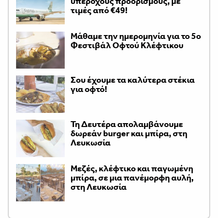
υπέροχους προορισμούς, με
τιμές από €49!
Μάθαμε την ημερομηνία για το 5ο
Φεστιβάλ Οφτού Κλέφτικου
Σου έχουμε τα καλύτερα στέκια
για οφτό!
Τη Δευτέρα απολαμβάνουμε
δωρεάν burger και μπίρα, στη
Λευκωσία
Μεζές, κλέφτικο και παγωμένη
μπίρα, σε μια πανέμορφη αυλή,
στη Λευκωσία