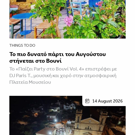
THINGS TO DO
Το πιο δυνατό πάρτι του Αυγούστου
στήνεται στο Βουνί
Το «Παίζει Party στο Βουνί Vol. 4» επιστρέφει με
DJ Paris T., μουσική και χορό στην ατμοσφαιρική
Πλατεία Μουσείου
14 August 2026