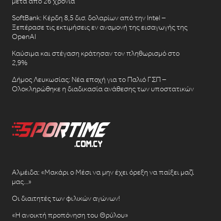
μετά από 26 χρόνια
SoftBank: Κέρδη 8,5 δισ. δολαρίων από την Intel –
Ξεπέρασε τις εκτιμήσεις εν αναμονή της εισαγωγής της
OpenAI
Καύσιμα και στέγαση κράτησαν τον πληθωρισμό στο
2,9%
Δήμος Λευκωσίας: Νέα εποχή για το Παλιό ΓΣΠ –
Ολοκληρώθηκε η διαδικασία ανάθεσης των υποστατικών
Αλμέιδα: «Μακάρι ο Μέσι να μην έχει όρεξη να παίξει μαζί
μας…»
Οι διαιτητές των φιλικών αγώνων!
«Η ανοικτή προπόνηση του Θρύλου»