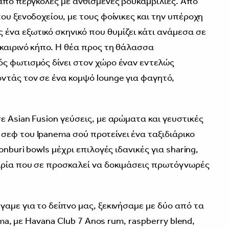
 από πέργκολες με ανθισμένες βουκαμβίλιες. Από
ου ξενοδοχείου, με τους φοίνικες και την υπέροχη
ένα εξωτικό σκηνικό που θυμίζει κάτι ανάμεσα σε
οκαιρινό κήπο. Η θέα προς τη θάλασσα
ς φωτισμός δίνει στον χώρο έναν εντελώς
τάς τον σε ένα κομψό lounge για φαγητό,
 Asian Fusion γεύσεις, με αρώματα και γευστικές
εφ του Ιpanema σού προτείνει ένα ταξιδιάρικο
onburi bowls μέχρι επιλογές ιδανικές για sharing,
ιρία που σε προσκαλεί να δοκιμάσεις πρωτόγνωρές
αμε για το δείπνο μας, ξεκινήσαμε με δύο από τα
ema, με Havana Club 7 Anos rum, raspberry blend,