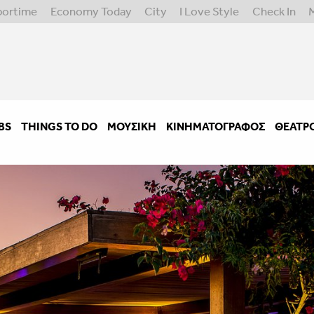
portime
Economy Today
City
I Love Style
Check In
BS
THINGS TO DO
ΜΟΥΣΙΚΉ
ΚΙΝΗΜΑΤΟΓΡΆΦΟΣ
ΘΈΑΤΡ