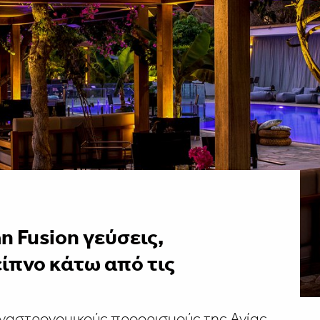
n Fusion γεύσεις,
δείπνο κάτω από τις
 γαστρονομικούς προορισμούς της Αγίας