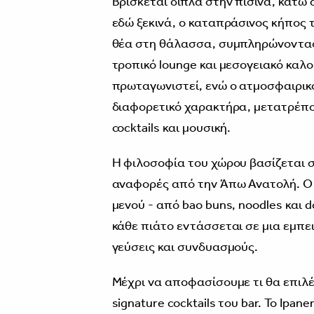
Βρίσκεται δίπλα στην πισίνα, κάτω
εδώ ξεκινά, ο καταπράσινος κήπος τ
θέα στη θάλασσα, συμπληρώνοντας 
τροπικό lounge και μεσογειακό καλ
πρωταγωνιστεί, ενώ ο ατμοσφαιρικό
διαφορετικό χαρακτήρα, μετατρέπον
cocktails και μουσική.
Η φιλοσοφία του χώρου βασίζεται σε
αναφορές από την Άπω Ανατολή. Ο σ
μενού - από bao buns, noodles και d
κάθε πιάτο εντάσσεται σε μια εμπε
γεύσεις και συνδυασμούς.
Μέχρι να αποφασίσουμε τι θα επιλέγ
signature cocktails του bar. Το Ipan