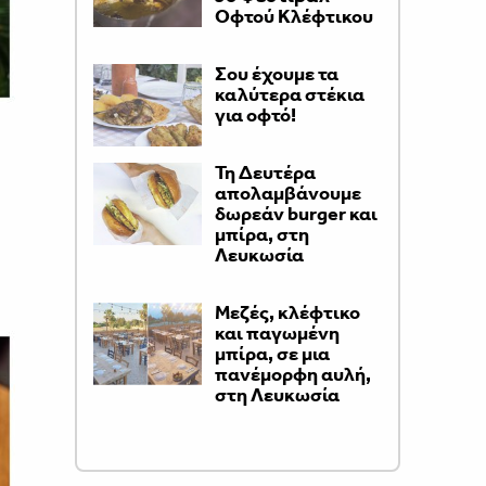
Οφτού Κλέφτικου
Σου έχουμε τα
καλύτερα στέκια
για οφτό!
Τη Δευτέρα
απολαμβάνουμε
δωρεάν burger και
μπίρα, στη
Λευκωσία
Μεζές, κλέφτικο
και παγωμένη
μπίρα, σε μια
πανέμορφη αυλή,
στη Λευκωσία