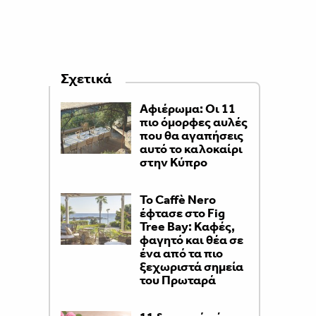
Σχετικά
Αφιέρωμα: Οι 11
πιο όμορφες αυλές
που θα αγαπήσεις
αυτό το καλοκαίρι
στην Κύπρο
Το Caffè Nero
έφτασε στο Fig
Tree Bay: Καφές,
φαγητό και θέα σε
ένα από τα πιο
ξεχωριστά σημεία
του Πρωταρά