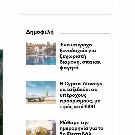
Δημοφιλή
Ένα υπέροχο
ξενοδοχείο για
ξεχωριστή
διαμονή, σπα και
φαγητό
H Cyprus Airways
σε ταξιδεύει σε
υπέροχους
προορισμούς, με
τιμές από €49!
Μάθαμε την
ημερομηνία για το
5ο Φεστιβάλ