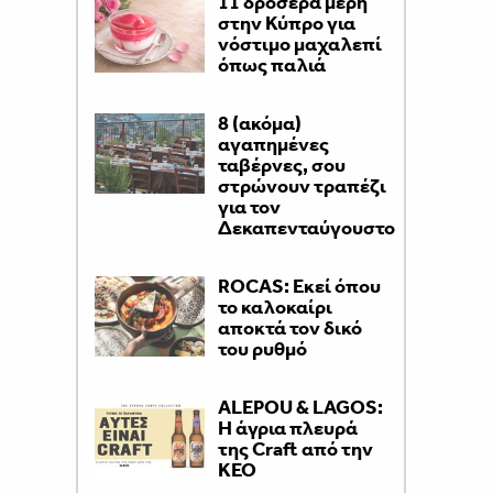
11 δροσερά μέρη
στην Κύπρο για
νόστιμο μαχαλεπί
όπως παλιά
8 (ακόμα)
αγαπημένες
ταβέρνες, σου
στρώνουν τραπέζι
για τον
Δεκαπενταύγουστο
ROCAS: Εκεί όπου
το καλοκαίρι
αποκτά τον δικό
του ρυθμό
ALEPOU & LAGOS:
Η άγρια πλευρά
της Craft από την
ΚΕΟ