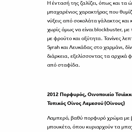
Η έντασή της ζαλίζει, όπως και τα 
μπαχαρένιος χαρακτήρας που θυμίζε
νύξεις από σοκολάτα γάλακτος και 
χωρίς όμως να είναι blockbuster, με
με φρούτο και οξύτητα. Τανίνες λε
Syrah και Λευκάδας στο χαρμάνι, δίν
διάρκεια, εξελίσσοντας τα αρχικά 
από σταφίδα.
2012 Πορφυρός, Οινοποιείο Τσιάκκ
Τοπικός
Οίνος Λεμεσού (Οίνους)
Λαμπερό, βαθύ πορφυρό χρώμα με β
μπουκέτο, όπου κυριαρχούν τα μπα