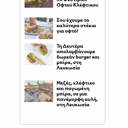
Οφτού Κλέφτικου
Σου έχουμε τα
καλύτερα στέκια
για οφτό!
Τη Δευτέρα
απολαμβάνουμε
δωρεάν burger και
μπίρα, στη
Λευκωσία
Μεζές, κλέφτικο
και παγωμένη
μπίρα, σε μια
πανέμορφη αυλή,
στη Λευκωσία