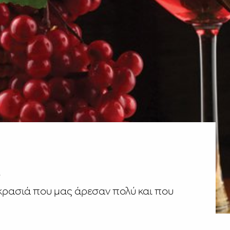
α
κρασιά που μας άρεσαν πολύ και που