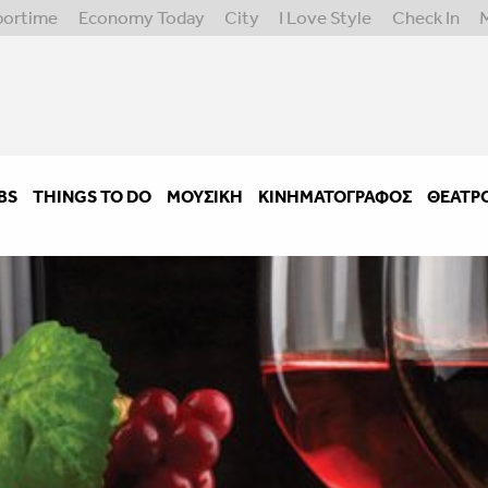
portime
Economy Today
City
I Love Style
Check In
BS
THINGS TO DO
ΜΟΥΣΙΚΉ
ΚΙΝΗΜΑΤΟΓΡΆΦΟΣ
ΘΈΑΤΡ