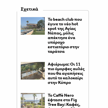
Σχετικά
Το beach club που
έγινε το νέο hot
spot της Αγίας
Νάπας, μόλις
απέκτησε ένα
υπέροχο
εστιατόριο στην
ταράτσα
Αφιέρωμα: Οι 11
πιο όμορφες αυλές
που θα αγαπήσεις
αυτό το καλοκαίρι
στην Κύπρο
Το Caffè Nero
έφτασε στο Fig
Tree Bay: Καφές,