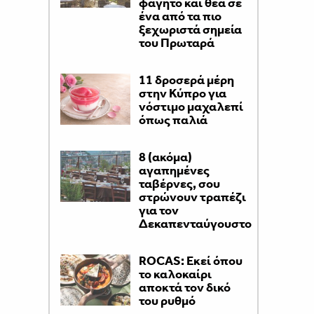
φαγητό και θέα σε
ένα από τα πιο
ξεχωριστά σημεία
του Πρωταρά
11 δροσερά μέρη
στην Κύπρο για
νόστιμο μαχαλεπί
όπως παλιά
8 (ακόμα)
αγαπημένες
ταβέρνες, σου
στρώνουν τραπέζι
για τον
Δεκαπενταύγουστο
ROCAS: Εκεί όπου
το καλοκαίρι
αποκτά τον δικό
του ρυθμό