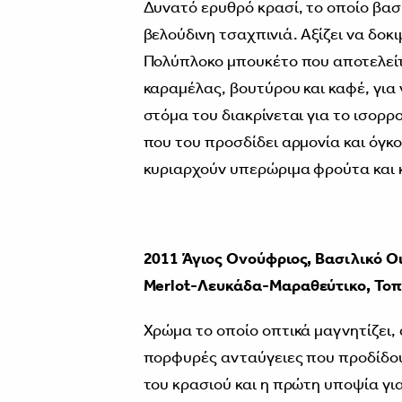
Δυνατό ερυθρό κρασί, το οποίο βασ
βελούδινη τσαχπινιά. Αξίζει να δο
Πολύπλοκο μπουκέτο που αποτελεί
καραμέλας, βουτύρου και καφέ, για 
στόμα του διακρίνεται για το ισορ
που του προσδίδει αρμονία και όγκο
κυριαρχούν υπερώριμα φρούτα και 
2011 Άγιος Ονούφριος, Βασιλικό
Οι
Merlot
-
Λευκάδα-Μαραθεύτικο, Τοπ
Χρώμα το οποίο οπτικά μαγνητίζει, 
πορφυρές ανταύγειες που προδίδουν
του κρασιού και η πρώτη υποψία γι