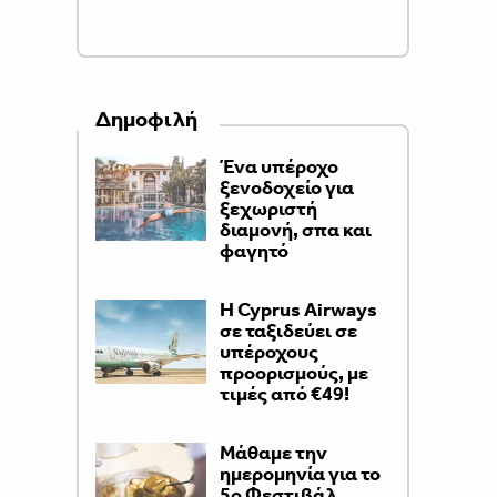
Δημοφιλή
Ένα υπέροχο
ξενοδοχείο για
ξεχωριστή
διαμονή, σπα και
φαγητό
H Cyprus Airways
σε ταξιδεύει σε
υπέροχους
προορισμούς, με
τιμές από €49!
Μάθαμε την
ημερομηνία για το
5ο Φεστιβάλ