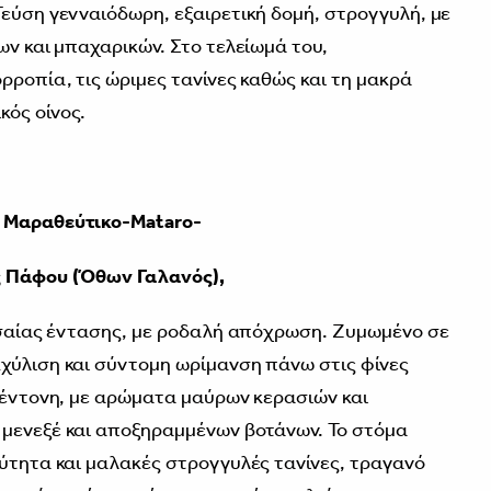
Γεύση γενναιόδωρη, εξαιρετική δομή, στρογγυλή, με
ων και μπαχαρικών. Στο τελείωμά του,
ρροπία, τις ώριμες τανίνες καθώς και τη μακρά
ός οίνος.
 Μαραθεύτικο-Mataro-
 Πάφου (Όθων Γαλανός),
μεσαίας έντασης, με ροδαλή απόχρωση. Ζυμωμένο σε
χύλιση και σύντομη ωρίμανση πάνω στις φίνες
ι έντονη, με αρώματα μαύρων κερασιών και
 μενεξέ και αποξηραμμένων βοτάνων. Το στόμα
ξύτητα και μαλακές στρογγυλές τανίνες, τραγανό