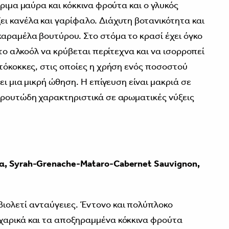
ώριμα μαύρα και κόκκινα φρούτα και ο γλυκός
ι κανέλα και γαρίφαλο. Διάχυτη βοτανικότητα και
καραμέλα βουτύρου. Στο στόμα το κρασί έχει όγκο
 το αλκοόλ να κρύβεται περίτεχνα και να ισορροπεί
πτόκοκκες, στις οποίες η χρήση ενός ποσοστού
ει μια μικρή ώθηση. Η επίγευση είναι μακριά σε
φρουτώδη χαρακτηριστικά σε αρωματικές νύξεις
α, Syrah-Grenache-Mataro-Cabernet Sauvignon,
ιολετί ανταύγειες. Έντονο και πολύπλοκο
χαρικά και τα αποξηραμμένα κόκκινα φρούτα