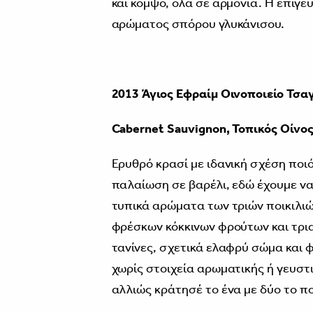
και κομψό, όλα σε αρμονία. Η επίγε
αρώματος σπόρου γλυκάνισου.
2013 Άγιος Εφραίμ Οινοποιείο
Τσαγ
Cabernet Sauvignon, Τοπικός
Οίνο
Ερυθρό κρασί με ιδανική σχέση ποι
παλαίωση σε βαρέλι, εδώ έχουμε να 
τυπικά αρώματα των τριών ποικιλιώ
φρέσκων κόκκινων φρούτων και τρι
τανίνες, σχετικά ελαφρύ σώμα και 
χωρίς στοιχεία αρωματικής ή γευστ
αλλιώς κράτησέ το ένα με δύο το π