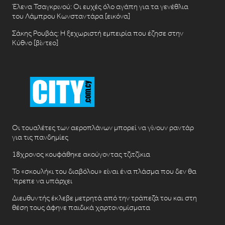
Έλενα Τσαγκρινού: Οι ευχές όλο αγάπη για τα γενέθλια
του Λάμπρου Κωνσταντάρα [εικόνα]
Σάκης Ρουβάς: Η ξεχωριστή εμπειρία που έζησε στην
Κύθνο [βίντεο]
Οι τουαλέτες των αεροπλάνων μπορεί να γίνουν ραντάρ
για τις πανδημίες
18χρονος κουφάθηκε ακούγοντας τζιτζίκια
Το «σκουλήκι του διαβόλου» είναι ένα πλάσμα που δεν θα
‘πρεπε να υπάρχει
Διευθυντής έκλεβε μετρητά από την τράπεζά του και στη
θέση τους άφηνε παιδικά χαρτονομίσματα