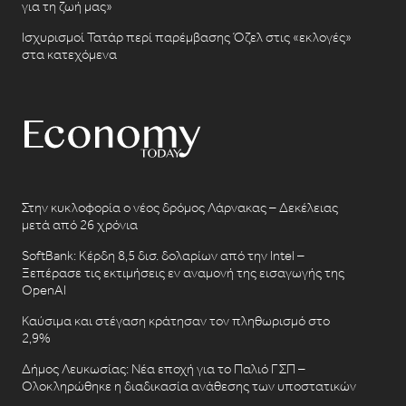
για τη ζωή μας»
Ισχυρισμοί Τατάρ περί παρέμβασης Όζελ στις «εκλογές»
στα κατεχόμενα
Στην κυκλοφορία ο νέος δρόμος Λάρνακας – Δεκέλειας
μετά από 26 χρόνια
SoftBank: Κέρδη 8,5 δισ. δολαρίων από την Intel –
Ξεπέρασε τις εκτιμήσεις εν αναμονή της εισαγωγής της
OpenAI
Καύσιμα και στέγαση κράτησαν τον πληθωρισμό στο
2,9%
Δήμος Λευκωσίας: Νέα εποχή για το Παλιό ΓΣΠ –
Ολοκληρώθηκε η διαδικασία ανάθεσης των υποστατικών