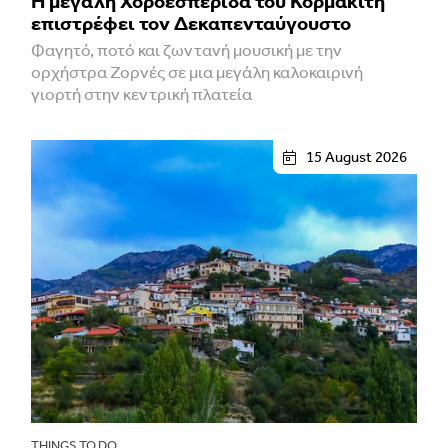
Η μεγάλη Χοροεσπερίδα του Κορμακίτη
επιστρέφει τον Δεκαπενταύγουστο
Φαγητό, ποτό και ζωντανή μουσική με την
ορχήστρα Ζορνές σε μια μεγάλη καλοκαιρινή
γιορτή στην κεντρική πλατεία
15 August 2026
THINGS TO DO