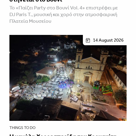
Το «Παίζει Party στο Βουνί Vol. 4» επιστρέφει με
DJ Paris T., μουσική και χορό στην ατμοσφαιρική
Πλατεία Μουσείου
14 August 2026
THINGS TO DO