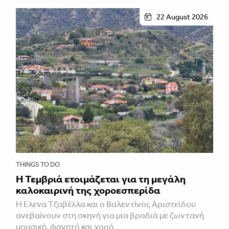
22 August 2026
THINGS TO DO
Η Τεμβριά ετοιμάζεται για τη μεγάλη
καλοκαιρινή της χοροεσπερίδα
Η Έλενα Τζαβέλλα και ο Βαλεντίνος Αριστείδου
ανεβαίνουν στη σκηνή για μια βραδιά με ζωντανή
μουσική, φαγητό και χορό