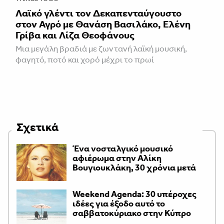
Λαϊκό γλέντι τον Δεκαπενταύγουστο
στον Αγρό με Θανάση Βασιλάκο, Ελένη
Γρίβα και Λίζα Θεοφάνους
Μια μεγάλη βραδιά με ζωντανή λαϊκή μουσική,
φαγητό, ποτό και χορό μέχρι το πρωί
Σχετικά
Ένα νοσταλγικό μουσικό
αφιέρωμα στην Αλίκη
Βουγιουκλάκη, 30 χρόνια μετά
Weekend Agenda: 30 υπέροχες
ιδέες για έξοδο αυτό το
σαββατοκύριακο στην Κύπρο