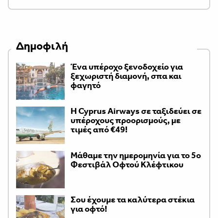
Δημοφιλή
Ένα υπέροχο ξενοδοχείο για
ξεχωριστή διαμονή, σπα και
φαγητό
H Cyprus Airways σε ταξιδεύει σε
υπέροχους προορισμούς, με
τιμές από €49!
Μάθαμε την ημερομηνία για το 5ο
Φεστιβάλ Οφτού Κλέφτικου
Σου έχουμε τα καλύτερα στέκια
για οφτό!