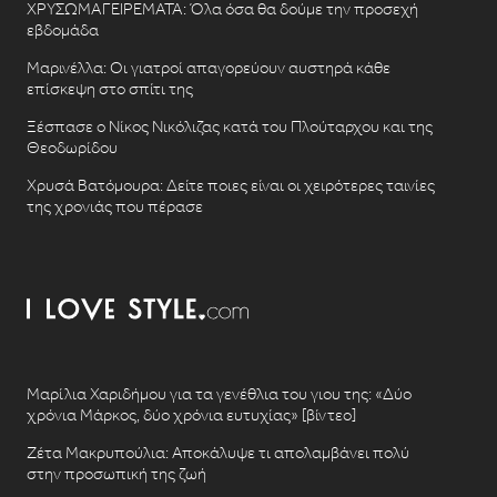
ΧΡΥΣΩΜΑΓΕΙΡΕΜΑΤΑ: Όλα όσα θα δούμε την προσεχή
εβδομάδα
Μαρινέλλα: Οι γιατροί απαγορεύουν αυστηρά κάθε
επίσκεψη στο σπίτι της
Ξέσπασε ο Νίκος Νικόλιζας κατά του Πλούταρχου και της
Θεοδωρίδου
Χρυσά Βατόμουρα: Δείτε ποιες είναι οι χειρότερες ταινίες
της χρονιάς που πέρασε
Μαρίλια Χαριδήμου για τα γενέθλια του γιου της: «Δύο
χρόνια Μάρκος, δύο χρόνια ευτυχίας» [βίντεο]
Ζέτα Μακρυπούλια: Αποκάλυψε τι απολαμβάνει πολύ
στην προσωπική της ζωή