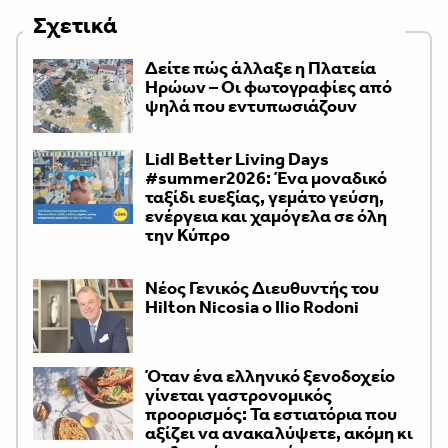
Σχετικά
Δείτε πώς άλλαξε η Πλατεία
Ηρώων – Οι φωτογραφίες από
ψηλά που εντυπωσιάζουν
Lidl Better Living Days
#summer2026: Ένα μοναδικό
ταξίδι ευεξίας, γεμάτο γεύση,
ενέργεια και χαμόγελα σε όλη
την Κύπρο
Νέος Γενικός Διευθυντής του
Hilton Nicosia ο Ilio Rodoni
Όταν ένα ελληνικό ξενοδοχείο
γίνεται γαστρονομικός
προορισμός: Τα εστιατόρια που
αξίζει να ανακαλύψετε, ακόμη κι