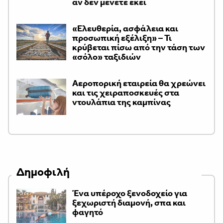
αν δεν μένετε εκεί
«Ελευθερία, ασφάλεια και
προσωπική εξέλιξη» – Τι
κρύβεται πίσω από την τάση των
«σόλο» ταξιδιών
Αεροπορική εταιρεία θα χρεώνει
και τις χειραποσκευές στα
ντουλάπια της καμπίνας
Δημοφιλή
Ένα υπέροχο ξενοδοχείο για
ξεχωριστή διαμονή, σπα και
φαγητό