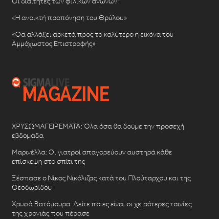
Οι διαιτητές των φιλικών αγώνων!
«Η ανοικτή προπόνηση του Θρύλου»
«Θα αλλάξει αρκετά προς το καλύτερο η εικόνα του
Αμμόχωστος Επιστροφής»
ΧΡΥΣΩΜΑΓΕΙΡΕΜΑΤΑ: Όλα όσα θα δούμε την προσεχή
εβδομάδα
Μαρινέλλα: Οι γιατροί απαγορεύουν αυστηρά κάθε
επίσκεψη στο σπίτι της
Ξέσπασε ο Νίκος Νικόλιζας κατά του Πλούταρχου και της
Θεοδωρίδου
Χρυσά Βατόμουρα: Δείτε ποιες είναι οι χειρότερες ταινίες
της χρονιάς που πέρασε