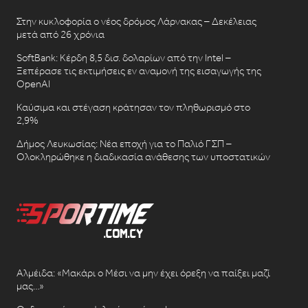
Στην κυκλοφορία ο νέος δρόμος Λάρνακας – Δεκέλειας
μετά από 26 χρόνια
SoftBank: Κέρδη 8,5 δισ. δολαρίων από την Intel –
Ξεπέρασε τις εκτιμήσεις εν αναμονή της εισαγωγής της
OpenAI
Καύσιμα και στέγαση κράτησαν τον πληθωρισμό στο
2,9%
Δήμος Λευκωσίας: Νέα εποχή για το Παλιό ΓΣΠ –
Ολοκληρώθηκε η διαδικασία ανάθεσης των υποστατικών
Αλμέιδα: «Μακάρι ο Μέσι να μην έχει όρεξη να παίξει μαζί
μας…»