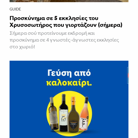
GUIDE
Προσκύνημα σε 5 εκκλησίες του
Χρυσοσωτήρος που γιορτάζουν (σήμερα)
Σήμερα σού προτείνουμε εκδρομή και
προσκύνημα σε 4 γνωστές-άγνωστες εκκλησίες
στο χωριό!