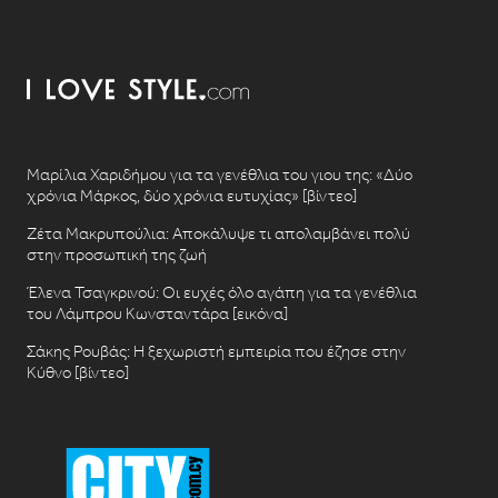
Μαρίλια Χαριδήμου για τα γενέθλια του γιου της: «Δύο
χρόνια Μάρκος, δύο χρόνια ευτυχίας» [βίντεο]
Ζέτα Μακρυπούλια: Αποκάλυψε τι απολαμβάνει πολύ
στην προσωπική της ζωή
Έλενα Τσαγκρινού: Οι ευχές όλο αγάπη για τα γενέθλια
του Λάμπρου Κωνσταντάρα [εικόνα]
Σάκης Ρουβάς: Η ξεχωριστή εμπειρία που έζησε στην
Κύθνο [βίντεο]