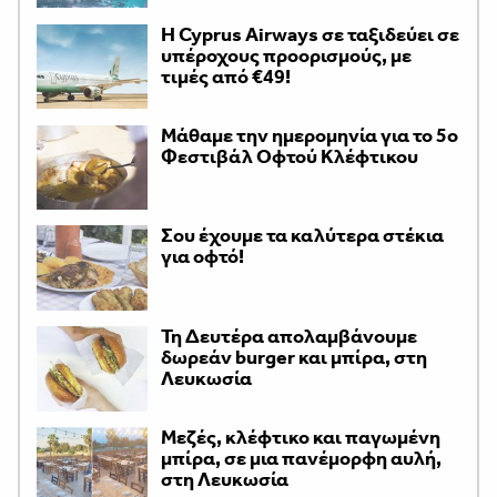
H Cyprus Airways σε ταξιδεύει σε
υπέροχους προορισμούς, με
τιμές από €49!
Μάθαμε την ημερομηνία για το 5ο
Φεστιβάλ Οφτού Κλέφτικου
Σου έχουμε τα καλύτερα στέκια
για οφτό!
Τη Δευτέρα απολαμβάνουμε
δωρεάν burger και μπίρα, στη
Λευκωσία
Μεζές, κλέφτικο και παγωμένη
μπίρα, σε μια πανέμορφη αυλή,
στη Λευκωσία