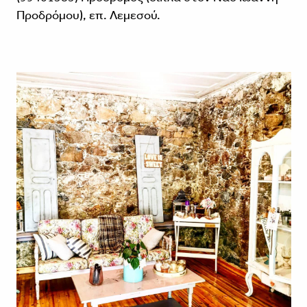
Προδρόμου), επ. Λεμεσού.