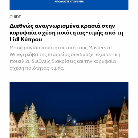
GUIDE
Διεθνώς αναγνωρισμένα κρασιά στην
κορυφαία σχέση ποιότητας-τιμής από τη
Lidl Κύπρου
Με σφραγίδα ποιότητας από τους Masters of
Wine, η κάβα της εταιρείας συνδυάζει εξαιρετική
ποικιλία, διεθνείς διακρίσεις και την κορυφαία
σχέση ποιότητας-τιμής.