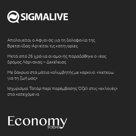
Απολογείται ο Αφγανός για τη δολοφονία της
Βρετανίδας-Αρνείται τις κατηγορίες
Μετά από 26 χρόνια αναμονής παραδόθηκε ο νέος
δρόμος Λάρνακας – Δεκέλειας
Με δάκρυα στα μάτια κολυμβητής με καρκίνο: «Ικετεύω
για τη ζωή μας»
Ισχυρισμοί Τατάρ περί παρέμβασης Όζελ στις «εκλογές»
στα κατεχόμενα