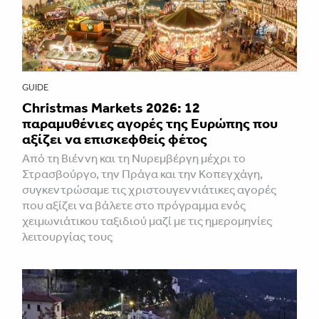
GUIDE
Christmas Markets 2026: 12
παραμυθένιες αγορές της Ευρώπης που
αξίζει να επισκεφθείς φέτος
Από τη Βιέννη και τη Νυρεμβέργη μέχρι το
Στρασβούργο, την Πράγα και την Κοπεγχάγη,
συγκεντρώσαμε τις χριστουγεννιάτικες αγορές
που αξίζει να βάλετε στο πρόγραμμα ενός
χειμωνιάτικου ταξιδιού μαζί με τις ημερομηνίες
λειτουργίας τους