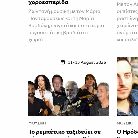
χοροεσπερίδα
Με τον Α
Ζωντανή μουσική με τον Μάριο
οι πίστες
Πανταμουσέως και τη Μαρία
ραστώνη.
Βαρδάκη, φαγητό και ποτό σε μια
χειμώνα 
αυγουστιάτικη βραδιά στο
ονόματα,
χωριό
και παλι
11-15 August 2026
ΜΟΥΣΙΚΉ
ΜΟΥΣΙΚΉ
Το ρεμπέτικο ταξιδεύει σε
Ο Ηρόδ