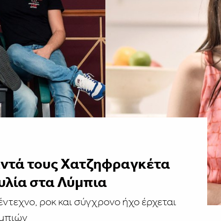
ντά τους Χατζηφραγκέτα
υλία στα Λύμπια
έντεχνο, ροκ και σύγχρονο ήχο έρχεται
υμπιών