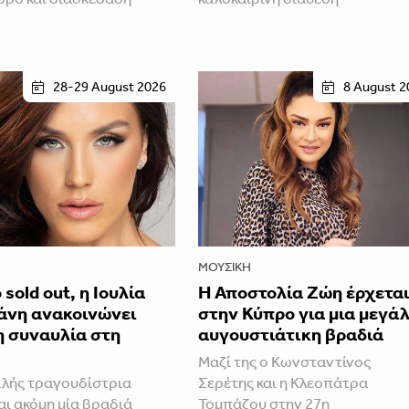
28-29 August 2026
8 August 2
ΜΟΥΣΙΚΉ
 sold out, η Ιουλία
Η Αποστολία Ζώη έρχετα
άνη ανακοινώνει
στην Κύπρο για μια μεγά
η συναυλία στη
αυγουστιάτικη βραδιά
Μαζί της ο Κωνσταντίνος
λής τραγουδίστρια
Σερέτης και η Κλεοπάτρα
ι ακόμη μία βραδιά
Τομπάζου στην 27η