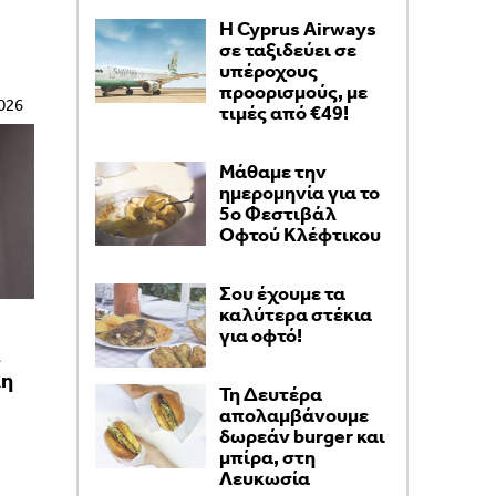
H Cyprus Airways
σε ταξιδεύει σε
υπέροχους
προορισμούς, με
026
τιμές από €49!
Μάθαμε την
ημερομηνία για το
5ο Φεστιβάλ
Οφτού Κλέφτικου
Σου έχουμε τα
καλύτερα στέκια
για οφτό!
ι
λη
Τη Δευτέρα
απολαμβάνουμε
δωρεάν burger και
μπίρα, στη
Λευκωσία