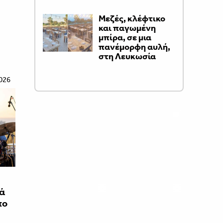
Μεζές, κλέφτικο
και παγωμένη
μπίρα, σε μια
πανέμορφη αυλή,
στη Λευκωσία
026
ιά
πο