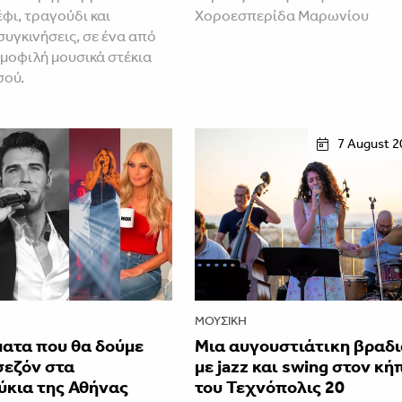
φι, τραγούδι και
Χοροεσπερίδα Μαρωνίου
συγκινήσεις, σε ένα από
ημοφιλή μουσικά στέκια
σού.
7 August 2
ΜΟΥΣΙΚΉ
ματα που θα δούμε
Μια αυγουστιάτικη βραδ
σεζόν στα
με jazz και swing στον κή
ύκια της Αθήνας
του Τεχνόπολις 20