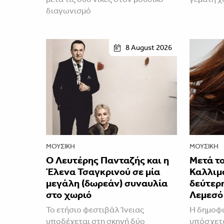
διαγωνισμό
8 August 2026
ΜΟΥΣΙΚΉ
ΜΟΥΣΙΚΉ
Ο Λευτέρης Πανταζής και η
Μετά το
Έλενα Τσαγκρινού σε μία
Καλλιμ
μεγάλη (δωρεάν) συναυλία
δεύτερ
στο χωριό
Λεμεσό
Το ετήσιο φεστιβάλ Ίνειας
H δημοφι
υποδέχεται στη σκηνή δύο
υπόσχετα