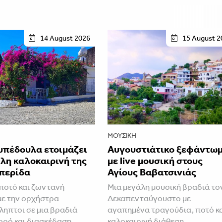
14 August 2026
15 August 2
ΜΟΥΣΙΚΉ
υπέδουλα ετοιμάζει
Αυγουστιάτικο ξεφάντω
λη καλοκαιρινή της
με live μουσική στους
περίδα
Αγίους Βαβατσινιάς
ποτό και ζωντανή
Μια μεγάλη μουσική βραδιά το
με την ορχήστρα
Δεκαπενταύγουστο με
ηπτοι σε μια βραδιά
αγαπημένα τραγούδια, ποτό κ
ορό και διασκέδαση
καλοκαιρινή διάθεση