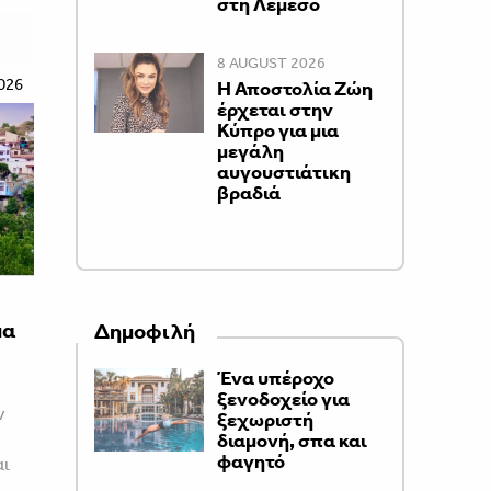
στη Λεμεσό
8 AUGUST 2026
026
Η Αποστολία Ζώη
έρχεται στην
Κύπρο για μια
μεγάλη
αυγουστιάτικη
βραδιά
μα
Δημοφιλή
Ένα υπέροχο
ξενοδοχείο για
ν
ξεχωριστή
διαμονή, σπα και
φαγητό
αι