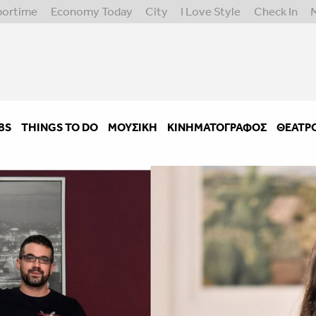
portime
Economy Today
City
I Love Style
Check In
BS
THINGS TO DO
ΜΟΥΣΙΚΉ
ΚΙΝΗΜΑΤΟΓΡΆΦΟΣ
ΘΈΑΤΡ