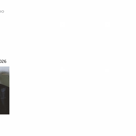
φο
026