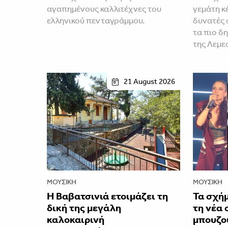
αγαπημένους καλλιτέχνες του
γεμάτη κέ
ελληνικού πενταγράμμου.
δυνατές 
τα πιο δ
της Λεμε
21 August 2026
ΜΟΥΣΙΚΉ
ΜΟΥΣΙΚΉ
Η Βαβατσινιά ετοιμάζει τη
Τα σχή
δική της μεγάλη
τη νέα 
καλοκαιρινή
μπουζο