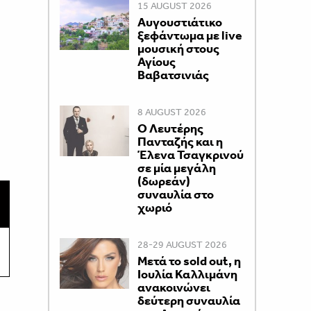
15 AUGUST 2026
Αυγουστιάτικο
ξεφάντωμα με live
μουσική στους
Αγίους
Βαβατσινιάς
8 AUGUST 2026
Ο Λευτέρης
Πανταζής και η
Έλενα Τσαγκρινού
σε μία μεγάλη
(δωρεάν)
συναυλία στο
χωριό
28-29 AUGUST 2026
Μετά το sold out, η
Ιουλία Καλλιμάνη
ανακοινώνει
δεύτερη συναυλία