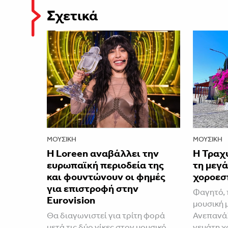
Σχετικά
ΜΟΥΣΙΚΉ
ΜΟΥΣΙΚΉ
Η Loreen αναβάλλει την
Η Τραχ
ευρωπαϊκή περιοδεία της
τη μεγά
και φουντώνουν οι φημές
χοροεσ
για επιστροφή στην
Φαγητό, 
Eurovision
μουσική 
Θα διαγωνιστεί για τρίτη φορά
Ανεπανάλ
μετά τις δύο νίκες στον μουσικό
γεμάτη χ