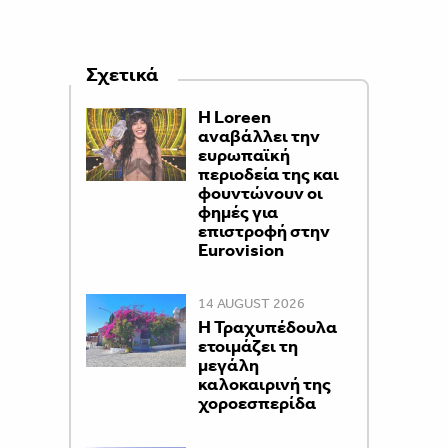
Σχετικά
Η Loreen
αναβάλλει την
ευρωπαϊκή
περιοδεία της και
φουντώνουν οι
φημές για
επιστροφή στην
Eurovision
14 AUGUST 2026
Η Τραχυπέδουλα
ετοιμάζει τη
μεγάλη
καλοκαιρινή της
χοροεσπερίδα