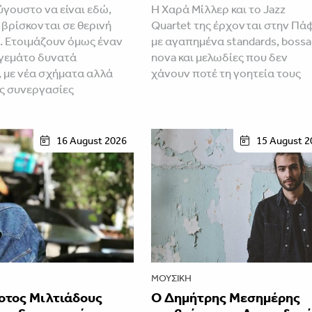
ύγουστο να είναι εδώ,
Η Χαρά Μίλλερ και το Jazz
 βρίσκονται σε θερινή
Quartet της έρχονται στην Πά
 Ετοιμάζουν όμως έναν
με αγαπημένα standards, bossa
γεμάτο δυνατά
nova και μελωδίες που δεν
 με νέα σχήματα αλλά
χάνουν ποτέ τη γοητεία τους
ές συνεργασίες
16 August 2026
15 August 2
ΜΟΥΣΙΚΉ
οτος Μιλτιάδους
Ο Δημήτρης Μεσημέρης