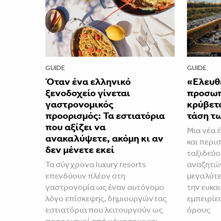
GUIDE
GUIDE
Όταν ένα ελληνικό
«Ελευθ
ξενοδοχείο γίνεται
προσωπι
γαστρονομικός
κρύβετ
προορισμός: Τα εστιατόρια
τάση τ
που αξίζει να
Μια νέα έ
ανακαλύψετε, ακόμη κι αν
και περι
δεν μένετε εκεί
ταξιδεύο
Τα σύγχρονα luxury resorts
αναζητών
επενδύουν πλέον στη
μεγαλύτε
γαστρονομία ως έναν αυτόνομο
την ευκα
λόγο επίσκεψης, δημιουργώντας
εμπειρίες
εστιατόρια που λειτουργούν ως
όρους