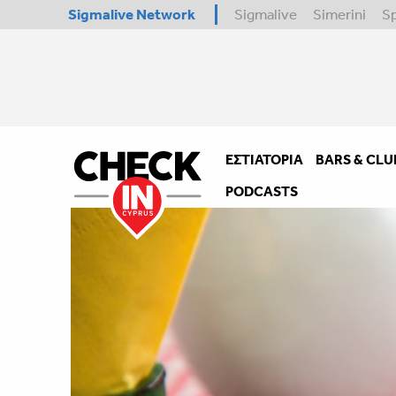
Sigmalive Network
Sigmalive
Simerini
S
ΕΣΤΙΑΤΌΡΙΑ
BARS & CLU
PODCASTS