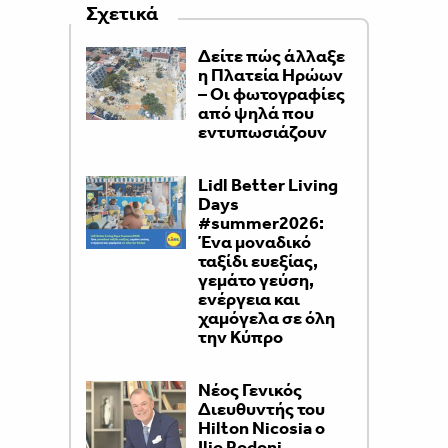
Σχετικά
Δείτε πώς άλλαξε
η Πλατεία Ηρώων
– Οι φωτογραφίες
από ψηλά που
εντυπωσιάζουν
Lidl Better Living
Days
#summer2026:
Ένα μοναδικό
ταξίδι ευεξίας,
γεμάτο γεύση,
ενέργεια και
χαμόγελα σε όλη
την Κύπρο
Νέος Γενικός
Διευθυντής του
Hilton Nicosia ο
Ilio Rodoni