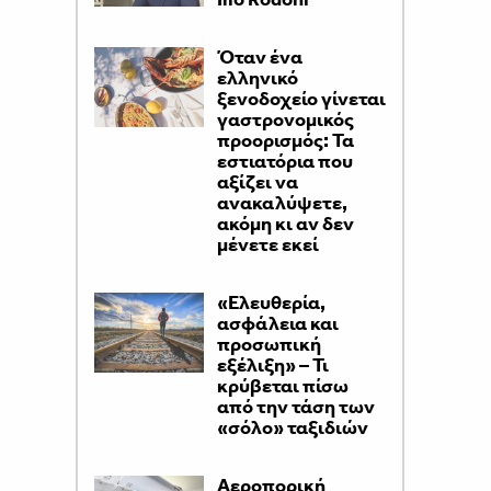
Όταν ένα
ελληνικό
ξενοδοχείο γίνεται
γαστρονομικός
προορισμός: Τα
εστιατόρια που
αξίζει να
ανακαλύψετε,
ακόμη κι αν δεν
μένετε εκεί
«Ελευθερία,
ασφάλεια και
προσωπική
εξέλιξη» – Τι
κρύβεται πίσω
από την τάση των
«σόλο» ταξιδιών
Αεροπορική