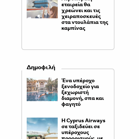
εταιρεία θα
χρεώνει και τις
χειραποσκευές
στα ντουλάπια της
καμπίνας
Δημοφιλή
Ένα υπέροχο
ξενοδοχείο για
ξεχωριστή
διαμονή, σπα και
φαγητό
H Cyprus Airways
σε ταξιδεύει σε
υπέροχους
προορισμούς, με