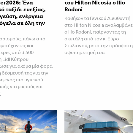
r2026: Ένα
του Hilton Nicosia ο Ilio
ό ταξίδι ευεξίας,
Rodoni
γεύση, ενέργεια
Καθήκοντα Γενικού Διευθυντή
όγελα σε όλη την
στο Hilton Nicosia αναλαμβάνε
ο Ilio Rodoni, παίρνοντας τη
ορισμούς, πάνω από
σκυτάλη από τον κ. Εύρο
μμετέχοντες και
Στυλιανού, μετά την πρόσφατη
ερες από 3.500
αφυπηρέτησή του.
η Lidl Κύπρου
ωσε για ακόμα μία φορά
ή δέσμευσή της για την
 ενός πιο υγιεινού
ωής για μικρούς και
ς