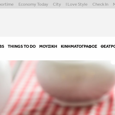
portime
Economy Today
City
I Love Style
Check In
BS
THINGS TO DO
ΜΟΥΣΙΚΉ
ΚΙΝΗΜΑΤΟΓΡΆΦΟΣ
ΘΈΑΤΡ