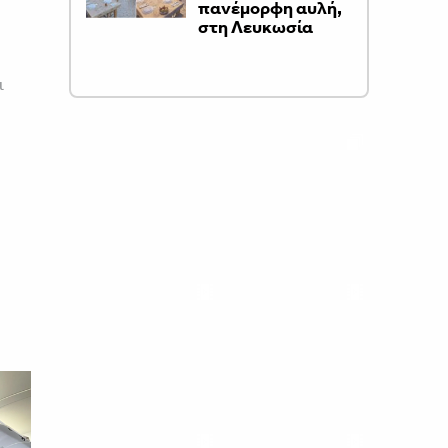
πανέμορφη αυλή,
στη Λευκωσία
ι