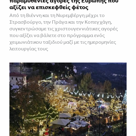
παραμυθένιες αγορές της Ευρώπης που
αξίζει να επισκεφθείς φέτος
Από τη Βιέννη και τη Νυρεμβέργη μέχρι το
Στρασβούργο, την Πράγα και την Κοπεγχάγη,
συγκεντρώσαμε τις χριστουγεννιάτικες αγορές
που αξίζει να βάλετε στο πρόγραμμα ενός
χειμωνιάτικου ταξιδιού μαζί με τις ημερομηνίες
λειτουργίας τους