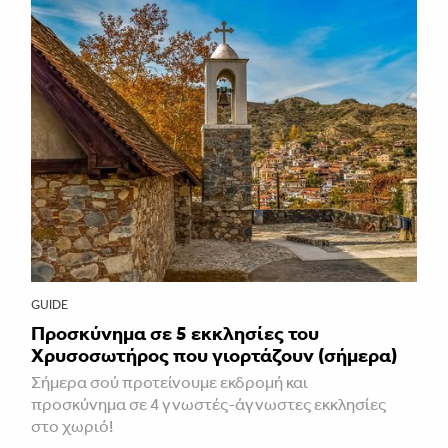
GUIDE
Προσκύνημα σε 5 εκκλησίες του
Χρυσοσωτήρος που γιορτάζουν (σήμερα)
Σήμερα σού προτείνουμε εκδρομή και
προσκύνημα σε 4 γνωστές-άγνωστες εκκλησίες
στο χωριό!