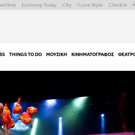
portime
Economy Today
City
I Love Style
Check In
BS
THINGS TO DO
ΜΟΥΣΙΚΉ
ΚΙΝΗΜΑΤΟΓΡΆΦΟΣ
ΘΈΑΤΡ