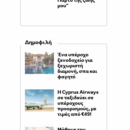
Πάρτυ της ζωής
μου"
Δημοφιλή
Ένα υπέροχο
ξενοδοχείο για
ξεχωριστή
διαμονή, σπα και
φαγητό
H Cyprus Airways
σε ταξιδεύει σε
υπέροχους
προορισμούς, με
τιμές από €49!
Μάθαμε την