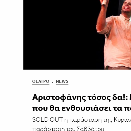
ΘΈΑΤΡΟ
,
NEWS
Αριστοφάνης τόσος δα!:
που θα ενθουσιάσει τα π
SOLD OUT η παράσταση της Κυριακής
παράσταση του Σαββάτου