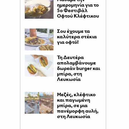
ημερομηνία για το
5ο Φεστιβάλ
Οφτού Κλέφτικου
Σου έχουμε τα
καλύτερα στέκια
για οφτό!
Τη Δευτέρα
απολαμβάνουμε
δωρεάν burger και
μπίρα, στη
Λευκωσία
Μεζές, κλέφτικο
και παγωμένη
μπίρα, σε μια
πανέμορφη αυλή,
στη Λευκωσία