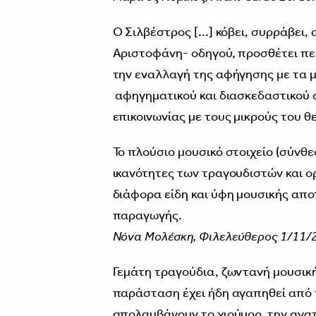
Ο Σιλβέστρος [...] κόβει, συρράβει,
Αριστοφάνη- οδηγού, προσθέτει πεζ
την εναλλαγή της αφήγησης με τα μ
αφηγηματικού και διασκεδαστικού σ
επικοινωνίας με τους μικρούς του θ
Το πλούσιο μουσικό στοιχείο (σύνθε
ικανότητες των τραγουδιστών και ο
διάφορα είδη και ύφη μουσικής απο
παραγωγής.
Νόνα Μολέσκη, Φιλελεύθερος 1/11
Γεμάτη τραγούδια, ζωντανή μουσική
παράσταση έχει ήδη αγαπηθεί από τ
απολαμβάνουν το χιούμορ, την ανα