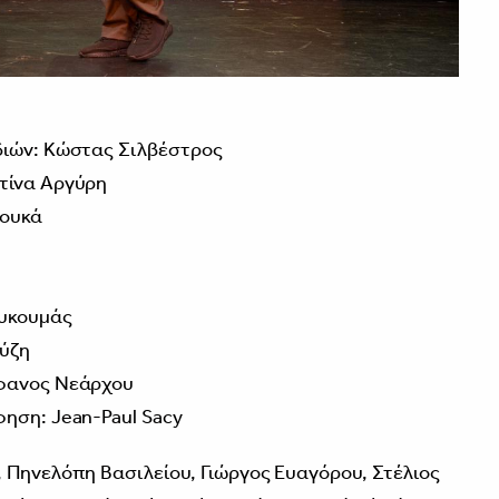
διών: Κώστας Σιλβέστρος
τίνα Αργύρη
λουκά
ουκουμάς
ύζη
τέφανος Νεάρχου
ηση: Jean-Paul Sacy
, Πηνελόπη Βασιλείου, Γιώργος Ευαγόρου, Στέλιος