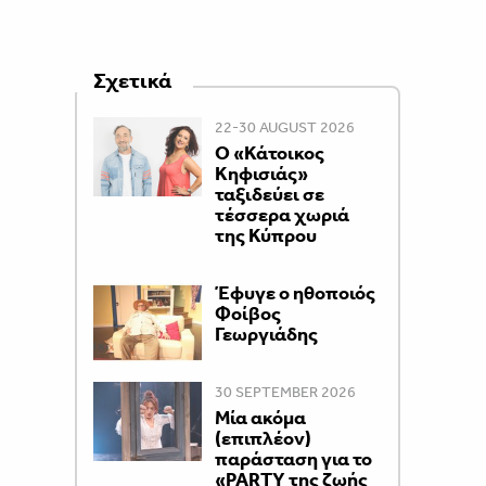
Σχετικά
22-30 AUGUST 2026
Ο «Κάτοικος
Κηφισιάς»
ταξιδεύει σε
τέσσερα χωριά
της Κύπρου
Έφυγε ο ηθοποιός
Φοίβος
Γεωργιάδης
30 SEPTEMBER 2026
Μία ακόμα
(επιπλέον)
παράσταση για το
«PARTY της ζωής