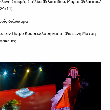
Ελένη Σιδερά, Στέλλα Φιλιππίδου, Μαρία Φιλίππου/
29/11)
ωρίς διάλειμμα
, τον Πέτρο Κουρτελλάρη και τη Φωτεινή Μάτση
τασκευές.