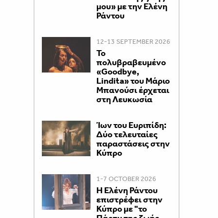
μου» με την Ελένη
Ράντου
12-13 SEPTEMBER 2026
Το
πολυβραβευμένο
«Goodbye,
Lindita» του Μάριο
Μπανούσι έρχεται
στη Λευκωσία
Ίων του Ευριπίδη:
Δύο τελευταίες
παραστάσεις στην
Κύπρο
1-7 OCTOBER 2026
H Ελένη Ράντου
επιστρέφει στην
Κύπρο με "το