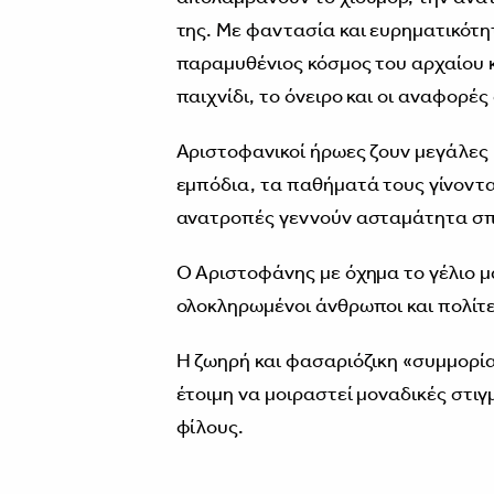
της. Με φαντασία και ευρηματικότη
παραμυθένιος κόσμος του αρχαίου 
παιχνίδι, το όνειρο και οι αναφορέ
Αριστοφανικοί ήρωες ζουν μεγάλες κ
εμπόδια, τα παθήματά τους γίνοντα
ανατροπές γεννούν ασταμάτητα σπ
Ο Αριστοφάνης με όχημα το γέλιο μά
ολοκληρωμένοι άνθρωποι και πολίτε
Η ζωηρή και φασαριόζικη «συμμορί
έτοιμη να μοιραστεί μοναδικές στιγ
φίλους.