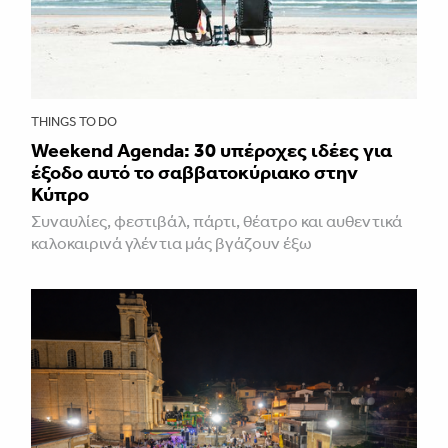
THINGS TO DO
Weekend Agenda: 30 υπέροχες ιδέες για
έξοδο αυτό το σαββατοκύριακο στην
Κύπρο
Συναυλίες, φεστιβάλ, πάρτι, θέατρο και αυθεντικά
καλοκαιρινά γλέντια μάς βγάζουν έξω