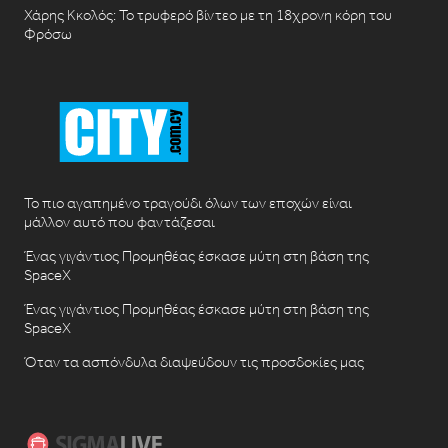
Χάρης Κκολός: Το τρυφερό βίντεο με τη 18χρονη κόρη του
Φρόσω
Το πιο αγαπημένο τραγούδι όλων των εποχών είναι
μάλλον αυτό που φαντάζεσαι
Ένας γιγάντιος Προμηθέας έσκασε μύτη στη βάση της
SpaceX
Ένας γιγάντιος Προμηθέας έσκασε μύτη στη βάση της
SpaceX
Όταν τα ασπόνδυλα διαψεύδουν τις προσδοκίες μας