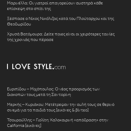
Μαρινέλλα: Οι γιατροί απαγορεύουν αυστηρά κάθε
επίσκεψη στο σπίτι της
Ξέσπασε ο Νίκος Νικόλιζας κατά του Πλούταρχου και της
Θεοδωρίδου
Χρυσά Βατόμουρα: Δείτε ποιες είναι οι χειρότερες ταινίες
της χρονιάς που πέρασε
Ευριπίδου – Μιχόπουλος: Ο νέος προορισμός των
διακοπών τους μετά τη Σαντορίνη
Μερκής – Κυριάκου: Μετέτρεψαν την αυλή τους σε θερινό
σινεμά για τα παιδιά τους [εικόνες & βίντεο]
Τσουρούλλης – Γιολίτη: Καλοκαιρινή «απόδραση» στην
California [εικόνες]