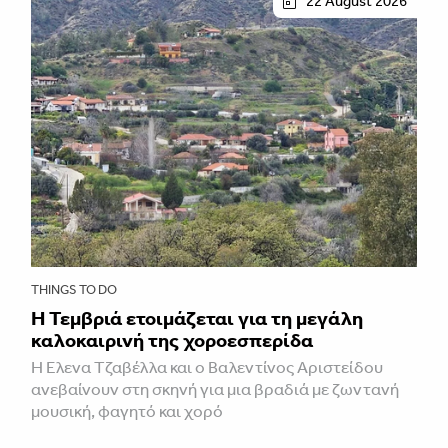
22 August 2026
THINGS TO DO
Η Τεμβριά ετοιμάζεται για τη μεγάλη
καλοκαιρινή της χοροεσπερίδα
Η Έλενα Τζαβέλλα και ο Βαλεντίνος Αριστείδου
ανεβαίνουν στη σκηνή για μια βραδιά με ζωντανή
μουσική, φαγητό και χορό