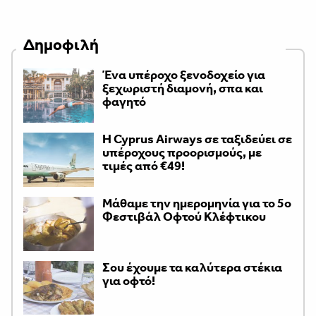
Δημοφιλή
Ένα υπέροχο ξενοδοχείο για
ξεχωριστή διαμονή, σπα και
φαγητό
H Cyprus Airways σε ταξιδεύει σε
υπέροχους προορισμούς, με
τιμές από €49!
Μάθαμε την ημερομηνία για το 5ο
Φεστιβάλ Οφτού Κλέφτικου
Σου έχουμε τα καλύτερα στέκια
για οφτό!