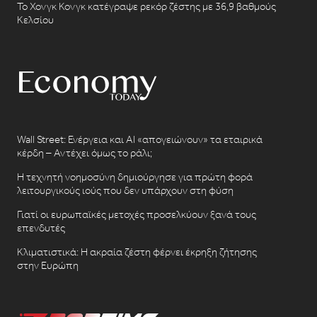
Το Χονγκ Κονγκ κατέγραψε ρεκόρ ζέστης με 36,9 βαθμούς
Κελσίου
Wall Street: Ενέργεια και AI «απογειώνουν» τα εταιρικά
κέρδη – Αντέχει όμως το ράλι;
Η τεχνητή νοημοσύνη δημιούργησε για πρώτη φορά
λειτουργικούς ιούς που δεν υπάρχουν στη φύση
Γιατί οι ευρωπαϊκές μετοχές προσελκύουν ξανά τους
επενδυτές
Κλιματιστικά: Η ακραία ζέστη φέρνει έκρηξη ζήτησης
στην Ευρώπη