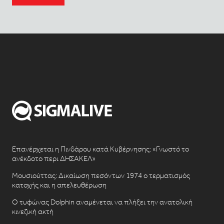
Επανέρχεται η Πινδάρου κατά Κυβέρνησης: «Γνωστό το
ανέκδοτο περι ΔΗΣΑΚΕΛ»
Μουσιούττας: Δικαίωση πεσόντων 1974 ο τερματισμός
κατοχής και η απελευθέρωση
Ο τυφώνας Dolphin αναμένεται να πλήξει την ανατολική
κινεζική ακτή