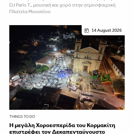
DJ Paris T., μουσική και χορό στην ατμοσφαιρική
Πλατεία Μουσείου
14 August 2026
THINGS TO DO
Η μεγάλη Χοροεσπερίδα του Κορμακίτη
επιστρέφει τον Δεκαπενταύγουστο