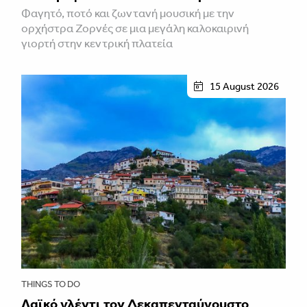
Φαγητό, ποτό και ζωντανή μουσική με την
ορχήστρα Ζορνές σε μια μεγάλη καλοκαιρινή
γιορτή στην κεντρική πλατεία
15 August 2026
THINGS TO DO
Λαϊκό γλέντι τον Δεκαπενταύγουστο