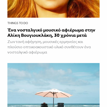
THINGS TO DO
Ένα νοσταλγικό μουσικό αφιέρωμα στην
Αλίκη Βουγιουκλάκη, 30 χρόνια μετά
Ζωντανή αφήγηση, μουσικές ερμηνείες και
πλούσιο οπτικοακουστικό υλικό συνθέτουν ένα
νοσταλγικό αφιέρωμα