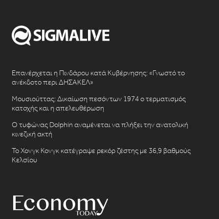
Επανέρχεται η Πινδάρου κατά Κυβέρνησης: «Γνωστό το
ανέκδοτο περι ΔΗΣΑΚΕΛ»
Μουσιούττας: Δικαίωση πεσόντων 1974 ο τερματισμός
κατοχής και η απελευθέρωση
Ο τυφώνας Dolphin αναμένεται να πλήξει την ανατολική
κινεζική ακτή
Το Χονγκ Κονγκ κατέγραψε ρεκόρ ζέστης με 36,9 βαθμούς
Κελσίου