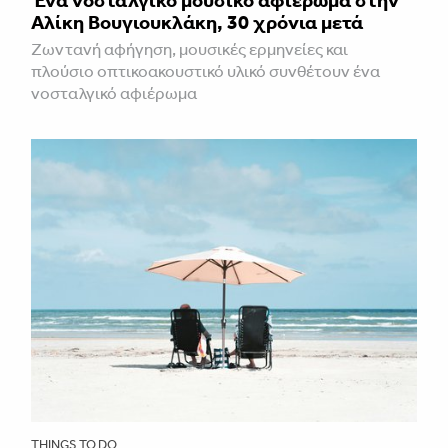
Αλίκη Βουγιουκλάκη, 30 χρόνια μετά
Ζωντανή αφήγηση, μουσικές ερμηνείες και
πλούσιο οπτικοακουστικό υλικό συνθέτουν ένα
νοσταλγικό αφιέρωμα
THINGS TO DO