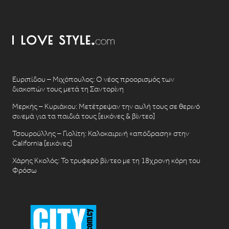
Ευριπίδου – Μιχόπουλος: Ο νέος προορισμός των
διακοπών τους μετά τη Σαντορίνη
Μερκής – Κυριάκου: Μετέτρεψαν την αυλή τους σε θερινό
σινεμά για τα παιδιά τους [εικόνες & βίντεο]
Τσουρούλλης – Γιολίτη: Καλοκαιρινή «απόδραση» στην
California [εικόνες]
Χάρης Κκολός: Το τρυφερό βίντεο με τη 18χρονη κόρη του
Φρόσω