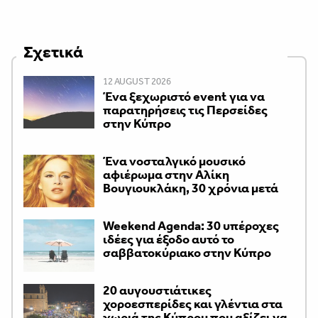
Σχετικά
12 AUGUST 2026
Ένα ξεχωριστό event για να
παρατηρήσεις τις Περσείδες
στην Κύπρο
Ένα νοσταλγικό μουσικό
αφιέρωμα στην Αλίκη
Βουγιουκλάκη, 30 χρόνια μετά
Weekend Agenda: 30 υπέροχες
ιδέες για έξοδο αυτό το
σαββατοκύριακο στην Κύπρο
20 αυγουστιάτικες
χοροεσπερίδες και γλέντια στα
χωριά της Κύπρου που αξίζει να