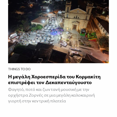
THINGS TO DO
Η μεγάλη Χοροεσπερίδα του Κορμακίτη
επιστρέφει τον Δεκαπενταύγουστο
Φαγητό, ποτό και ζωντανή μουσική με την
ορχήστρα Ζορνές σε μια μεγάλη καλοκαιρινή
γιορτή στην κεντρική πλατεία