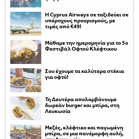
H Cyprus Airways σε ταξιδεύει σε
υπέροχους προορισμούς, με
τιμές από €49!
Μάθαμε την ημερομηνία για το 5ο
Φεστιβάλ Οφτού Κλέφτικου
Σου έχουμε τα καλύτερα στέκια
για οφτό!
Τη Δευτέρα απολαμβάνουμε
δωρεάν burger και μπίρα, στη
Λευκωσία
Μεζές, κλέφτικο και παγωμένη
μπίρα, σε μια πανέμορφη αυλή,