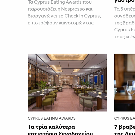
Τα Cyprus Eating Awards που
παρουσιάζει η Nespresso και
Τα 5 υπέ
διοργανώνει το Check In Cyprus,
συνόδευσ
επιστρέφουν καινοτομώντας
της βραδ
Cyprus E
τους κι έ
CYPRUS EATING AWARDS
CYPRUS E
Τα τρία καλύτερα
7 βραβ
εστιατόρια ξενοδοχείου
της Λευ