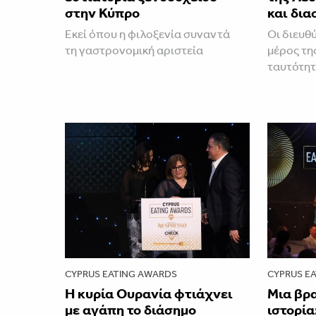
στην Κύπρο
και δι
Εκεί όπου η φιλοξενία συναντά
Οι διευθ
τη γαστρονομική αριστεία
μέρος τη
ταυτότητ
CYPRUS EATING AWARDS
CYPRUS E
Η κυρία Ουρανία φτιάχνει
Μια βρ
με αγάπη το διάσημο
ιστορία