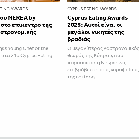
ATING AWARDS
CYPRUS EATING AWARDS
του NEREA by
Cyprus Eating Awards
στο επίκεντρο της
2025: Aυτοί είναι οι
αστρονομικής
μεγάλοι νικητές της
βραδιάς
κε Young Chef of the
Ο μεγαλύτερος γαστρονομικό
 στα 21α Cyprus Eating
θεσμός της Κύπρου, που
παρουσίασε η Nespresso,
επιβράβευσε τους κορυφαίους
της εστίαση