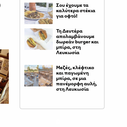
)
Σου έχουμε τα
καλύτερα στέκια
για οφτό!
Τη Δευτέρα
απολαμβάνουμε
δωρεάν burger και
μπίρα, στη
Λευκωσία
Μεζές, κλέφτικο
και παγωμένη
μπίρα, σε μια
πανέμορφη αυλή,
στη Λευκωσία