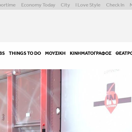
portime
Economy Today
City
I Love Style
Check In
BS
THINGS TO DO
ΜΟΥΣΙΚΉ
ΚΙΝΗΜΑΤΟΓΡΆΦΟΣ
ΘΈΑΤΡ