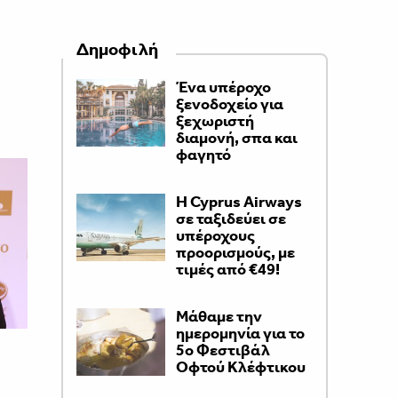
Δημοφιλή
Ένα υπέροχο
ξενοδοχείο για
ξεχωριστή
διαμονή, σπα και
φαγητό
H Cyprus Airways
σε ταξιδεύει σε
υπέροχους
προορισμούς, με
τιμές από €49!
Μάθαμε την
ημερομηνία για το
5ο Φεστιβάλ
Οφτού Κλέφτικου