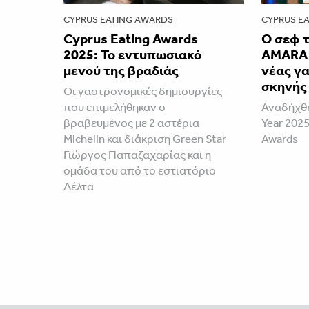
CYPRUS EATING AWARDS
CYPRUS E
Cyprus Eating Awards
Ο σεφ 
2025: Το εντυπωσιακό
AMARA 
μενού της βραδιάς
νέας γ
σκηνής
Οι γαστρονομικές δημιουργίες
που επιμελήθηκαν ο
Αναδήχθη
βραβευμένος με 2 αστέρια
Year 2025
Michelin και διάκριση Green Star
Awards
Γιώργος Παπαζαχαρίας και η
ομάδα του από το εστιατόριο
Δέλτα