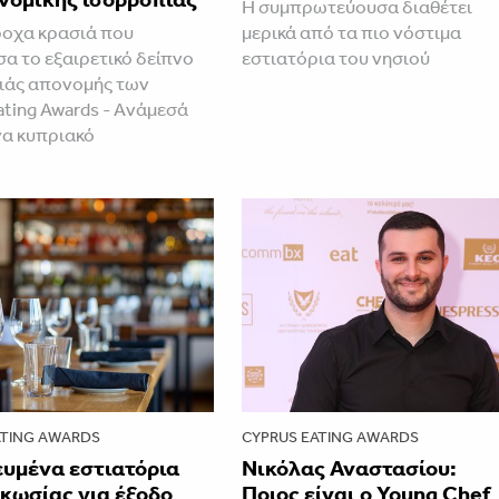
Η συμπρωτεύουσα διαθέτει
ροχα κρασιά που
μερικά από τα πιο νόστιμα
α το εξαιρετικό δείπνο
εστιατόρια του νησιού
ιάς απονομής των
ating Awards - Aνάμεσά
να κυπριακό
ATING AWARDS
CYPRUS EATING AWARDS
ευμένα εστιατόρια
Νικόλας Αναστασίου:
κωσίας για έξοδο
Ποιος είναι ο Young Chef