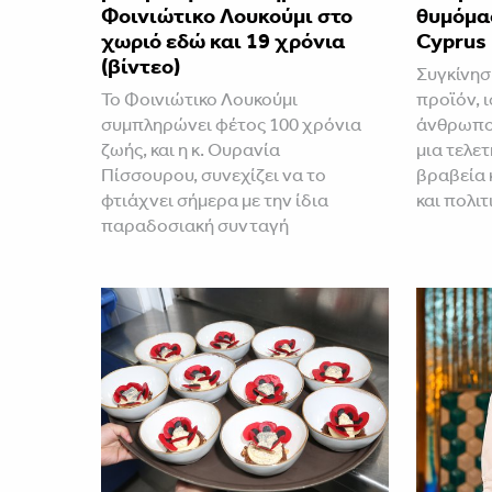
Φοινιώτικο Λουκούμι στο
θυμόμα
χωριό εδώ και 19 χρόνια
Cyprus 
(βίντεο)
Συγκίνηση
Το Φοινιώτικο Λουκούμι
προϊόν, ι
συμπληρώνει φέτος 100 χρόνια
άνθρωποι
ζωής, και η κ. Ουρανία
μια τελε
Πίσσουρου, συνεχίζει να το
βραβεία κ
φτιάχνει σήμερα με την ίδια
και πολιτ
παραδοσιακή συνταγή