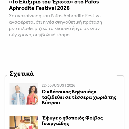
«Το Ελιξίριο του Έρωτα» στο Pafos
Aphrodite Festival 2026
Σε ανακοίνωση του Pafos Aphrodite Festival
αναφέρεται ότι η νέα σκηνοθετική πρόταση
μεταπλάθει ριζικά το κλασικό έργο σε έναν
σύγχρονο, συμβολικό κόσμο
Σχετικά
22-30 AUGUST 2026
Ο «Κάτοικος Κηφισιάς»
ταξιδεύει σε τέσσερα χωριά της
Κύπρου
Έφυγε ο ηθοποιός Φοίβος
Γεωργιάδης