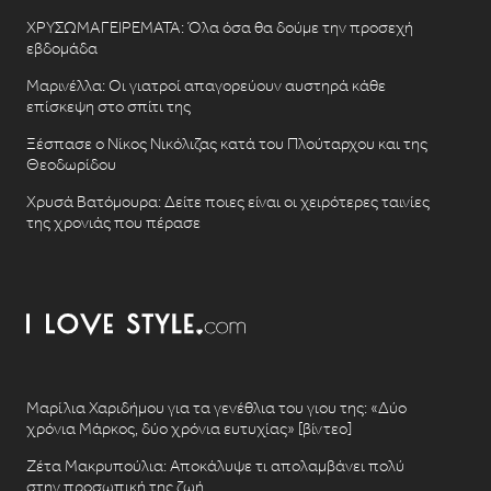
ΧΡΥΣΩΜΑΓΕΙΡΕΜΑΤΑ: Όλα όσα θα δούμε την προσεχή
εβδομάδα
Μαρινέλλα: Οι γιατροί απαγορεύουν αυστηρά κάθε
επίσκεψη στο σπίτι της
Ξέσπασε ο Νίκος Νικόλιζας κατά του Πλούταρχου και της
Θεοδωρίδου
Χρυσά Βατόμουρα: Δείτε ποιες είναι οι χειρότερες ταινίες
της χρονιάς που πέρασε
Μαρίλια Χαριδήμου για τα γενέθλια του γιου της: «Δύο
χρόνια Μάρκος, δύο χρόνια ευτυχίας» [βίντεο]
Ζέτα Μακρυπούλια: Αποκάλυψε τι απολαμβάνει πολύ
στην προσωπική της ζωή