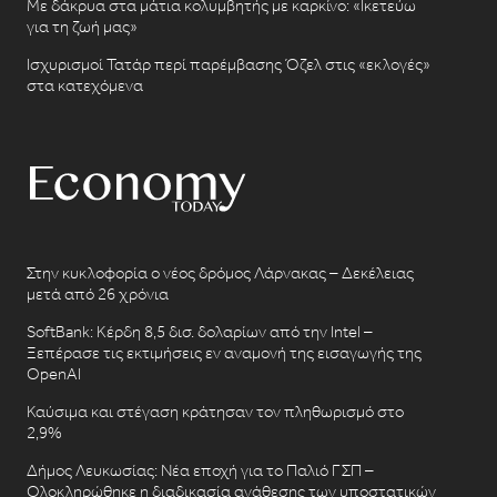
Με δάκρυα στα μάτια κολυμβητής με καρκίνο: «Ικετεύω
για τη ζωή μας»
Ισχυρισμοί Τατάρ περί παρέμβασης Όζελ στις «εκλογές»
στα κατεχόμενα
Στην κυκλοφορία ο νέος δρόμος Λάρνακας – Δεκέλειας
μετά από 26 χρόνια
SoftBank: Κέρδη 8,5 δισ. δολαρίων από την Intel –
Ξεπέρασε τις εκτιμήσεις εν αναμονή της εισαγωγής της
OpenAI
Καύσιμα και στέγαση κράτησαν τον πληθωρισμό στο
2,9%
Δήμος Λευκωσίας: Νέα εποχή για το Παλιό ΓΣΠ –
Ολοκληρώθηκε η διαδικασία ανάθεσης των υποστατικών