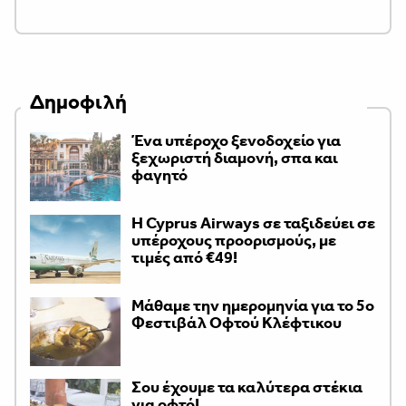
Δημοφιλή
Ένα υπέροχο ξενοδοχείο για
ξεχωριστή διαμονή, σπα και
φαγητό
H Cyprus Airways σε ταξιδεύει σε
υπέροχους προορισμούς, με
τιμές από €49!
Μάθαμε την ημερομηνία για το 5ο
Φεστιβάλ Οφτού Κλέφτικου
Σου έχουμε τα καλύτερα στέκια
για οφτό!