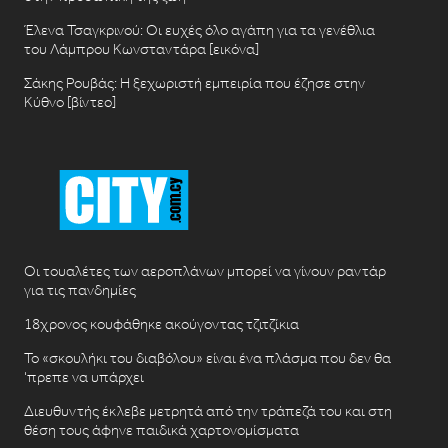
Έλενα Τσαγκρινού: Οι ευχές όλο αγάπη για τα γενέθλια
του Λάμπρου Κωνσταντάρα [εικόνα]
Σάκης Ρουβάς: Η ξεχωριστή εμπειρία που έζησε στην
Κύθνο [βίντεο]
Οι τουαλέτες των αεροπλάνων μπορεί να γίνουν ραντάρ
για τις πανδημίες
18χρονος κουφάθηκε ακούγοντας τζιτζίκια
Το «σκουλήκι του διαβόλου» είναι ένα πλάσμα που δεν θα
‘πρεπε να υπάρχει
Διευθυντής έκλεβε μετρητά από την τράπεζά του και στη
θέση τους άφηνε παιδικά χαρτονομίσματα