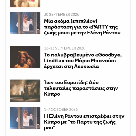
30 SEPTEMBER 2026
Μία ακόμα (επιπλέον)
παράσταση για το «PARTY της
ζωής μου» με την Ελένη Ράντου
12-13 SEPTEMBER 2026
Το πολυβραβευμένο «Goodbye,
Lindita» του Μάριο Μπανούσι
έρχεται στη Λευκωσία
Ίων του Ευριπίδη: Δύο
τελευταίες παραστάσεις στην
Κύπρο
1-7 OCTOBER 2026
H Ελένη Ράντου επιστρέφει στην
Κύπρο με "το Πάρτυ της ζωής
μου"