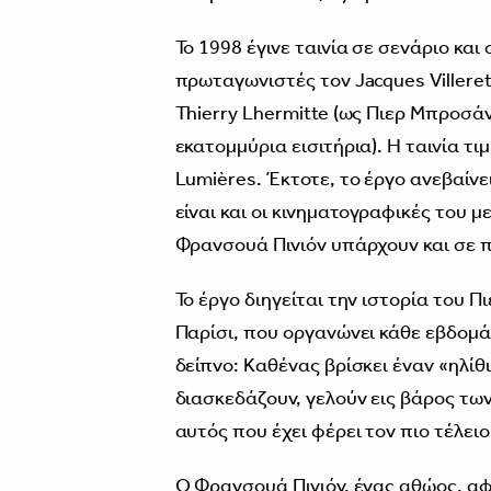
Το 1998 έγινε ταινία σε σενάριο και
πρωταγωνιστές τον Jacques Villeret
Thierry Lhermitte (ως Πιερ Μπροσάν
εκατομμύρια εισιτήρια). Η ταινία τι
Lumières. Έκτοτε, το έργο ανεβαίν
είναι και οι κινηματογραφικές του 
Φρανσουά Πινιόν υπάρχουν και σε 
Το έργο διηγείται την ιστορία του 
Παρίσι, που οργανώνει κάθε εβδομά
δείπνο: Καθένας βρίσκει έναν «ηλίθι
διασκεδάζουν, γελούν εις βάρος τω
αυτός που έχει φέρει τον πιο τέλειο
Ο Φρανσουά Πινιόν, ένας αθώος, αφ