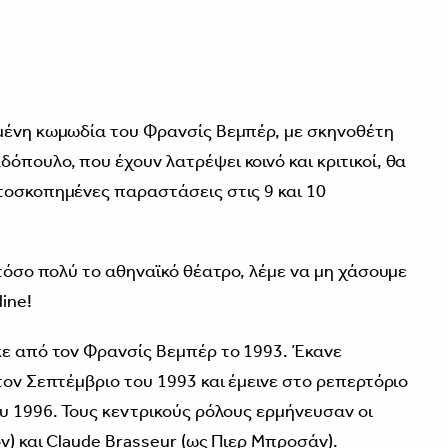
0
υμένη κωμωδία του Φρανσίς Βεμπέρ, με σκηνοθέτη
πουλο, που έχουν λατρέψει κοινό και κριτικοί, θα
τοσκοπημένες παραστάσεις στις 9 και 10
 τόσο πολύ το αθηναϊκό θέατρο, λέμε να μη χάσουμε
line!
κε από τον Φρανσίς Βεμπέρ το 1993. Έκανε
τον Σεπτέμβριο του 1993 και έμεινε στο ρεπερτόριο
υ 1996. Τους κεντρικούς ρόλους ερμήνευσαν οι
ν) και Claude Brasseur (ως Πιερ Μπροσάν).