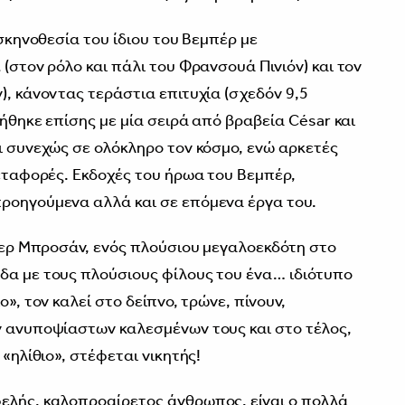
 σκηνοθεσία του ίδιου του Βεμπέρ με
 (στον ρόλο και πάλι του Φρανσουά Πινιόν) και τον
), κάνοντας τεράστια επιτυχία (σχεδόν 9,5
μήθηκε επίσης με μία σειρά από βραβεία César και
ει συνεχώς σε ολόκληρο τον κόσμο, ενώ αρκετές
μεταφορές. Εκδοχές του ήρωα του Βεμπέρ,
προηγούμενα αλλά και σε επόμενα έργα του.
Πιερ Μπροσάν, ενός πλούσιου μεγαλοεκδότη στο
δα με τους πλούσιους φίλους του ένα… ιδιότυπο
ο», τον καλεί στο δείπνο, τρώνε, πίνουν,
ν ανυποψίαστων καλεσμένων τους και στο τέλος,
 «ηλίθιο», στέφεται νικητής!
ελής, καλοπροαίρετος άνθρωπος, είναι ο πολλά