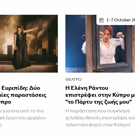
1-7 October 2
ΘΈΑΤΡΟ
 Ευριπίδη: Δύο
H Ελένη Ράντου
αίες παραστάσεις
επιστρέφει στην Κύπρο μ
ύπρο
"το Πάρτυ της ζωής μου"
ι για ένα από το πιο
Η παράσταση που συγκίνησε
ικά έργα του αρχαίου
χιλιάδες θεατές επιστρέφει γι
ς
τελευταία φορά στην Κύπρο!