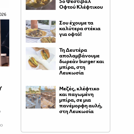
5ο Φεστιβάλ
Οφτού Κλέφτικου
026
Σου έχουμε τα
καλύτερα στέκια
για οφτό!
Τη Δευτέρα
απολαμβάνουμε
δωρεάν burger και
μπίρα, στη
Λευκωσία
Y
Μεζές, κλέφτικο
και παγωμένη
μπίρα, σε μια
πανέμορφη αυλή,
ο
στη Λευκωσία
ρο