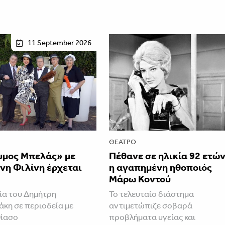
11 September 2026
ΘΈΑΤΡΟ
υμος Μπελάς» με
Πέθανε σε ηλικία 92 ετώ
νη Φιλίνη έρχεται
η αγαπημένη ηθοποιός
Μάρω Κοντού
α του Δημήτρη
Το τελευταίο διάστημα
άκη σε περιοδεία με
αντιμετώπιζε σοβαρά
θίασο
προβλήματα υγείας και