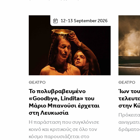
12-13 September 2026
ΘΈΑΤΡΟ
ΘΈΑΤΡΟ
Το πολυβραβευμένο
Ίων του
«Goodbye, Lindita» του
τελευτ
Μάριο Μπανούσι έρχεται
στην Κ
στη Λευκωσία
Πρόκειτα
Η παράσταση που συγκλόνισε
αινιγματ
κοινό και κριτικούς σε όλο τον
δράματο
κόσμο παρουσιάζεται στο