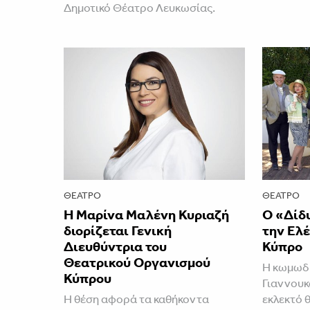
Δημοτικό Θέατρο Λευκωσίας.
ΘΈΑΤΡΟ
ΘΈΑΤΡΟ
Η Μαρίνα Μαλένη Κυριαζή
Ο «Δίδ
διορίζεται Γενική
την Ελέ
Διευθύντρια του
Κύπρο
Θεατρικού Οργανισμού
Η κωμωδί
Κύπρου
Γιαννουκ
Η θέση αφορά τα καθήκοντα
εκλεκτό 