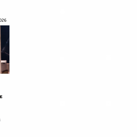
026
ε
α