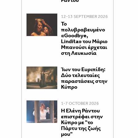
Ράντου
12-13 SEPTEMBER 2026
Το
πολυβραβευμένο
«Goodbye,
Lindita» του Μάριο
Μπανούσι έρχεται
στη Λευκωσία
Ίων του Ευριπίδη:
Δύο τελευταίες
παραστάσεις στην
Κύπρο
1-7 OCTOBER 2026
H Ελένη Ράντου
επιστρέφει στην
Κύπρο με "το
Πάρτυ της ζωής
μου"