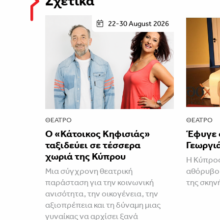
Σχετικά
22-30 August 2026
ΘΈΑΤΡΟ
ΘΈΑΤΡΟ
Ο «Κάτοικος Κηφισιάς»
Έφυγε 
ταξιδεύει σε τέσσερα
Γεωργι
χωριά της Κύπρου
Η Κύπρος
Μια σύγχρονη θεατρική
αθόρυβο 
παράσταση για την κοινωνική
της σκην
ανισότητα, την οικογένεια, την
αξιοπρέπεια και τη δύναμη μιας
γυναίκας να αρχίσει ξανά