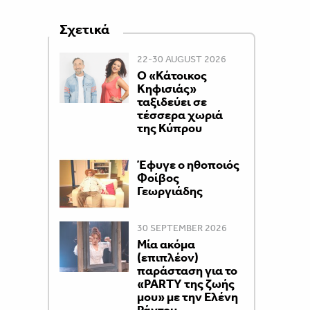
Σχετικά
22-30 AUGUST 2026
Ο «Κάτοικος
Κηφισιάς»
ταξιδεύει σε
τέσσερα χωριά
της Κύπρου
Έφυγε ο ηθοποιός
Φοίβος
Γεωργιάδης
30 SEPTEMBER 2026
Μία ακόμα
(επιπλέον)
παράσταση για το
«PARTY της ζωής
μου» με την Ελένη