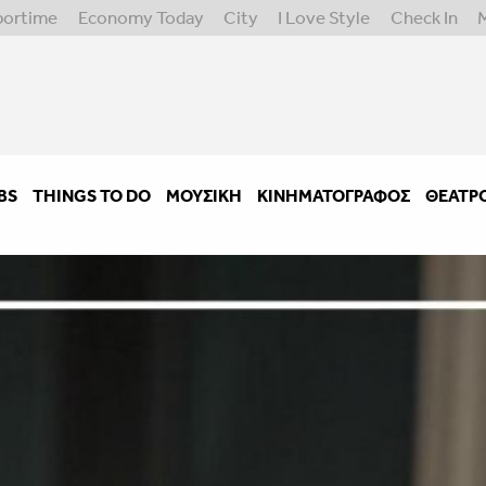
portime
Economy Today
City
I Love Style
Check In
BS
THINGS TO DO
ΜΟΥΣΙΚΉ
ΚΙΝΗΜΑΤΟΓΡΆΦΟΣ
ΘΈΑΤΡ