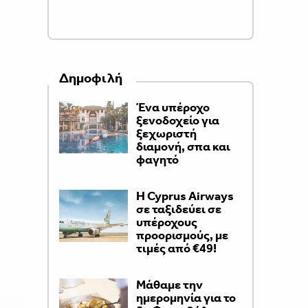
Δημοφιλή
Ένα υπέροχο
ξενοδοχείο για
ξεχωριστή
διαμονή, σπα και
φαγητό
H Cyprus Airways
σε ταξιδεύει σε
υπέροχους
προορισμούς, με
τιμές από €49!
Μάθαμε την
ημερομηνία για το