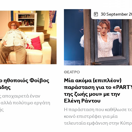
30 September 2
ΘΈΑΤΡΟ
ο ηθοποιός Φοίβος
Μία ακόμα (επιπλέον)
άδης
παράσταση για το «PART
της ζωής μου» με την
 αποχαιρετά έναν
Ελένη Ράντου
αλλά πολύτιμο εργάτη
ής
Η παράσταση που καθήλωσε τ
κοινό επιστρέφει για μία
τελευταία εμφάνιση στην Κύπ