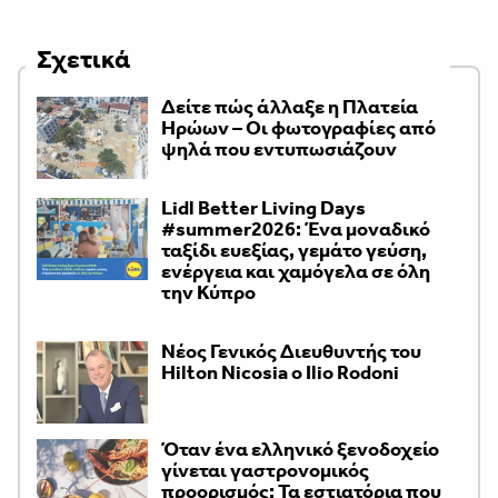
Σχετικά
Δείτε πώς άλλαξε η Πλατεία
Ηρώων – Οι φωτογραφίες από
ψηλά που εντυπωσιάζουν
Lidl Better Living Days
#summer2026: Ένα μοναδικό
ταξίδι ευεξίας, γεμάτο γεύση,
ενέργεια και χαμόγελα σε όλη
την Κύπρο
Νέος Γενικός Διευθυντής του
Hilton Nicosia ο Ilio Rodoni
Όταν ένα ελληνικό ξενοδοχείο
γίνεται γαστρονομικός
προορισμός: Τα εστιατόρια που