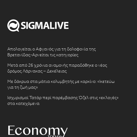
Απολογείται ο Αφγανός για τη δολοφονία της
Βρετανίδας-Αρνείται τις κατηγορίες
Μετά από 26 χρόνια αναμονής παραδόθηκε ο νέος
δρόμος Λάρνακας – Δεκέλειας
Με δάκρυα στα μάτια κολυμβητής με καρκίνο: «Ικετεύω
για τη ζωή μας»
Ισχυρισμοί Τατάρ περί παρέμβασης Όζελ στις «εκλογές»
στα κατεχόμενα