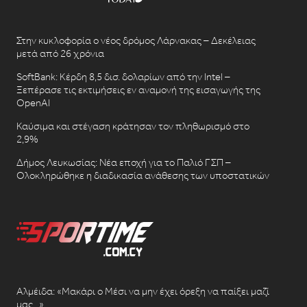
Στην κυκλοφορία ο νέος δρόμος Λάρνακας – Δεκέλειας
μετά από 26 χρόνια
SoftBank: Κέρδη 8,5 δισ. δολαρίων από την Intel –
Ξεπέρασε τις εκτιμήσεις εν αναμονή της εισαγωγής της
OpenAI
Καύσιμα και στέγαση κράτησαν τον πληθωρισμό στο
2,9%
Δήμος Λευκωσίας: Νέα εποχή για το Παλιό ΓΣΠ –
Ολοκληρώθηκε η διαδικασία ανάθεσης των υποστατικών
Αλμέιδα: «Μακάρι ο Μέσι να μην έχει όρεξη να παίξει μαζί
μας…»