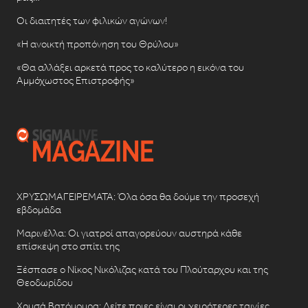
Οι διαιτητές των φιλικών αγώνων!
«Η ανοικτή προπόνηση του Θρύλου»
«Θα αλλάξει αρκετά προς το καλύτερο η εικόνα του
Αμμόχωστος Επιστροφής»
ΧΡΥΣΩΜΑΓΕΙΡΕΜΑΤΑ: Όλα όσα θα δούμε την προσεχή
εβδομάδα
Μαρινέλλα: Οι γιατροί απαγορεύουν αυστηρά κάθε
επίσκεψη στο σπίτι της
Ξέσπασε ο Νίκος Νικόλιζας κατά του Πλούταρχου και της
Θεοδωρίδου
Χρυσά Βατόμουρα: Δείτε ποιες είναι οι χειρότερες ταινίες