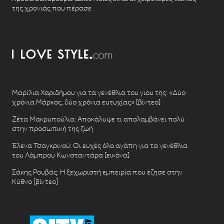
της χρονιάς που πέρασε
Μαρίλια Χαριδήμου για τα γενέθλια του γιου της: «Δύο
χρόνια Μάρκος, δύο χρόνια ευτυχίας» [βίντεο]
Ζέτα Μακρυπούλια: Αποκάλυψε τι απολαμβάνει πολύ
στην προσωπική της ζωή
Έλενα Τσαγκρινού: Οι ευχές όλο αγάπη για τα γενέθλια
του Λάμπρου Κωνσταντάρα [εικόνα]
Σάκης Ρουβάς: Η ξεχωριστή εμπειρία που έζησε στην
Κύθνο [βίντεο]