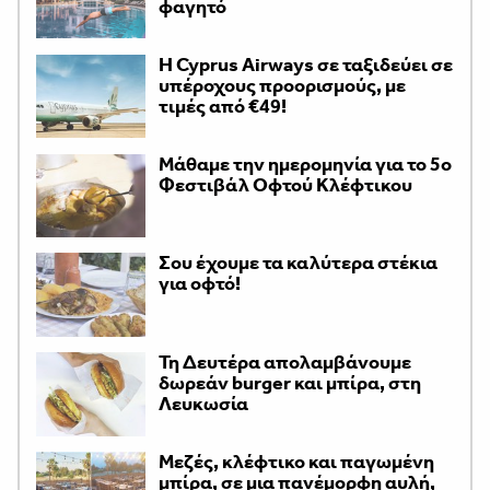
φαγητό
H Cyprus Airways σε ταξιδεύει σε
υπέροχους προορισμούς, με
τιμές από €49!
Μάθαμε την ημερομηνία για το 5ο
Φεστιβάλ Οφτού Κλέφτικου
Σου έχουμε τα καλύτερα στέκια
για οφτό!
Τη Δευτέρα απολαμβάνουμε
δωρεάν burger και μπίρα, στη
Λευκωσία
Μεζές, κλέφτικο και παγωμένη
μπίρα, σε μια πανέμορφη αυλή,