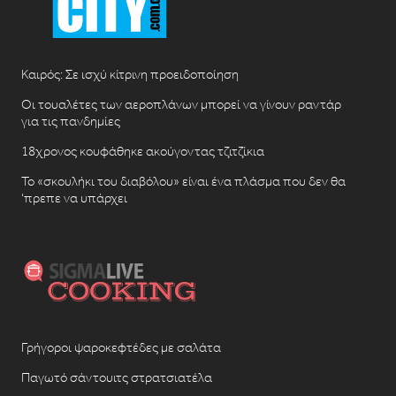
Καιρός: Σε ισχύ κίτρινη προειδοποίηση
Οι τουαλέτες των αεροπλάνων μπορεί να γίνουν ραντάρ
για τις πανδημίες
18χρονος κουφάθηκε ακούγοντας τζιτζίκια
Το «σκουλήκι του διαβόλου» είναι ένα πλάσμα που δεν θα
‘πρεπε να υπάρχει
Γρήγοροι ψαροκεφτέδες με σαλάτα
Παγωτό σάντουιτς στρατσιατέλα