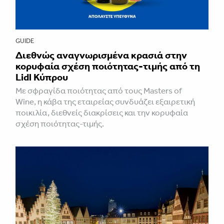
GUIDE
Διεθνώς αναγνωρισμένα κρασιά στην
κορυφαία σχέση ποιότητας-τιμής από τη
Lidl Κύπρου
Με σφραγίδα ποιότητας από τους Masters of
Wine, η κάβα της εταιρείας συνδυάζει εξαιρετική
ποικιλία, διεθνείς διακρίσεις και την κορυφαία
σχέση ποιότητας-τιμής.