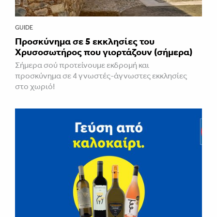
GUIDE
Προσκύνημα σε 5 εκκλησίες του
Χρυσοσωτήρος που γιορτάζουν (σήμερα)
Σήμερα σού προτείνουμε εκδρομή και
προσκύνημα σε 4 γνωστές-άγνωστες εκκλησίες
στο χωριό!