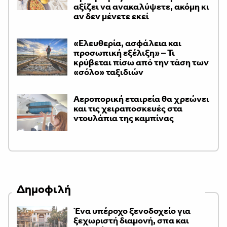
αξίζει να ανακαλύψετε, ακόμη κι
αν δεν μένετε εκεί
«Ελευθερία, ασφάλεια και
προσωπική εξέλιξη» – Τι
κρύβεται πίσω από την τάση των
«σόλο» ταξιδιών
Αεροπορική εταιρεία θα χρεώνει
και τις χειραποσκευές στα
ντουλάπια της καμπίνας
Δημοφιλή
Ένα υπέροχο ξενοδοχείο για
ξεχωριστή διαμονή, σπα και