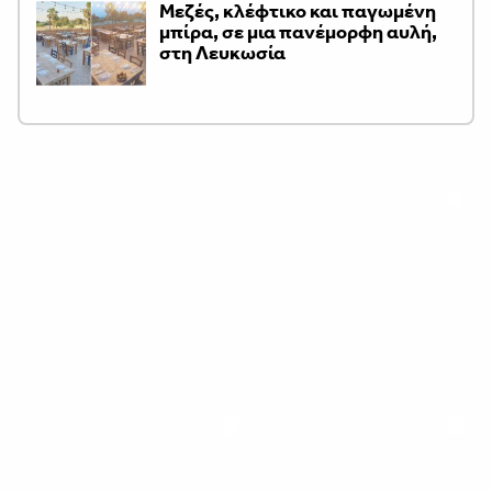
Μεζές, κλέφτικο και παγωμένη
μπίρα, σε μια πανέμορφη αυλή,
στη Λευκωσία