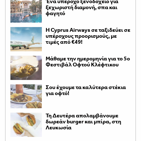
Ένα υπέροχο ξενοδοχείο για
ξεχωριστή διαμονή, σπα και
φαγητό
H Cyprus Airways σε ταξιδεύει σε
υπέροχους προορισμούς, με
τιμές από €49!
Μάθαμε την ημερομηνία για το 5ο
Φεστιβάλ Οφτού Κλέφτικου
Σου έχουμε τα καλύτερα στέκια
για οφτό!
Τη Δευτέρα απολαμβάνουμε
δωρεάν burger και μπίρα, στη
Λευκωσία