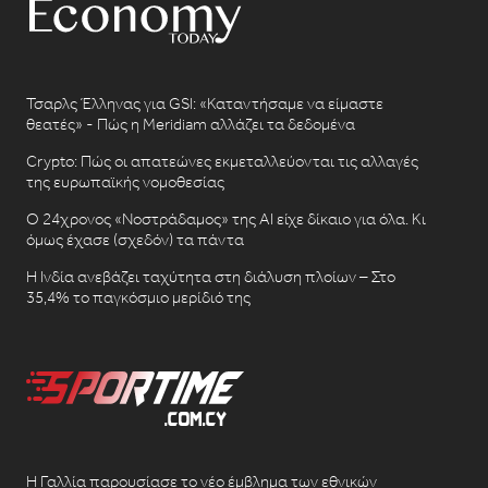
Τσαρλς Έλληνας για GSI: «Καταντήσαμε να είμαστε
θεατές» - Πώς η Meridiam αλλάζει τα δεδομένα
Crypto: Πώς οι απατεώνες εκμεταλλεύονται τις αλλαγές
της ευρωπαϊκής νομοθεσίας
Ο 24χρονος «Νοστράδαμος» της AI είχε δίκαιο για όλα. Κι
όμως έχασε (σχεδόν) τα πάντα
Η Ινδία ανεβάζει ταχύτητα στη διάλυση πλοίων – Στο
35,4% το παγκόσμιο μερίδιό της
Η Γαλλία παρουσίασε το νέο έμβλημα των εθνικών