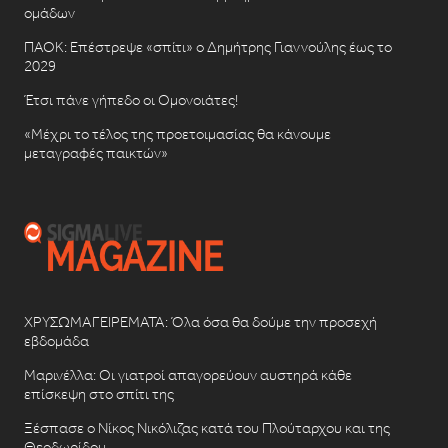
ομάδων
ΠΑΟΚ: Επέστρεψε «σπίτι» ο Δημήτρης Γιαννούλης έως το
2029
Έτσι πάνε γήπεδο οι Ομονοιάτες!
«Μέχρι το τέλος της προετοιμασίας θα κάνουμε
μεταγραφές παικτών»
ΧΡΥΣΩΜΑΓΕΙΡΕΜΑΤΑ: Όλα όσα θα δούμε την προσεχή
εβδομάδα
Μαρινέλλα: Οι γιατροί απαγορεύουν αυστηρά κάθε
επίσκεψη στο σπίτι της
Ξέσπασε ο Νίκος Νικόλιζας κατά του Πλούταρχου και της
Θεοδωρίδου