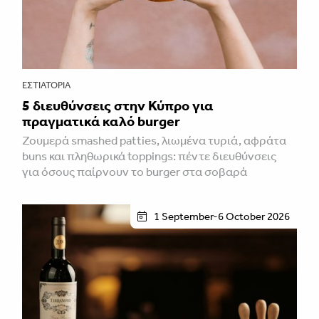
ΕΣΤΙΑΤΌΡΙΑ
5 διευθύνσεις στην Κύπρο για
πραγματικά καλό burger
Ζουμερά smashed patties, λιωμένα τυριά, αφράτα
buns και πληθωρικά toppings: πέντε διευθύνσεις
για όσους παίρνουν το burger στα σοβαρά
1 September-6 October 2026