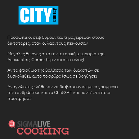
Προσωπικοί σεφ θυμούνται τι μαγείρευαν στους
δικτάτορες, όταν οι λαοί τους πεινούσαν
Μεγάλες Εικόνες από την ιστορική μπυραρία της
Λευκωσίας, Corner (πριν από το τέλος)
Αν το φτιάξιμο της βαλίτσας των διακοπών σε
δυσκολεύει, αυτό το άρθρο ίσως σε βοηθήσει
Αναγνώστες κλήθηκαν να διαβάσουν κείμενα γραμμένα
από ανθρώπους και το ChatGPT και μαντέψτε ποια
προτίμησαν