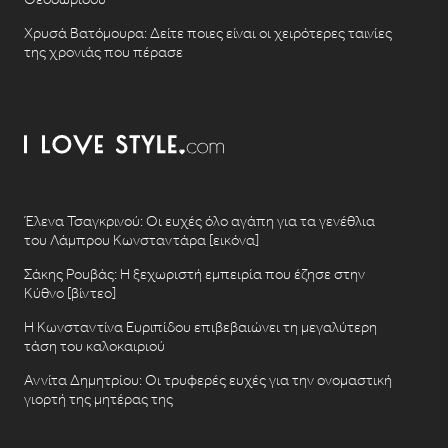
Χρυσά Βατόμουρα: Δείτε ποιες είναι οι χειρότερες ταινίες
της χρονιάς που πέρασε
Έλενα Τσαγκρινού: Οι ευχές όλο αγάπη για τα γενέθλια
του Λάμπρου Κωνσταντάρα [εικόνα]
Σάκης Ρουβάς: Η ξεχωριστή εμπειρία που έζησε στην
Κύθνο [βίντεο]
Η Κωνσταντίνα Ευριπίδου επιβεβαιώνει τη μεγαλύτερη
τάση του καλοκαιριού
Αννίτα Δημητρίου: Οι τρυφερές ευχές για την ονομαστική
γιορτή της μητέρας της