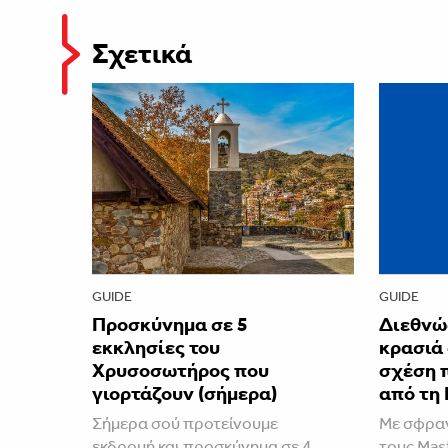
Σχετικά
GUIDE
GUIDE
Προσκύνημα σε 5
Διεθνώ
εκκλησίες του
κρασιά
Χρυσοσωτήρος που
σχέση 
γιορτάζουν (σήμερα)
από τη 
Σήμερα σού προτείνουμε
Με σφραγ
εκδρομή και προσκύνημα σε 4
τους Mast