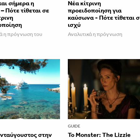
και σήμερα η
Νέα κίτρινη
– Πότε τίθεται σε
προειδοποίηση για
τρινη
καύσωνα - Πότε τίθεται σ
οποίηση
ισχύ
ά η πρόγνωση του
Αναλυτικά η πρόγνωση
GUIDE
νταύγουστος στην
Το Monster: The Lizzie