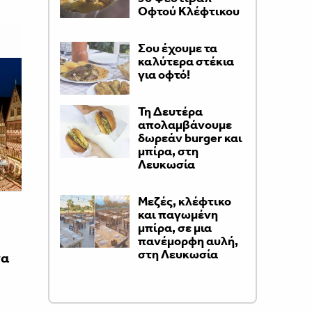
Οφτού Κλέφτικου
Σου έχουμε τα
καλύτερα στέκια
για οφτό!
Τη Δευτέρα
απολαμβάνουμε
δωρεάν burger και
μπίρα, στη
Λευκωσία
Μεζές, κλέφτικο
και παγωμένη
μπίρα, σε μια
πανέμορφη αυλή,
στη Λευκωσία
να