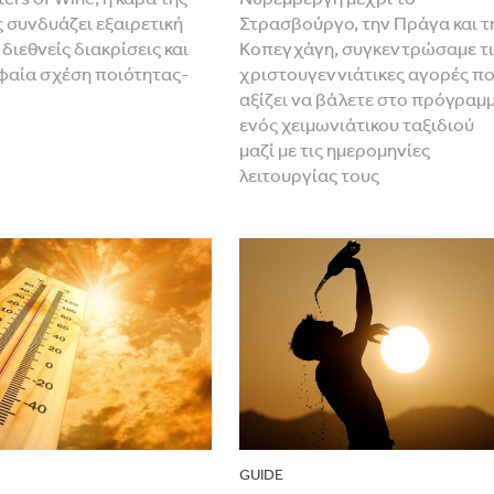
ς συνδυάζει εξαιρετική
Στρασβούργο, την Πράγα και τ
 διεθνείς διακρίσεις και
Κοπεγχάγη, συγκεντρώσαμε τι
φαία σχέση ποιότητας-
χριστουγεννιάτικες αγορές π
αξίζει να βάλετε στο πρόγραμ
ενός χειμωνιάτικου ταξιδιού
μαζί με τις ημερομηνίες
λειτουργίας τους
GUIDE