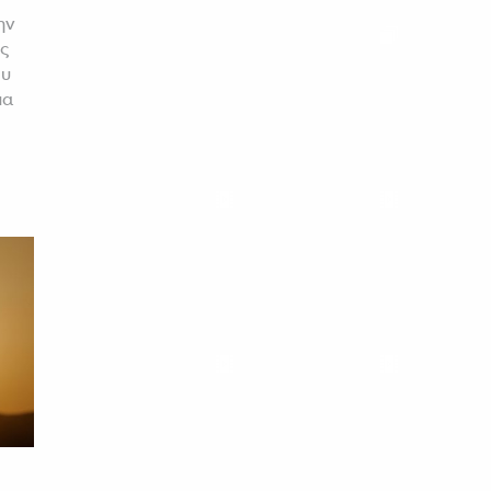
ην
ς
ου
μα