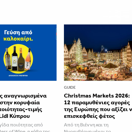
GUIDE
ς αναγνωρισμένα
Christmas Markets 2026:
 στην κορυφαία
12 παραμυθένιες αγορές
ποιότητας-τιμής
της Ευρώπης που αξίζει 
Lidl Κύπρου
επισκεφθείς φέτος
ίδα ποιότητας από
Από τη Βιέννη και τη
ers of Wine, η κάβα της
Νυρεμβέργη μέχρι το