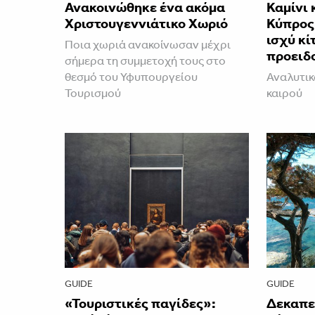
Ανακοινώθηκε ένα ακόμα
Καμίνι 
Χριστουγεννιάτικο Χωριό
Κύπρος 
ισχύ κί
Ποια χωριά ανακοίνωσαν μέχρι
προειδ
σήμερα τη συμμετοχή τους στο
θεσμό του Υφυπουργείου
Αναλυτικ
Τουρισμού
καιρού
GUIDE
GUIDE
«Τουριστικές παγίδες»:
Δεκαπε