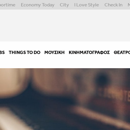
portime
Economy Today
City
I Love Style
Check In
BS
THINGS TO DO
ΜΟΥΣΙΚΉ
ΚΙΝΗΜΑΤΟΓΡΆΦΟΣ
ΘΈΑΤΡ