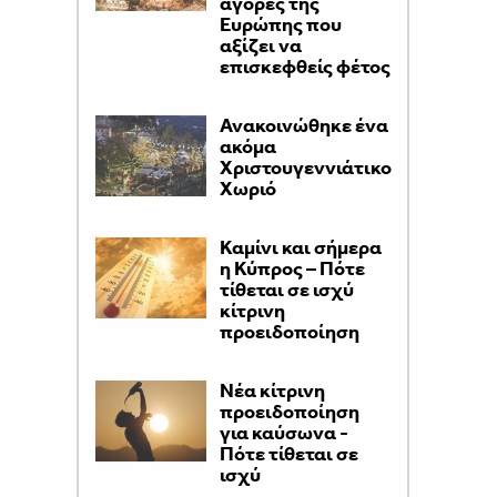
αγορές της
Ευρώπης που
αξίζει να
επισκεφθείς φέτος
Ανακοινώθηκε ένα
ακόμα
Χριστουγεννιάτικο
Χωριό
Καμίνι και σήμερα
η Κύπρος – Πότε
τίθεται σε ισχύ
κίτρινη
προειδοποίηση
Νέα κίτρινη
προειδοποίηση
για καύσωνα -
Πότε τίθεται σε
ισχύ