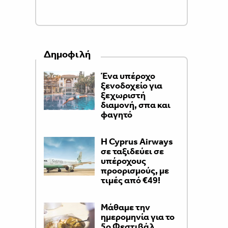
Δημοφιλή
Ένα υπέροχο
ξενοδοχείο για
ξεχωριστή
διαμονή, σπα και
φαγητό
H Cyprus Airways
σε ταξιδεύει σε
υπέροχους
προορισμούς, με
τιμές από €49!
Μάθαμε την
ημερομηνία για το
5ο Φεστιβάλ