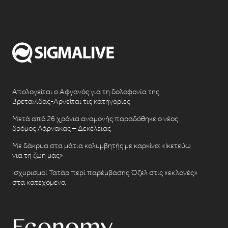
Απολογείται ο Αφγανός για τη δολοφονία της
Βρετανίδας-Αρνείται τις κατηγορίες
Μετά από 26 χρόνια αναμονής παραδόθηκε ο νέος
δρόμος Λάρνακας – Δεκέλειας
Με δάκρυα στα μάτια κολυμβητής με καρκίνο: «Ικετεύω
για τη ζωή μας»
Ισχυρισμοί Τατάρ περί παρέμβασης Όζελ στις «εκλογές»
στα κατεχόμενα