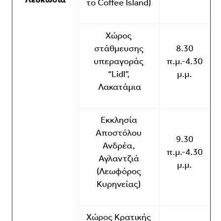
το Coffee Island)
Χώρος
στάθμευσης
8.30
υπεραγοράς
π.μ.-4.30
“Lidl”,
μ.μ.
Λακατάμια
Εκκλησία
Αποστόλου
9.30
Ανδρέα,
π.μ.-4.30
Αγλαντζιά
μ.μ.
(Λεωφόρος
Κυρηνείας)
Χώρος Κρατικής