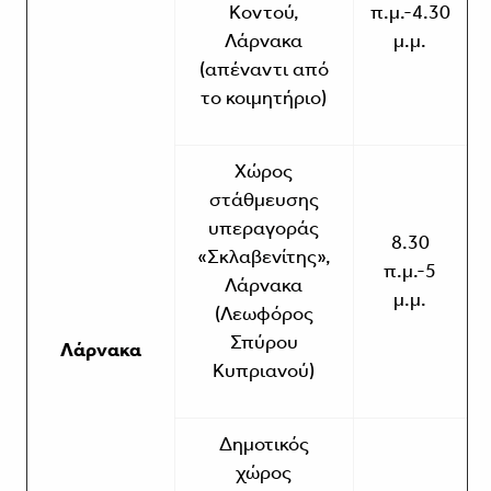
Κοντού,
π.μ.-4.30
Λάρνακα
μ.μ.
(απέναντι από
το κοιμητήριο)
Χώρος
στάθμευσης
υπεραγοράς
8.30
«Σκλαβενίτης»,
π.μ.-5
Λάρνακα
μ.μ.
(Λεωφόρος
Σπύρου
Λάρνακα
Κυπριανού)
Δημοτικός
χώρος