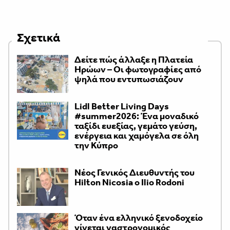
Σχετικά
Δείτε πώς άλλαξε η Πλατεία
Ηρώων – Οι φωτογραφίες από
ψηλά που εντυπωσιάζουν
Lidl Better Living Days
#summer2026: Ένα μοναδικό
ταξίδι ευεξίας, γεμάτο γεύση,
ενέργεια και χαμόγελα σε όλη
την Κύπρο
Νέος Γενικός Διευθυντής του
Hilton Nicosia ο Ilio Rodoni
Όταν ένα ελληνικό ξενοδοχείο
γίνεται γαστρονομικός