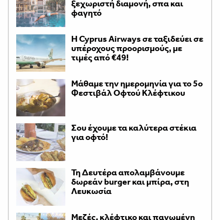
ξεχωριστή διαμονή, σπα και
φαγητό
H Cyprus Airways σε ταξιδεύει σε
υπέροχους προορισμούς, με
τιμές από €49!
Μάθαμε την ημερομηνία για το 5ο
Φεστιβάλ Οφτού Κλέφτικου
Σου έχουμε τα καλύτερα στέκια
για οφτό!
Τη Δευτέρα απολαμβάνουμε
δωρεάν burger και μπίρα, στη
Λευκωσία
Μεζές, κλέφτικο και παγωμένη