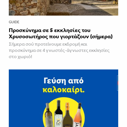
GUIDE
Προσκύνημα σε 5 εκκλησίες του
Χρυσοσωτήρος που γιορτάζουν (σήμερα)
Σήμερα σού προτείνουμε εκδρομή και
προσκύνημα σε 4 γνωστές-άγνωστες εκκλησίες
στο χωριό!