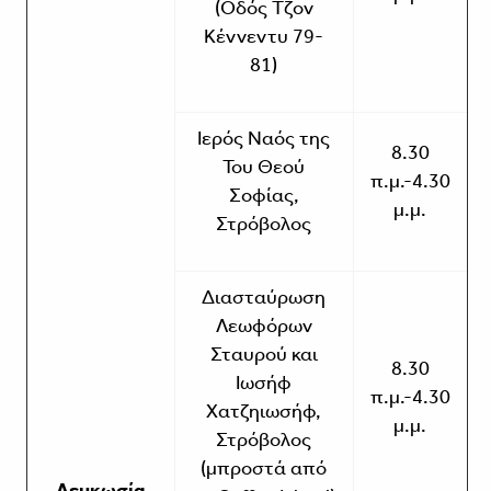
(Οδός Τζον
Κέννεντυ 79-
81)
Ιερός Ναός της
8.30
Του Θεού
π.μ.-4.30
Σοφίας,
μ.μ.
Στρόβολος
Διασταύρωση
Λεωφόρων
Σταυρού και
8.30
Ιωσήφ
π.μ.-4.30
Χατζηιωσήφ,
μ.μ.
Στρόβολος
(μπροστά από
Λευκωσία