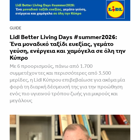
GUIDE
Lidl Better Living Days #summer2026:
Ένα μοναδικό ταξίδι ευεξίας, γεμάτο
γεύση, ενέργεια και χαμόγελα σε όλη την
Κύπρο
Με 6 προορισμούς, πάνω από 1.700
συμμετέχοντες και περισσότερες από 3.500
μερίδες, η Lidl Κύπρου επιβεβαίωσε για ακόμα μία
φορά τη διαρκή δέσμευσή της για την προώθηση
ενός πιο υγιεινού τρόπου ζωής για μικρούς και
μεγάλους