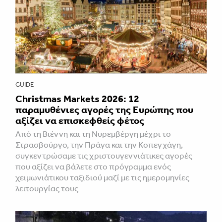
GUIDE
Christmas Markets 2026: 12
παραμυθένιες αγορές της Ευρώπης που
αξίζει να επισκεφθείς φέτος
Από τη Βιέννη και τη Νυρεμβέργη μέχρι το
Στρασβούργο, την Πράγα και την Κοπεγχάγη,
συγκεντρώσαμε τις χριστουγεννιάτικες αγορές
που αξίζει να βάλετε στο πρόγραμμα ενός
χειμωνιάτικου ταξιδιού μαζί με τις ημερομηνίες
λειτουργίας τους