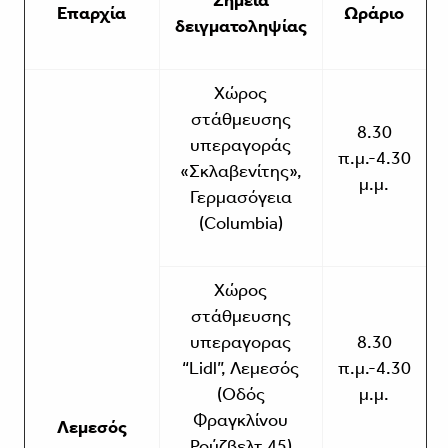
Σημεία
Επαρχία
Ωράριο
δειγματοληψίας
Χώρος
στάθμευσης
8.30
υπεραγοράς
π.μ.-4.30
«Σκλαβενίτης»,
μ.μ.
Γερμασόγεια
(Columbia)
Χώρος
στάθμευσης
υπεραγορας
8.30
“Lidl”, Λεμεσός
π.μ.-4.30
(Οδός
μ.μ.
Φραγκλίνου
Λεμεσός
Ρούζβελτ 45)