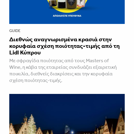
GUIDE
Διεθνώς αναγνωρισμένα κρασιά στην
κορυφαία σχέση ποιότητας-τιμής από τη
Lidl Κύπρου
Με σφραγίδα ποιότητας από τους Masters of
Wine, η κάβα της εταιρείας συνδυάζει εξαιρετική
ποικιλία, διεθνείς διακρίσεις και την κορυφαία
σχέση ποιότητας-τιμής.