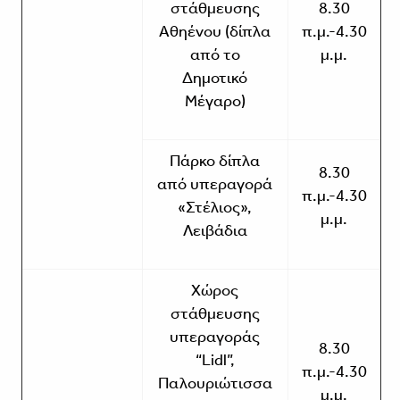
στάθμευσης
8.30
Αθηένου (δίπλα
π.μ.-4.30
από το
μ.μ.
Δημοτικό
Μέγαρο)
Πάρκο δίπλα
8.30
από υπεραγορά
π.μ.-4.30
«Στέλιος»,
μ.μ.
Λειβάδια
Χώρος
στάθμευσης
υπεραγοράς
8.30
“Lidl”,
π.μ.-4.30
Παλουριώτισσα
μ.μ.