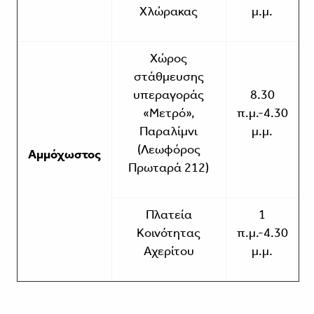
Χλώρακας
μ.μ.
Χώρος
στάθμευσης
υπεραγοράς
8.30
«Μετρό»,
π.μ.-4.30
Παραλίμνι
μ.μ.
(Λεωφόρος
Αμμόχωστος
Πρωταρά 212)
Πλατεία
1
Κοινότητας
π.μ.-4.30
Αχερίτου
μ.μ.