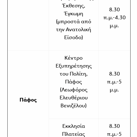
Έκθεσης,
8.30
Έγκωμη
π.μ.-4.30
(μπροστά από
μ.μ.
την Ανατολική
Είσοδο)
Κέντρο
Εξυπηρέτησης
του Πολίτη,
8.30
Πάφος
π.μ.-5
(Λεωφόρος
μ.μ.
Ελευθέριου
Πάφος
Βενιζέλου)
Εκκλησία
8.30
Πλατείας
π.μ.-5