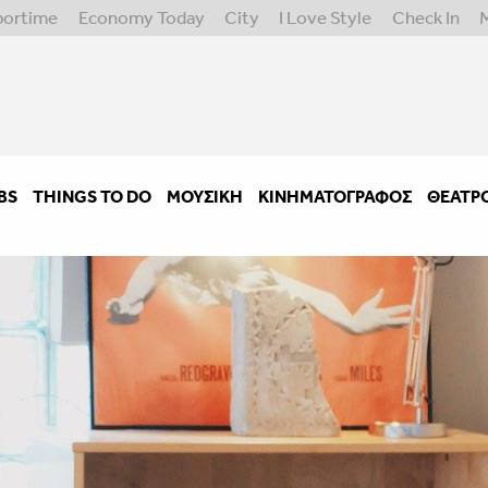
portime
Economy Today
City
I Love Style
Check In
BS
THINGS TO DO
ΜΟΥΣΙΚΉ
ΚΙΝΗΜΑΤΟΓΡΆΦΟΣ
ΘΈΑΤΡ