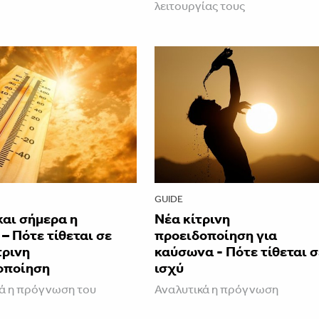
λειτουργίας τους
GUIDE
και σήμερα η
Νέα κίτρινη
– Πότε τίθεται σε
προειδοποίηση για
τρινη
καύσωνα - Πότε τίθεται σ
οποίηση
ισχύ
ά η πρόγνωση του
Αναλυτικά η πρόγνωση