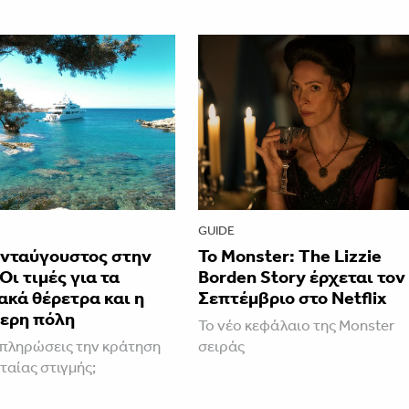
GUIDE
νταύγουστος στην
Το Monster: The Lizzie
Οι τιμές για τα
Borden Story έρχεται τον
κά θέρετρα και η
Σεπτέμβριο στο Netflix
ερη πόλη
Το νέο κεφάλαιο της Monster
πληρώσεις την κράτηση
σειράς
ταίας στιγμής;