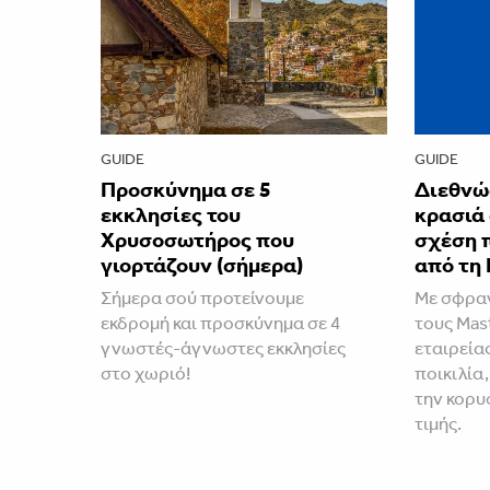
GUIDE
GUIDE
Προσκύνημα σε 5
Διεθνώ
εκκλησίες του
κρασιά
Χρυσοσωτήρος που
σχέση 
γιορτάζουν (σήμερα)
από τη 
Σήμερα σού προτείνουμε
Με σφραγ
εκδρομή και προσκύνημα σε 4
τους Mast
γνωστές-άγνωστες εκκλησίες
εταιρεία
στο χωριό!
ποικιλία,
την κορυ
τιμής.