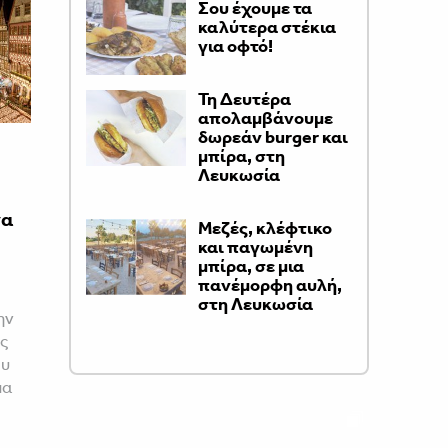
Σου έχουμε τα
καλύτερα στέκια
για οφτό!
Τη Δευτέρα
απολαμβάνουμε
δωρεάν burger και
μπίρα, στη
Λευκωσία
να
Μεζές, κλέφτικο
και παγωμένη
μπίρα, σε μια
πανέμορφη αυλή,
στη Λευκωσία
ην
ς
ου
μα