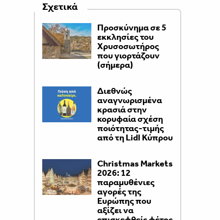
Σχετικά
Προσκύνημα σε 5
εκκλησίες του
Χρυσοσωτήρος
που γιορτάζουν
(σήμερα)
Διεθνώς
αναγνωρισμένα
κρασιά στην
κορυφαία σχέση
ποιότητας-τιμής
από τη Lidl Κύπρου
Christmas Markets
2026: 12
παραμυθένιες
αγορές της
Ευρώπης που
αξίζει να
επισκεφθείς φέτος