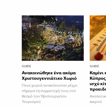
GUIDE
GUIDE
Ανακοινώθηκε ένα ακόμα
Καμίνι 
Χριστουγεννιάτικο Χωριό
Κύπρος 
ισχύ κί
Ποια χωριά ανακοίνωσαν μέχρι
προειδ
σήμερα τη συμμετοχή τους στο
θεσμό του Υφυπουργείου
Αναλυτικ
Τουρισμού
καιρού