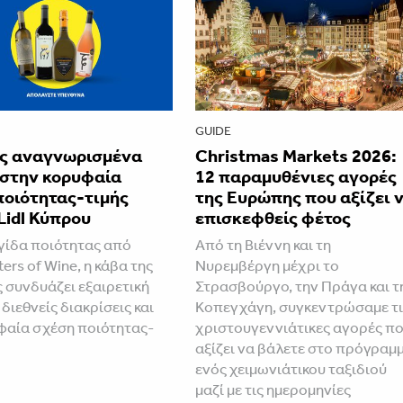
GUIDE
ς αναγνωρισμένα
Christmas Markets 2026:
 στην κορυφαία
12 παραμυθένιες αγορές
ποιότητας-τιμής
της Ευρώπης που αξίζει 
Lidl Κύπρου
επισκεφθείς φέτος
ίδα ποιότητας από
Από τη Βιέννη και τη
ers of Wine, η κάβα της
Νυρεμβέργη μέχρι το
ς συνδυάζει εξαιρετική
Στρασβούργο, την Πράγα και τ
 διεθνείς διακρίσεις και
Κοπεγχάγη, συγκεντρώσαμε τι
φαία σχέση ποιότητας-
χριστουγεννιάτικες αγορές π
αξίζει να βάλετε στο πρόγραμ
ενός χειμωνιάτικου ταξιδιού
μαζί με τις ημερομηνίες