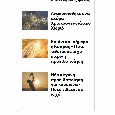
Ανακοινώθηκε ένα
ακόμα
Χριστουγεννιάτικο
Χωριό
Καμίνι και σήμερα
η Κύπρος – Πότε
τίθεται σε ισχύ
κίτρινη
προειδοποίηση
Νέα κίτρινη
προειδοποίηση
για καύσωνα -
Πότε τίθεται σε
ισχύ