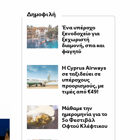
Δημοφιλή
Ένα υπέροχο
ξενοδοχείο για
ξεχωριστή
διαμονή, σπα και
φαγητό
H Cyprus Airways
σε ταξιδεύει σε
υπέροχους
προορισμούς, με
τιμές από €49!
Μάθαμε την
ημερομηνία για το
5ο Φεστιβάλ
Οφτού Κλέφτικου