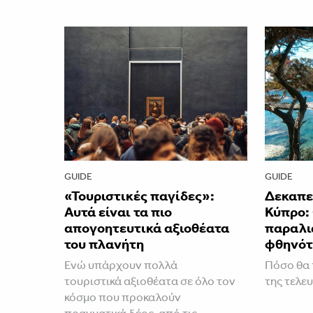
GUIDE
GUIDE
«Τουριστικές παγίδες»:
Δεκαπε
Αυτά είναι τα πιο
Κύπρο: 
απογοητευτικά αξιοθέατα
παραλια
του πλανήτη
φθηνότ
Ενώ υπάρχουν πολλά
Πόσο θα 
τουριστικά αξιοθέατα σε όλο τον
της τελευ
κόσμο που προκαλούν
πραγματικά δέος, από τις