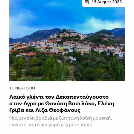
15 August 2026
THINGS TO DO
Λαϊκό γλέντι τον Δεκαπενταύγουστο
στον Αγρό με Θανάση Βασιλάκο, Ελένη
Γρίβα και Λίζα Θεοφάνους
Μια μεγάλη βραδιά με ζωντανή λαϊκή μουσική,
φαγητό, ποτό και χορό μέχρι το πρωί