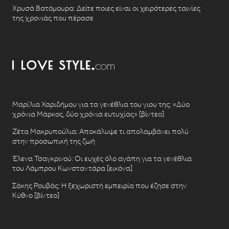
Χρυσά Βατόμουρα: Δείτε ποιες είναι οι χειρότερες ταινίες
της χρονιάς που πέρασε
Μαρίλια Χαριδήμου για τα γενέθλια του γιου της: «Δύο
χρόνια Μάρκος, δύο χρόνια ευτυχίας» [βίντεο]
Ζέτα Μακρυπούλια: Αποκάλυψε τι απολαμβάνει πολύ
στην προσωπική της ζωή
Έλενα Τσαγκρινού: Οι ευχές όλο αγάπη για τα γενέθλια
του Λάμπρου Κωνσταντάρα [εικόνα]
Σάκης Ρουβάς: Η ξεχωριστή εμπειρία που έζησε στην
Κύθνο [βίντεο]