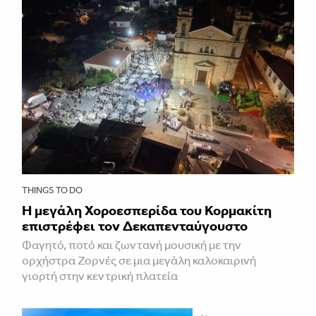
THINGS TO DO
Η μεγάλη Χοροεσπερίδα του Κορμακίτη
επιστρέφει τον Δεκαπενταύγουστο
Φαγητό, ποτό και ζωντανή μουσική με την
ορχήστρα Ζορνές σε μια μεγάλη καλοκαιρινή
γιορτή στην κεντρική πλατεία