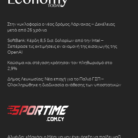
Στην κυκλοφορία ο νέος δρόμος Λάρνακας – Δεκέλειας
μετά από 26 χρόνια
SoftBank: Κέρδη 8,5 δισ. δολαρίων από την Intel –
Ξεπέρασε τις εκτιμήσεις εν αναμονή της εισαγωγής της
OpenAI
Καύσιμα και στέγαση κράτησαν τον πληθωρισμό στο
2,9%
Δήμος Λευκωσίας: Νέα εποχή για το Παλιό ΓΣΠ –
Ολοκληρώθηκε η διαδικασία ανάθεσης των υποστατικών
Αλμέιδα: «Μακάρι ο Μέσι να μην έχει όρεξη να παίξει μαζί