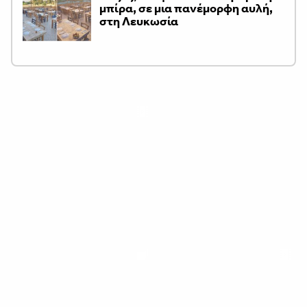
μπίρα, σε μια πανέμορφη αυλή,
στη Λευκωσία