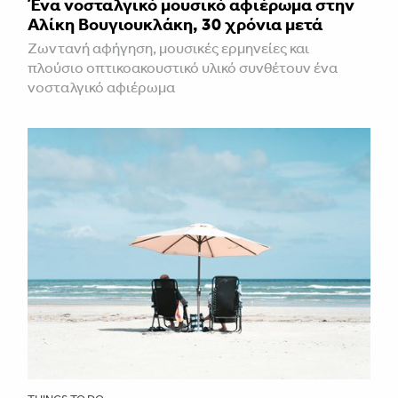
Ένα νοσταλγικό μουσικό αφιέρωμα στην
Αλίκη Βουγιουκλάκη, 30 χρόνια μετά
Ζωντανή αφήγηση, μουσικές ερμηνείες και
πλούσιο οπτικοακουστικό υλικό συνθέτουν ένα
νοσταλγικό αφιέρωμα