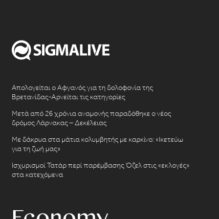
Απολογείται ο Αφγανός για τη δολοφονία της
Βρετανίδας-Αρνείται τις κατηγορίες
Μετά από 26 χρόνια αναμονής παραδόθηκε ο νέος
δρόμος Λάρνακας – Δεκέλειας
Με δάκρυα στα μάτια κολυμβητής με καρκίνο: «Ικετεύω
για τη ζωή μας»
Ισχυρισμοί Τατάρ περί παρέμβασης Όζελ στις «εκλογές»
στα κατεχόμενα