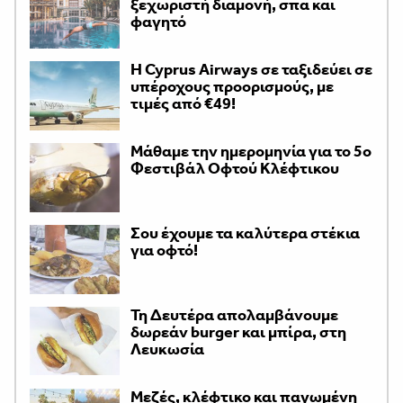
ξεχωριστή διαμονή, σπα και
φαγητό
H Cyprus Airways σε ταξιδεύει σε
υπέροχους προορισμούς, με
τιμές από €49!
Μάθαμε την ημερομηνία για το 5ο
Φεστιβάλ Οφτού Κλέφτικου
Σου έχουμε τα καλύτερα στέκια
για οφτό!
Τη Δευτέρα απολαμβάνουμε
δωρεάν burger και μπίρα, στη
Λευκωσία
Μεζές, κλέφτικο και παγωμένη