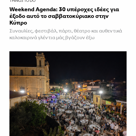
THINGS TO DO
Weekend Agenda: 30 υπέροχες ιδέες για
έξοδο αυτό το σαββατοκύριακο στην
Κύπρο
Συναυλίες, φεστιβάλ, πάρτι, θέατρο και αυθεντικά
καλοκαιρινά γλέντια μάς βγάζουν έξω