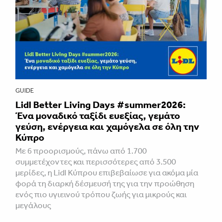
GUIDE
Lidl Better Living Days #summer2026:
Ένα μοναδικό ταξίδι ευεξίας, γεμάτο
γεύση, ενέργεια και χαμόγελα σε όλη την
Κύπρο
Με 6 προορισμούς, πάνω από 1.700
συμμετέχοντες και περισσότερες από 3.500
μερίδες, η Lidl Κύπρου επιβεβαίωσε για ακόμα μία
φορά τη διαρκή δέσμευσή της για την προώθηση
ενός πιο υγιεινού τρόπου ζωής για μικρούς και
μεγάλους