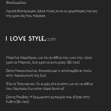
Θεοδωρίδου
Χρυσά Βατόμουρα: Δείτε ποιες είναι οι χειρότερες ταινίες
της χρονιάς που πέρασε
Μαρίλια Χαριδήμου για τα γενέθλια του γιου της: «Δύο
χρόνια Μάρκος, δύο χρόνια ευτυχίας» [βίντεο]
Ζέτα Μακρυπούλια: Αποκάλυψε τι απολαμβάνει πολύ
στην προσωπική της ζωή
Έλενα Τσαγκρινού: Οι ευχές όλο αγάπη για τα γενέθλια
του Λάμπρου Κωνσταντάρα [εικόνα]
Σάκης Ρουβάς: Η ξεχωριστή εμπειρία που έζησε στην
Κύθνο [βίντεο]