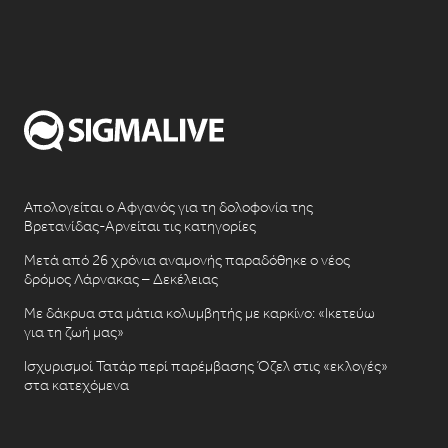
Απολογείται ο Αφγανός για τη δολοφονία της
Βρετανίδας-Αρνείται τις κατηγορίες
Μετά από 26 χρόνια αναμονής παραδόθηκε ο νέος
δρόμος Λάρνακας – Δεκέλειας
Με δάκρυα στα μάτια κολυμβητής με καρκίνο: «Ικετεύω
για τη ζωή μας»
Ισχυρισμοί Τατάρ περί παρέμβασης Όζελ στις «εκλογές»
στα κατεχόμενα