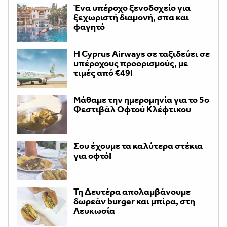
Ένα υπέροχο ξενοδοχείο για
ξεχωριστή διαμονή, σπα και
φαγητό
H Cyprus Airways σε ταξιδεύει σε
υπέροχους προορισμούς, με
τιμές από €49!
Μάθαμε την ημερομηνία για το 5ο
Φεστιβάλ Οφτού Κλέφτικου
Σου έχουμε τα καλύτερα στέκια
για οφτό!
Τη Δευτέρα απολαμβάνουμε
δωρεάν burger και μπίρα, στη
Λευκωσία