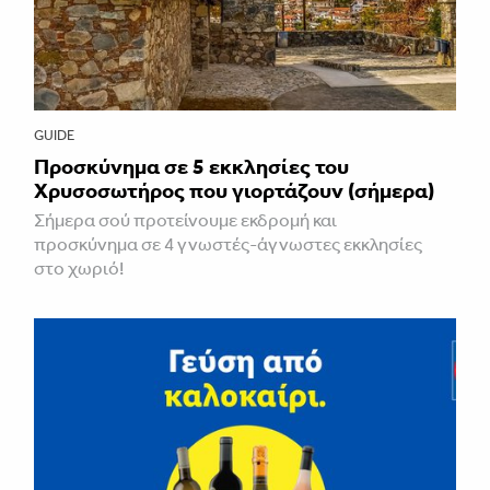
GUIDE
Προσκύνημα σε 5 εκκλησίες του
Χρυσοσωτήρος που γιορτάζουν (σήμερα)
Σήμερα σού προτείνουμε εκδρομή και
προσκύνημα σε 4 γνωστές-άγνωστες εκκλησίες
στο χωριό!