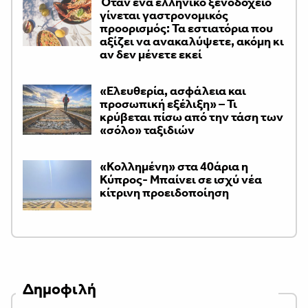
Όταν ένα ελληνικό ξενοδοχείο
γίνεται γαστρονομικός
προορισμός: Τα εστιατόρια που
αξίζει να ανακαλύψετε, ακόμη κι
αν δεν μένετε εκεί
«Ελευθερία, ασφάλεια και
προσωπική εξέλιξη» – Τι
κρύβεται πίσω από την τάση των
«σόλο» ταξιδιών
«Κολλημένη» στα 40άρια η
Κύπρος- Μπαίνει σε ισχύ νέα
κίτρινη προειδοποίηση
Δημοφιλή