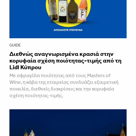
GUIDE
Διεθνώς αναγνωρισμένα κρασιά στην
κορυφαία σχέση ποιότητας-τιμής από τη
Lidl Κύπρου
Με σφραγίδα ποιότητας από τους Masters of
Wine, η κάβα της εταιρείας συνδυάζει εξαιρετική
ποικιλία, διεθνείς διακρίσεις και την κορυφαία
σχέση ποιότητας-τιμής.