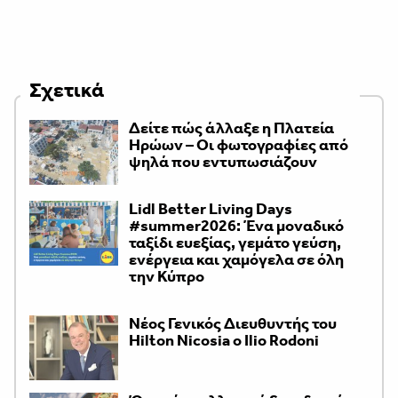
Σχετικά
Δείτε πώς άλλαξε η Πλατεία
Ηρώων – Οι φωτογραφίες από
ψηλά που εντυπωσιάζουν
Lidl Better Living Days
#summer2026: Ένα μοναδικό
ταξίδι ευεξίας, γεμάτο γεύση,
ενέργεια και χαμόγελα σε όλη
την Κύπρο
Νέος Γενικός Διευθυντής του
Hilton Nicosia ο Ilio Rodoni