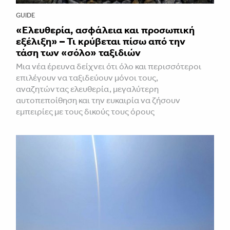
GUIDE
«Ελευθερία, ασφάλεια και προσωπική
εξέλιξη» – Τι κρύβεται πίσω από την
τάση των «σόλο» ταξιδιών
Μια νέα έρευνα δείχνει ότι όλο και περισσότεροι
επιλέγουν να ταξιδεύουν μόνοι τους,
αναζητώντας ελευθερία, μεγαλύτερη
αυτοπεποίθηση και την ευκαιρία να ζήσουν
εμπειρίες με τους δικούς τους όρους