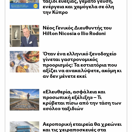
ταξίδι ευεξίας, γεμάτο γεύση,
ενέργεια και χαμόγελα σε όλη
την Κύπρο
Νέος Γενικός Διευθυντής του
Hilton Nicosia ο Ilio Rodoni
Όταν ένα ελληνικό ξενοδοχείο
γίνεται γαστρονομικός
προορισμός: Τα εστιατόρια που
αξίζει να ανακαλύψετε, ακόμη κι
αν δεν μένετε εκεί
«Ελευθερία, ασφάλεια και
προσωπική εξέλιξη» – Τι
κρύβεται πίσω από την τάση των
«σόλο» ταξιδιών
Αεροπορική εταιρεία θα χρεώνει
και τις χειραποσκευές στα