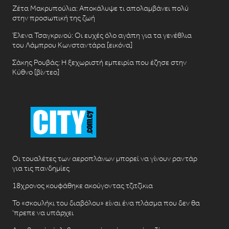
Ζέτα Μακρυπούλια: Αποκάλυψε τι απολαμβάνει πολύ
στην προσωπική της ζωή
Έλενα Τσαγκρινού: Οι ευχές όλο αγάπη για τα γενέθλια
του Λάμπρου Κωνσταντάρα [εικόνα]
Σάκης Ρουβάς: Η ξεχωριστή εμπειρία που έζησε στην
Κύθνο [βίντεο]
Οι τουαλέτες των αεροπλάνων μπορεί να γίνουν ραντάρ
για τις πανδημίες
18χρονος κουφάθηκε ακούγοντας τζιτζίκια
Το «σκουλήκι του διαβόλου» είναι ένα πλάσμα που δεν θα
‘πρεπε να υπάρχει