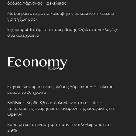
δρόμος Λάρνακας – Δεκέλειας
Με δάκρυα στα μάτια κολυμβητής με καρκίνο: «Ικετεύω
για τη ζωή μας»
Ισχυρισμοί Τατάρ περί παρέμβασης Όζελ στις «εκλογές»
στα κατεχόμενα
Στην κυκλοφορία ο νέος δρόμος Λάρνακας – Δεκέλειας
μετά από 26 χρόνια
SoftBank: Κέρδη 8,5 δισ. δολαρίων από την Intel –
Ξεπέρασε τις εκτιμήσεις εν αναμονή της εισαγωγής της
OpenAI
Καύσιμα και στέγαση κράτησαν τον πληθωρισμό στο
2,9%