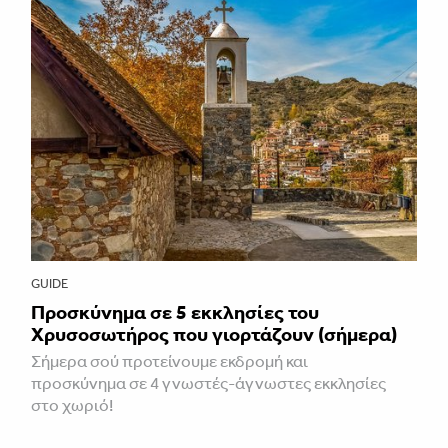
GUIDE
Προσκύνημα σε 5 εκκλησίες του
Χρυσοσωτήρος που γιορτάζουν (σήμερα)
Σήμερα σού προτείνουμε εκδρομή και
προσκύνημα σε 4 γνωστές-άγνωστες εκκλησίες
στο χωριό!