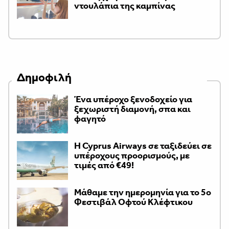
ντουλάπια της καμπίνας
Δημοφιλή
Ένα υπέροχο ξενοδοχείο για
ξεχωριστή διαμονή, σπα και
φαγητό
H Cyprus Airways σε ταξιδεύει σε
υπέροχους προορισμούς, με
τιμές από €49!
Μάθαμε την ημερομηνία για το 5ο
Φεστιβάλ Οφτού Κλέφτικου