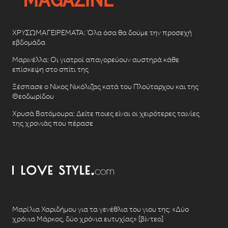
ΧΡΥΣΩΜΑΓΕΙΡΕΜΑΤΑ: Όλα όσα θα δούμε την προσεχή
εβδομάδα
Μαρινέλλα: Οι γιατροί απαγορεύουν αυστηρά κάθε
επίσκεψη στο σπίτι της
Ξέσπασε ο Νίκος Νικόλιζας κατά του Πλούταρχου και της
Θεοδωρίδου
Χρυσά Βατόμουρα: Δείτε ποιες είναι οι χειρότερες ταινίες
της χρονιάς που πέρασε
Μαρίλια Χαριδήμου για τα γενέθλια του γιου της: «Δύο
χρόνια Μάρκος, δύο χρόνια ευτυχίας» [βίντεο]