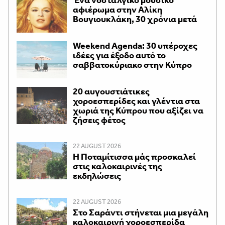
Ένα νοσταλγικό μουσικό
αφιέρωμα στην Αλίκη
Βουγιουκλάκη, 30 χρόνια μετά
Weekend Agenda: 30 υπέροχες
ιδέες για έξοδο αυτό το
σαββατοκύριακο στην Κύπρο
20 αυγουστιάτικες
χοροεσπερίδες και γλέντια στα
χωριά της Κύπρου που αξίζει να
ζήσεις φέτος
22 AUGUST 2026
Η Ποταμίτισσα μάς προσκαλεί
στις καλοκαιρινές της
εκδηλώσεις
22 AUGUST 2026
Στο Σαράντι στήνεται μια μεγάλη
καλοκαιρινή χοροεσπερίδα