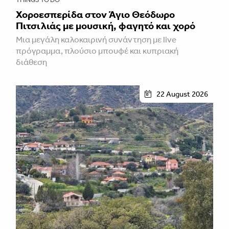
Χοροεσπερίδα στον Άγιο Θεόδωρο
Πιτσιλιάς με μουσική, φαγητό και χορό
Μια μεγάλη καλοκαιρινή συνάντηση με live
πρόγραμμα, πλούσιο μπουφέ και κυπριακή
διάθεση
22 August 2026