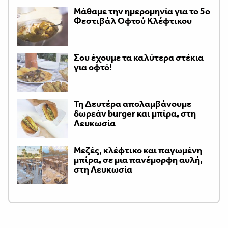
Μάθαμε την ημερομηνία για το 5ο
Φεστιβάλ Οφτού Κλέφτικου
Σου έχουμε τα καλύτερα στέκια
για οφτό!
Τη Δευτέρα απολαμβάνουμε
δωρεάν burger και μπίρα, στη
Λευκωσία
Μεζές, κλέφτικο και παγωμένη
μπίρα, σε μια πανέμορφη αυλή,
στη Λευκωσία