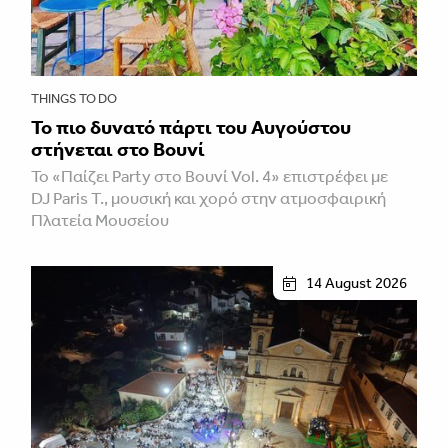
THINGS TO DO
Το πιο δυνατό πάρτι του Αυγούστου
στήνεται στο Βουνί
Το «Παίζει Party στο Βουνί Vol. 4» επιστρέφει με
DJ Paris T., μουσική και χορό στην ατμοσφαιρική
Πλατεία Μουσείου
14 August 2026