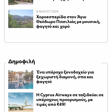
8 AUGUST 2026
Χοροεσπερίδα στον Άγιο
Θεόδωρο Πιτσιλιάς με μουσική,
φαγητό και χορό
Δημοφιλή
Ένα υπέροχο ξενοδοχείο για
ξεχωριστή διαμονή, σπα και
φαγητό
H Cyprus Airways σε ταξιδεύει σε
υπέροχους προορισμούς, με
τιμές από €49!