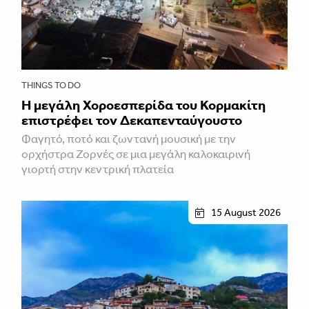
THINGS TO DO
Η μεγάλη Χοροεσπερίδα του Κορμακίτη
επιστρέφει τον Δεκαπενταύγουστο
Φαγητό, ποτό και ζωντανή μουσική με την
ορχήστρα Ζορνές σε μια μεγάλη καλοκαιρινή
γιορτή στην κεντρική πλατεία
15 August 2026