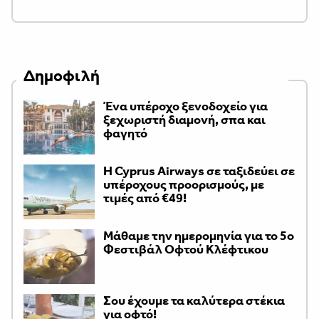
Δημοφιλή
Ένα υπέροχο ξενοδοχείο για
ξεχωριστή διαμονή, σπα και
φαγητό
H Cyprus Airways σε ταξιδεύει σε
υπέροχους προορισμούς, με
τιμές από €49!
Μάθαμε την ημερομηνία για το 5ο
Φεστιβάλ Οφτού Κλέφτικου
Σου έχουμε τα καλύτερα στέκια
για οφτό!