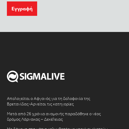
Eγγραφή
Απολογείται ο Αφγανός για τη δολοφονία της
Βρετανίδας-Αρνείται τις κατηγορίες
Μετά από 26 χρόνια αναμονής παραδόθηκε ο νέος
δρόμος Λάρνακας – Δεκέλειας
Με δάκρυα στα μάτια κολυμβητής με καρκίνο: «Ικετεύω