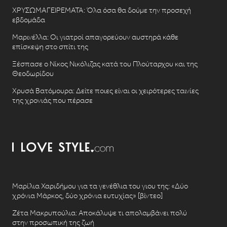
ΧΡΥΣΩΜΑΓΕΙΡΕΜΑΤΑ: Όλα όσα θα δούμε την προσεχή
εβδομάδα
Μαρινέλλα: Οι γιατροί απαγορεύουν αυστηρά κάθε
επίσκεψη στο σπίτι της
Ξέσπασε ο Νίκος Νικόλιζας κατά του Πλούταρχου και της
Θεοδωρίδου
Χρυσά Βατόμουρα: Δείτε ποιες είναι οι χειρότερες ταινίες
της χρονιάς που πέρασε
Μαρίλια Χαριδήμου για τα γενέθλια του γιου της: «Δύο
χρόνια Μάρκος, δύο χρόνια ευτυχίας» [βίντεο]
Ζέτα Μακρυπούλια: Αποκάλυψε τι απολαμβάνει πολύ
στην προσωπική της ζωή