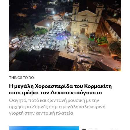
THINGS TO DO
Η μεγάλη Χοροεσπερίδα του Κορμακίτη
επιστρέφει τον Δεκαπενταύγουστο
Φαγητό, ποτό και ζωντανή μουσική με την
ορχήστρα Ζορνές σε μια μεγάλη καλοκαιρινή
γιορτή στην κεντρική πλατεία