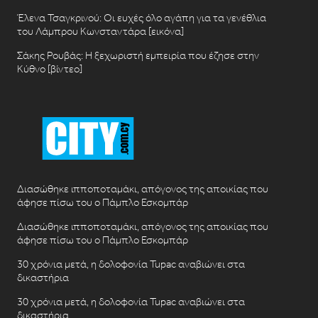
Έλενα Τσαγκρινού: Οι ευχές όλο αγάπη για τα γενέθλια
του Λάμπρου Κωνσταντάρα [εικόνα]
Σάκης Ρουβάς: Η ξεχωριστή εμπειρία που έζησε στην
Κύθνο [βίντεο]
Διασώθηκε ιπποποταμάκι, απόγονος της αποικίας που
άφησε πίσω του ο Πάμπλο Εσκομπάρ
Διασώθηκε ιπποποταμάκι, απόγονος της αποικίας που
άφησε πίσω του ο Πάμπλο Εσκομπάρ
30 χρόνια μετά, η δολοφονία Tupac αναβιώνει στα
δικαστήρια
30 χρόνια μετά, η δολοφονία Tupac αναβιώνει στα
δικαστήρια