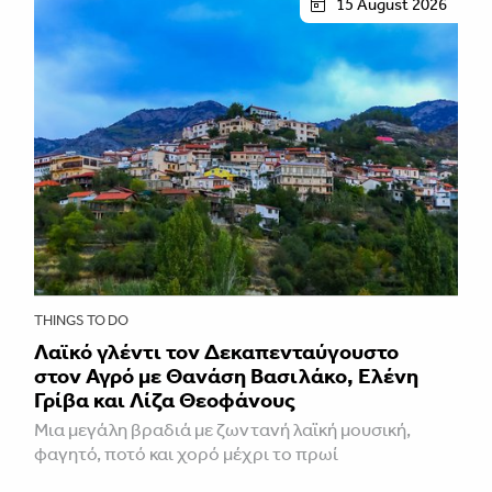
15 August 2026
THINGS TO DO
Λαϊκό γλέντι τον Δεκαπενταύγουστο
στον Αγρό με Θανάση Βασιλάκο, Ελένη
Γρίβα και Λίζα Θεοφάνους
Μια μεγάλη βραδιά με ζωντανή λαϊκή μουσική,
φαγητό, ποτό και χορό μέχρι το πρωί