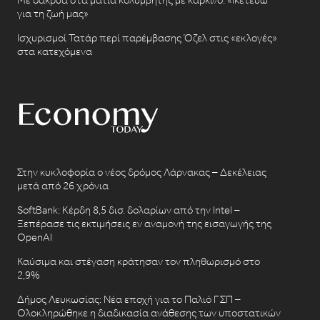
για τη ζωή μας»
Ισχυρισμοί Τατάρ περί παρέμβασης Όζελ στις «εκλογές»
στα κατεχόμενα
Στην κυκλοφορία ο νέος δρόμος Λάρνακας – Δεκέλειας
μετά από 26 χρόνια
SoftBank: Κέρδη 8,5 δισ. δολαρίων από την Intel –
Ξεπέρασε τις εκτιμήσεις εν αναμονή της εισαγωγής της
OpenAI
Καύσιμα και στέγαση κράτησαν τον πληθωρισμό στο
2,9%
Δήμος Λευκωσίας: Νέα εποχή για το Παλιό ΓΣΠ –
Ολοκληρώθηκε η διαδικασία ανάθεσης των υποστατικών