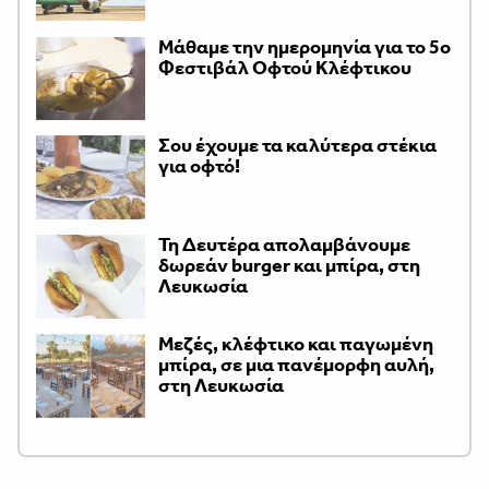
Μάθαμε την ημερομηνία για το 5ο
Φεστιβάλ Οφτού Κλέφτικου
Σου έχουμε τα καλύτερα στέκια
για οφτό!
Τη Δευτέρα απολαμβάνουμε
δωρεάν burger και μπίρα, στη
Λευκωσία
Μεζές, κλέφτικο και παγωμένη
μπίρα, σε μια πανέμορφη αυλή,
στη Λευκωσία