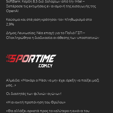
SoftBank: Κέρδη 8,5 δισ. δολαρίων από την Intel –
Ξεπέρασε τις εκτιμήσεις εν αναμονή της εισαγωγής της
OpenAI
Καύσιμα και στέγαση κράτησαν τον πληθωρισμό στο
2,9%
Δήμος Λευκωσίας: Νέα εποχή για το Παλιό ΓΣΠ –
Ολοκληρώθηκε η διαδικασία ανάθεσης των υποστατικών
Αλμέιδα: «Μακάρι ο Μέσι να μην έχει όρεξη να παίξει μαζί
μας…»
Οι διαιτητές των φιλικών αγώνων!
«Η ανοικτή προπόνηση του Θρύλου»
«Θα αλλάξει αρκετά προς το καλύτερο η εικόνα του