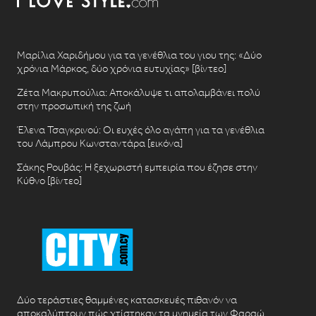
Μαρίλια Χαριδήμου για τα γενέθλια του γιου της: «Δύο
χρόνια Μάρκος, δύο χρόνια ευτυχίας» [βίντεο]
Ζέτα Μακρυπούλια: Αποκάλυψε τι απολαμβάνει πολύ
στην προσωπική της ζωή
Έλενα Τσαγκρινού: Οι ευχές όλο αγάπη για τα γενέθλια
του Λάμπρου Κωνσταντάρα [εικόνα]
Σάκης Ρουβάς: Η ξεχωριστή εμπειρία που έζησε στην
Κύθνο [βίντεο]
Δύο τεράστιες θαμμένες κατασκευές πιθανόν να
αποκαλύπτουν πώς χτίστηκαν τα μνημεία των Φαραώ