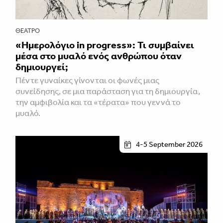
ΘΈΑΤΡΟ
«Ημερολόγιο in progress»: Τι συμβαίνει
μέσα στο μυαλό ενός ανθρώπου όταν
δημιουργεί;
Πέντε γυναίκες γίνονται οι φωνές μιας
συνείδησης, σε μια παράσταση για τη δημιουργία,
την αμφιβολία και τα «τέρατα» που γεννά το
μυαλό.
4-5 September 2026