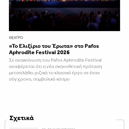
ΘΈΑΤΡΟ
«Το Ελιξίριο του Έρωτα» στο Pafos
Aphrodite Festival 2026
Σε ανακοίνωση του Pafos Aphrodite Festival
αναφέρεται ότι η νέα σκηνοθετική πρόταση
μεταπλάθει ριζικά το κλασικό έργο σε έναν
σύγχρονο, συμβολικό κόσμο
Σχετικά