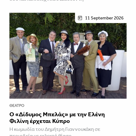
11 September 2026
ΘΈΑΤΡΟ
Ο «Δίδυμος Μπελάς» με την Ελένη
Φιλίνη έρχεται Κύπρο
Η κωμωδία του Δημήτρη Γιαννουκάκη σε
περιοδεία με εκλεκτό θίασο