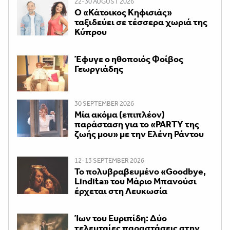
22-30 AUGUST 2026
Ο «Κάτοικος Κηφισιάς»
ταξιδεύει σε τέσσερα χωριά της
Κύπρου
Έφυγε ο ηθοποιός Φοίβος
Γεωργιάδης
30 SEPTEMBER 2026
Μία ακόμα (επιπλέον)
παράσταση για το «PARTY της
ζωής μου» με την Ελένη Ράντου
12-13 SEPTEMBER 2026
Το πολυβραβευμένο «Goodbye,
Lindita» του Μάριο Μπανούσι
έρχεται στη Λευκωσία
Ίων του Ευριπίδη: Δύο
τελευταίες παραστάσεις στην