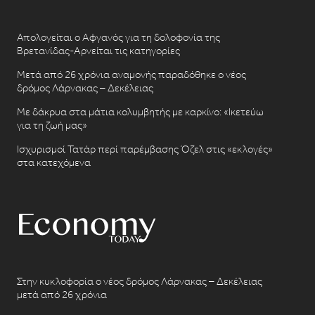
Απολογείται ο Αφγανός για τη δολοφονία της
Βρετανίδας-Αρνείται τις κατηγορίες
Μετά από 26 χρόνια αναμονής παραδόθηκε ο νέος
δρόμος Λάρνακας – Δεκέλειας
Με δάκρυα στα μάτια κολυμβητής με καρκίνο: «Ικετεύω
για τη ζωή μας»
Ισχυρισμοί Τατάρ περί παρέμβασης Όζελ στις «εκλογές»
στα κατεχόμενα
Στην κυκλοφορία ο νέος δρόμος Λάρνακας – Δεκέλειας
μετά από 26 χρόνια