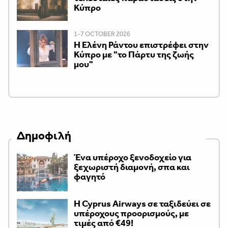
Κύπρο
1-7 OCTOBER 2026
H Ελένη Ράντου επιστρέφει στην
Κύπρο με "το Πάρτυ της ζωής
μου"
Δημοφιλή
Ένα υπέροχο ξενοδοχείο για
ξεχωριστή διαμονή, σπα και
φαγητό
H Cyprus Airways σε ταξιδεύει σε
υπέροχους προορισμούς, με
τιμές από €49!