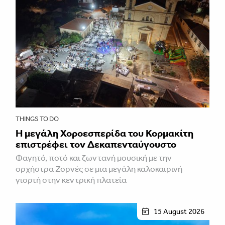
THINGS TO DO
Η μεγάλη Χοροεσπερίδα του Κορμακίτη
επιστρέφει τον Δεκαπενταύγουστο
Φαγητό, ποτό και ζωντανή μουσική με την
ορχήστρα Ζορνές σε μια μεγάλη καλοκαιρινή
γιορτή στην κεντρική πλατεία
15 August 2026