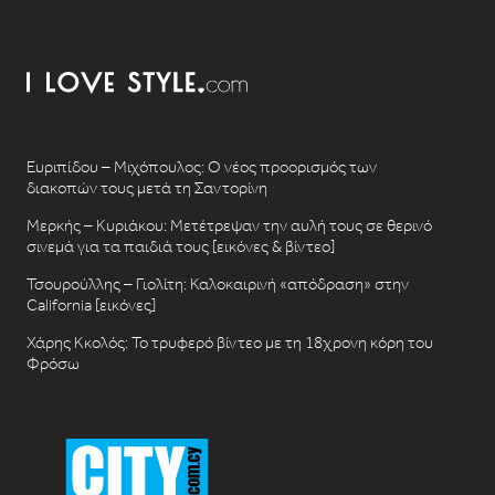
Ευριπίδου – Μιχόπουλος: Ο νέος προορισμός των
διακοπών τους μετά τη Σαντορίνη
Μερκής – Κυριάκου: Μετέτρεψαν την αυλή τους σε θερινό
σινεμά για τα παιδιά τους [εικόνες & βίντεο]
Τσουρούλλης – Γιολίτη: Καλοκαιρινή «απόδραση» στην
California [εικόνες]
Χάρης Κκολός: Το τρυφερό βίντεο με τη 18χρονη κόρη του
Φρόσω