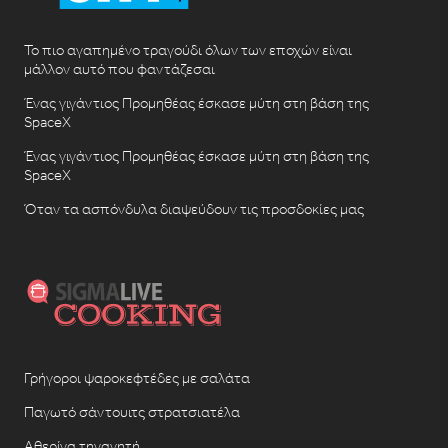
Το πιο αγαπημένο τραγούδι όλων των εποχών είναι
μάλλον αυτό που φαντάζεσαι
Ένας γιγάντιος Προμηθέας έσκασε μύτη στη βάση της
SpaceX
Ένας γιγάντιος Προμηθέας έσκασε μύτη στη βάση της
SpaceX
Όταν τα ασπόνδυλα διαψεύδουν τις προσδοκίες μας
Γρήγοροι ψαροκεφτέδες με σαλάτα
Παγωτό σάντουιτς στρατσιατέλα
Αθερίνα τηγανητή