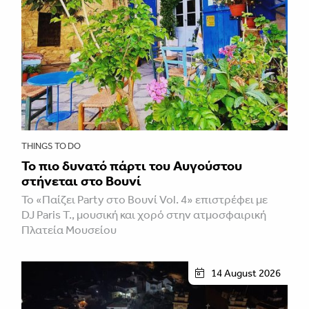
THINGS TO DO
Το πιο δυνατό πάρτι του Αυγούστου
στήνεται στο Βουνί
Το «Παίζει Party στο Βουνί Vol. 4» επιστρέφει με
DJ Paris T., μουσική και χορό στην ατμοσφαιρική
Πλατεία Μουσείου
14 August 2026