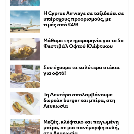
H Cyprus Airways σε ταξιδεύει σε
υπέροχους προορισμούς, με
τιμές από €49!
Μάθαμε την ημερομηνία για το 5ο
Φεστιβάλ Οφτού Κλέφτικου
Σου έχουμε τα καλύτερα στέκια
για οφτό!
Τη Δευτέρα απολαμβάνουμε
δωρεάν burger και μπίρα, στη
Λευκωσία
Μεζές, κλέφτικο και παγωμένη
μπίρα, σε μια πανέμορφη αυλή,
στη Λευκωσία