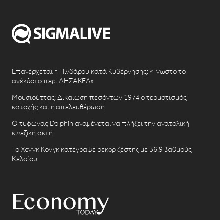
Επανέρχεται η Πινδάρου κατά Κυβέρνησης: «Γνωστό το
ανέκδοτο περι ΔΗΣΑΚΕΛ»
Μουσιούττας: Δικαίωση πεσόντων 1974 ο τερματισμός
κατοχής και η απελευθέρωση
Ο τυφώνας Dolphin αναμένεται να πλήξει την ανατολική
κινεζική ακτή
Το Χονγκ Κονγκ κατέγραψε ρεκόρ ζέστης με 36,9 βαθμούς
Κελσίου