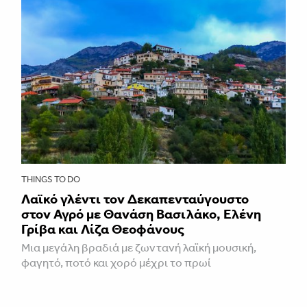
THINGS TO DO
Λαϊκό γλέντι τον Δεκαπενταύγουστο
στον Αγρό με Θανάση Βασιλάκο, Ελένη
Γρίβα και Λίζα Θεοφάνους
Μια μεγάλη βραδιά με ζωντανή λαϊκή μουσική,
φαγητό, ποτό και χορό μέχρι το πρωί