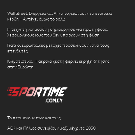
Wall Street: Ενέργεια και AI «απογειώνουν» τα εταιρικά
κέρδη – Αντέχει όμως το ράλι;
Η τεχνητή νοημοσύνη δημιούργησε για πρώτη φορά
λειτουργικούς ιούς που δεν υπάρχουν στη φύση
Γιατί οι ευρωπαϊκές μετοχές προσελκύουν ξανά τους
επενδυτές
Κλιματιστικά: Η ακραία ζέστη φέρνει έκρηξη ζήτησης
στην Ευρώπη
Το περιμένουν πως και πως
ΑΕΚ και Πήλιος συνεχίζουν μαζί μέχρι το 2030!