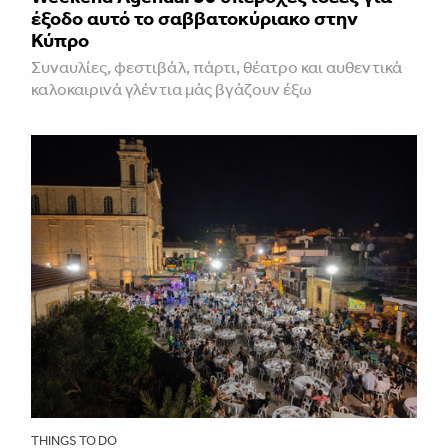
έξοδο αυτό το σαββατοκύριακο στην
Κύπρο
Συναυλίες, φεστιβάλ, πάρτι, θέατρο και αυθεντικά
καλοκαιρινά γλέντια μάς βγάζουν έξω
THINGS TO DO