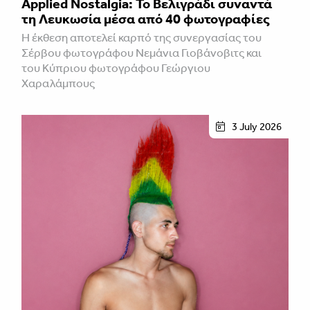
Applied Nostalgia: Το Βελιγράδι συναντά
τη Λευκωσία μέσα από 40 φωτογραφίες
Η έκθεση αποτελεί καρπό της συνεργασίας του
Σέρβου φωτογράφου Νεμάνια Γιοβάνοβιτς και
του Κύπριου φωτογράφου Γεώργιου
Χαραλάμπους
3 July 2026