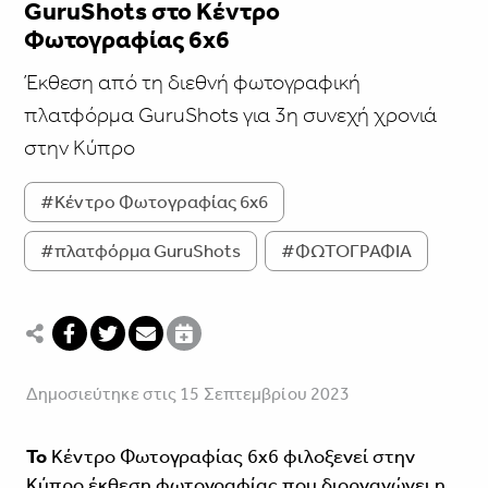
GuruShots στο Kέντρο
Φωτογραφίας 6x6
Έκθεση από τη διεθνή φωτογραφική
πλατφόρμα GuruShots για 3η συνεχή χρονιά
στην Κύπρο
#Kέντρο Φωτογραφίας 6x6
#πλατφόρμα GuruShots
#ΦΩΤΟΓΡΑΦΙΑ
Δημοσιεύτηκε στις 15 Σεπτεμβρίου 2023
To
Kέντρο Φωτογραφίας 6x6
φιλοξενεί στην
Κύπρο έκθεση φωτογραφίας που διοργανώνει η