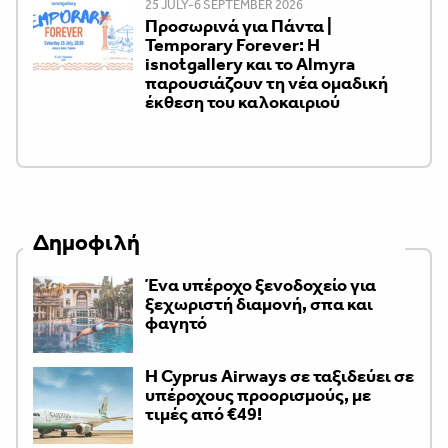
25 JULY-6 SEPTEMBER 2026
Προσωρινά για Πάντα |
Temporary Forever: Η
isnotgallery και το Almyra
παρουσιάζουν τη νέα ομαδική
έκθεση του καλοκαιριού
Δημοφιλή
Ένα υπέροχο ξενοδοχείο για
ξεχωριστή διαμονή, σπα και
φαγητό
H Cyprus Airways σε ταξιδεύει σε
υπέροχους προορισμούς, με
τιμές από €49!