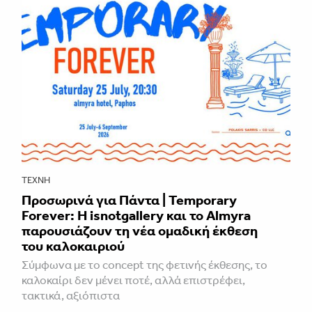
ΤΈΧΝΗ
Προσωρινά για Πάντα | Temporary
Forever: Η isnotgallery και το Almyra
παρουσιάζουν τη νέα ομαδική έκθεση
του καλοκαιριού
Σύμφωνα με το concept της φετινής έκθεσης, το
καλοκαίρι δεν μένει ποτέ, αλλά επιστρέφει,
τακτικά, αξιόπιστα