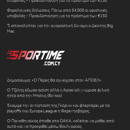
υποβολές - Προειδοποίηση για το πρόστιμο των €150
Φορολογικές δηλώσεις: Πάνω από 54.000 οι οριστικές
υποβολές - Προειδοποίηση για το πρόστιμο των €150
Τι αποκαλύπτει για την αγοραστική δύναμη ο Δείκτης Big
Mac
Δημοσίευμα: «Ο Πέρες θα συνεχίσει στον ΑΠΟΕΛ»
Ο Τζόλης έδωσε ασίστ αλλά η Άρσεναλ γνώρισε φιλική
ήττα από την Μπέτις (Βίντεο)
Έκαμψε την αντίσταση της Γκόρνικ και φλερτάρει με τα
playoffs του Europa League η Φερεντσβάρος
Ο Παναθηναϊκός έπαθε στο ΟΑΚΑ, καλείται να μάθει από
αυτό και να προκριθεί μέσω Βουλγαρίας