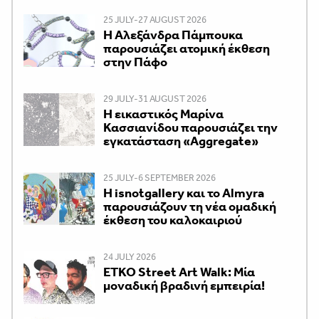
25 JULY-27 AUGUST 2026
Η Αλεξάνδρα Πάμπουκα
παρουσιάζει ατομική έκθεση
στην Πάφο
29 JULY-31 AUGUST 2026
Η εικαστικός Μαρίνα
Κασσιανίδου παρουσιάζει την
εγκατάσταση «Aggregate»
25 JULY-6 SEPTEMBER 2026
Η isnotgallery και το Almyra
παρουσιάζουν τη νέα ομαδική
έκθεση του καλοκαιριού
24 JULY 2026
ETKO Street Art Walk: Μία
μοναδική βραδινή εμπειρία!