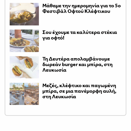
Μάθαμε την ημερομηνία για το 5ο
Φεστιβάλ Οφτού Κλέφτικου
Σου έχουμε τα καλύτερα στέκια
για οφτό!
Τη Δευτέρα απολαμβάνουμε
δωρεάν burger και μπίρα, στη
Λευκωσία
Μεζές, κλέφτικο και παγωμένη
μπίρα, σε μια πανέμορφη αυλή,
στη Λευκωσία