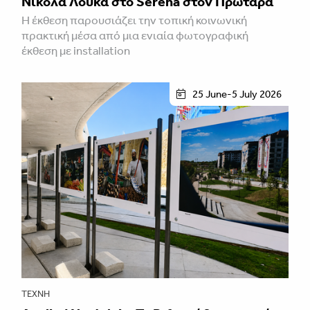
Νικόλα Λουκά στο Serena στον Πρωταρά
H έκθεση παρουσιάζει την τοπική κοινωνική
πρακτική μέσα από μια ενιαία φωτογραφική
έκθεση με installation
25 June-5 July 2026
ΤΈΧΝΗ