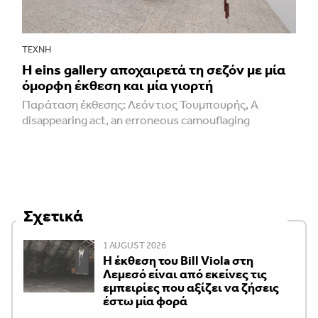
ΤΈΧΝΗ
H eins gallery αποχαιρετά τη σεζόν με μία
όμορφη έκθεση και μία γιορτή
Παράταση έκθεσης: Λεόντιος Τουμπουρής, A
disappearing act, an erroneous camouflaging
Σχετικά
1 AUGUST 2026
Η έκθεση του Bill Viola στη
Λεμεσό είναι από εκείνες τις
εμπειρίες που αξίζει να ζήσεις
έστω μία φορά