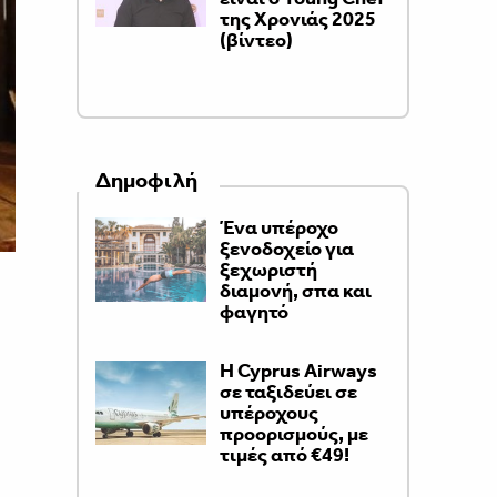
της Χρονιάς 2025
(βίντεο)
Δημοφιλή
Ένα υπέροχο
ξενοδοχείο για
ξεχωριστή
διαμονή, σπα και
φαγητό
H Cyprus Airways
σε ταξιδεύει σε
υπέροχους
προορισμούς, με
τιμές από €49!