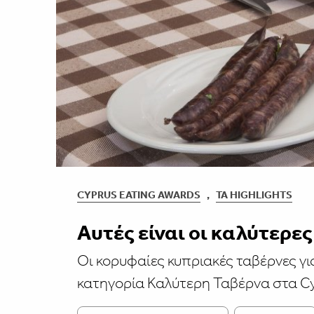
CYPRUS EATING AWARDS
,
ΤΑ HIGHLIGHTS
Aυτές είναι οι καλύτερε
Οι κορυφαίες κυπριακές ταβέρνες γ
κατηγορία Καλύτερη Ταβέρνα στα Cy