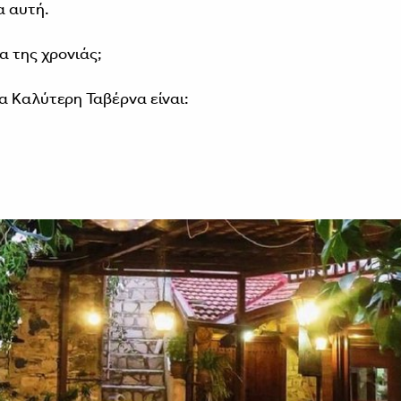
α αυτή.
α της χρονιάς;
α Καλύτερη Ταβέρνα είναι: