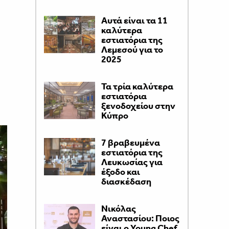
Αυτά είναι τα 11
καλύτερα
εστιατόρια της
Λεμεσού για το
2025
Τα τρία καλύτερα
εστιατόρια
ξενοδοχείου στην
Κύπρο
7 βραβευμένα
εστιατόρια της
Λευκωσίας για
έξοδο και
διασκέδαση
Νικόλας
Αναστασίου: Ποιος
είναι ο Young Chef