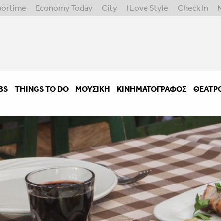
portime
Economy Today
City
I Love Style
Check In
BS
THINGS TO DO
ΜΟΥΣΙΚΉ
ΚΙΝΗΜΑΤΟΓΡΆΦΟΣ
ΘΈΑΤΡ