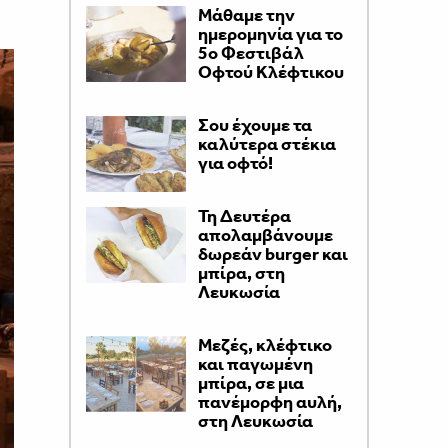
Μάθαμε την
ημερομηνία για το
5ο Φεστιβάλ
Οφτού Κλέφτικου
Σου έχουμε τα
καλύτερα στέκια
για οφτό!
Τη Δευτέρα
απολαμβάνουμε
δωρεάν burger και
μπίρα, στη
Λευκωσία
Μεζές, κλέφτικο
και παγωμένη
μπίρα, σε μια
πανέμορφη αυλή,
στη Λευκωσία