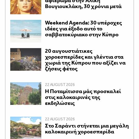
αφιέρωμα στην Αλίκη
Βουγιουκλάκη, 30 χρόνια μετά
Weekend Agenda: 30 υπέροχες
ιδέες για έξοδο αυτό το
σαββατοκύριακο στην Κύπρο
20 αυγουστιάτικες
χοροεσπερίδες και γλέντια στα
χωριά της Κύπρου που αξίζει να
ζήσεις φέτος
22 AUGUST 2026
Η Ποταμίτισσα μάς προσκαλεί
στις καλοκαιρινές της
εκδηλώσεις
22 AUGUST 2026
Στο Σαράντι στήνεται μια μεγάλη
καλοκαιρινή χοροεσπερίδα