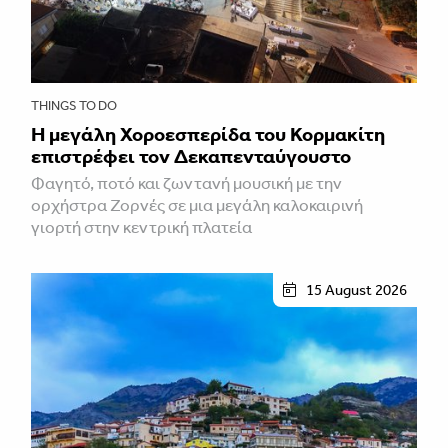
THINGS TO DO
Η μεγάλη Χοροεσπερίδα του Κορμακίτη
επιστρέφει τον Δεκαπενταύγουστο
Φαγητό, ποτό και ζωντανή μουσική με την
ορχήστρα Ζορνές σε μια μεγάλη καλοκαιρινή
γιορτή στην κεντρική πλατεία
15 August 2026