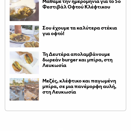
Μάθαμε την ημερομηνία για το 5ο
Φεστιβάλ Οφτού Κλέφτικου
Σου έχουμε τα καλύτερα στέκια
για οφτό!
Τη Δευτέρα απολαμβάνουμε
δωρεάν burger και μπίρα, στη
Λευκωσία
Μεζές, κλέφτικο και παγωμένη
μπίρα, σε μια πανέμορφη αυλή,
στη Λευκωσία