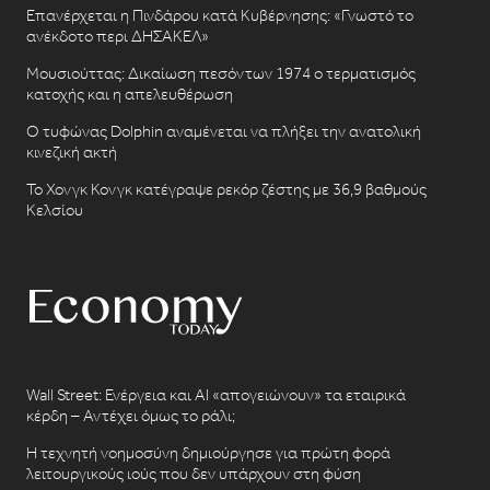
Επανέρχεται η Πινδάρου κατά Κυβέρνησης: «Γνωστό το
ανέκδοτο περι ΔΗΣΑΚΕΛ»
Μουσιούττας: Δικαίωση πεσόντων 1974 ο τερματισμός
κατοχής και η απελευθέρωση
Ο τυφώνας Dolphin αναμένεται να πλήξει την ανατολική
κινεζική ακτή
Το Χονγκ Κονγκ κατέγραψε ρεκόρ ζέστης με 36,9 βαθμούς
Κελσίου
Wall Street: Ενέργεια και AI «απογειώνουν» τα εταιρικά
κέρδη – Αντέχει όμως το ράλι;
Η τεχνητή νοημοσύνη δημιούργησε για πρώτη φορά
λειτουργικούς ιούς που δεν υπάρχουν στη φύση