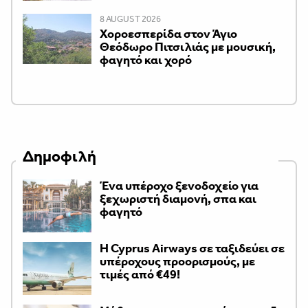
8 AUGUST 2026
Χοροεσπερίδα στον Άγιο
Θεόδωρο Πιτσιλιάς με μουσική,
φαγητό και χορό
Δημοφιλή
Ένα υπέροχο ξενοδοχείο για
ξεχωριστή διαμονή, σπα και
φαγητό
H Cyprus Airways σε ταξιδεύει σε
υπέροχους προορισμούς, με
τιμές από €49!