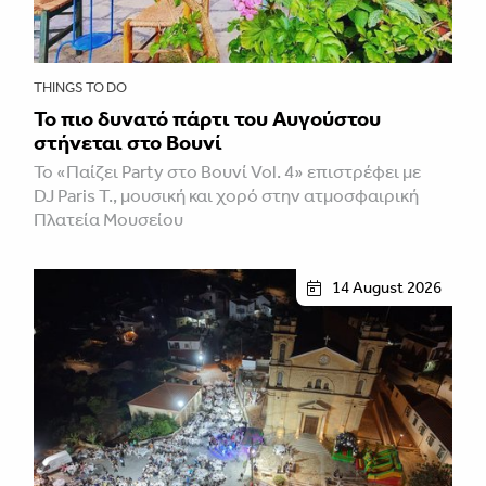
THINGS TO DO
Το πιο δυνατό πάρτι του Αυγούστου
στήνεται στο Βουνί
Το «Παίζει Party στο Βουνί Vol. 4» επιστρέφει με
DJ Paris T., μουσική και χορό στην ατμοσφαιρική
Πλατεία Μουσείου
14 August 2026