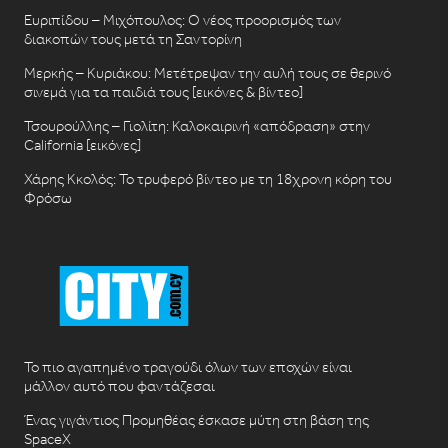
Ευριπίδου – Μιχόπουλος: Ο νέος προορισμός των
διακοπών τους μετά τη Σαντορίνη
Μερκής – Κυριάκου: Μετέτρεψαν την αυλή τους σε θερινό
σινεμά για τα παιδιά τους [εικόνες & βίντεο]
Τσουρούλλης – Γιολίτη: Καλοκαιρινή «απόδραση» στην
California [εικόνες]
Χάρης Κκολός: Το τρυφερό βίντεο με τη 18χρονη κόρη του
Φρόσω
Το πιο αγαπημένο τραγούδι όλων των εποχών είναι
μάλλον αυτό που φαντάζεσαι
Ένας γιγάντιος Προμηθέας έσκασε μύτη στη βάση της
SpaceX