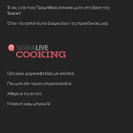
Ένας γιγάντιος Προμηθέας έσκασε μύτη στη βάση της
SpaceX
Όταν τα ασπόνδυλα διαψεύδουν τις προσδοκίες μας
Γρήγοροι ψαροκεφτέδες με σαλάτα
Παγωτό σάντουιτς στρατσιατέλα
Αθερίνα τηγανητή
Κλασική κρεμ μπρουλέ