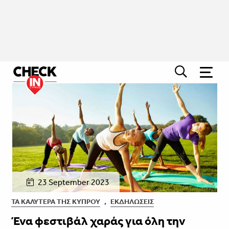
23 September 2023
ΤΑ ΚΑΛΎΤΕΡΑ ΤΗΣ ΚΎΠΡΟΥ
,
ΕΚΔΗΛΏΣΕΙΣ
Ένα φεστιβάλ χαράς για όλη την